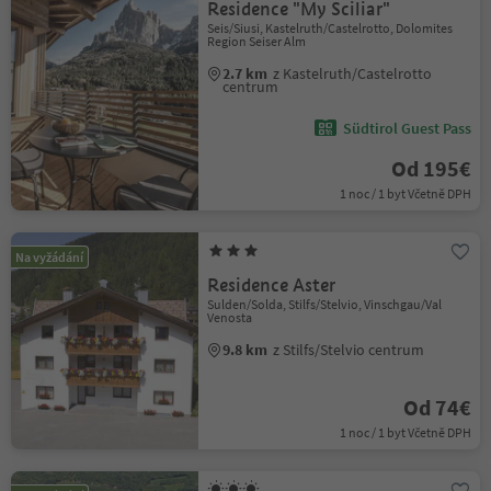
Residence "My Sciliar"
Seis/Siusi, Kastelruth/Castelrotto, Dolomites
Region Seiser Alm
2.7 km
z Kastelruth/Castelrotto
centrum
Südtirol Guest Pass
Od 195€
1 noc / 1 byt Včetně DPH
Na vyžádání
Residence Aster
Sulden/Solda, Stilfs/Stelvio, Vinschgau/Val
Venosta
9.8 km
z Stilfs/Stelvio centrum
Od 74€
1 noc / 1 byt Včetně DPH