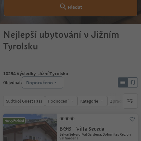
Hledat
Nejlepší ubytování v Jižním
Tyrolsku
10254
Výsledky
- Jižní Tyrolsko
Doporučeno
Objednat:
Südtirol Guest Pass
Hodnocení
Kategorie
Zpracovává
brak ak
Na vyžádání
B&B - Villa Seceda
Sëlva/Selva di Val Gardena, Dolomites Region
Val Gardena