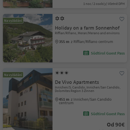
1 noc / 2 osob(y) Včetně DPH
Na vyžádání
Holiday on a farm Sonnenhof
Riffian/Rifiano, Meran/Merano and environs
355 m
z Riffian/Rifiano centrum
Südtirol Guest Pass
Na vyžádání
De Vivo Apartments
Innichen/S. Candido, Innichen/San Candido,
Dolomites Region 3 Zinnen
451 m
z Innichen/San Candido
centrum
Südtirol Guest Pass
Od 90€