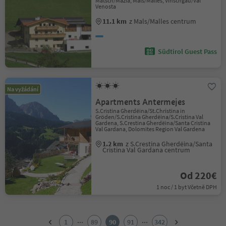
Matsch/Mazia, Mals/Malles, Vinschgau/Val
Venosta
11.1 km
z Mals/Malles centrum
Südtirol Guest Pass
Na vyžádání
Apartments Antermejes
S.Cristina Gherdëina/St.Christina in
Gröden/S.Cristina Gherdëina/S.Cristina Val
Gardena, S.Crestina Gherdëina/Santa Cristina
Val Gardana, Dolomites Region Val Gardena
1.2 km
z S.Crestina Gherdëina/Santa
Cristina Val Gardana centrum
Od 220€
1 noc / 1 byt Včetně DPH
1
2
...
...
1
89
90
91
342