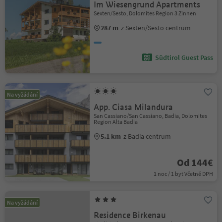
Im Wiesengrund Apartments
Sexten/Sesto, Dolomites Region 3 Zinnen
287 m
z Sexten/Sesto centrum
Südtirol Guest Pass
Na vyžádání
App. Ciasa Milandura
San Cassiano/San Cassiano, Badia, Dolomites
Region Alta Badia
5.1 km
z Badia centrum
Od 144€
1 noc / 1 byt Včetně DPH
Na vyžádání
Residence Birkenau