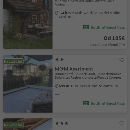
Mühlwald/Selva dei Molini, Ahrntal/Valle
Aurina
1.4 km
z Mühlwald/Selva dei Molini
centrum
Südtirol Guest Pass
Od 185€
1 noc / 1 byt Včetně DPH
Na vyžádání
M&M Apartment
Brunico città/Bruneck Stadt, Bruneck/Brunico,
Dolomites Region Kronplatz/Plan de Corones
699 m
z Bruneck/Brunico centrum
Südtirol Guest Pass
Na vyžádání