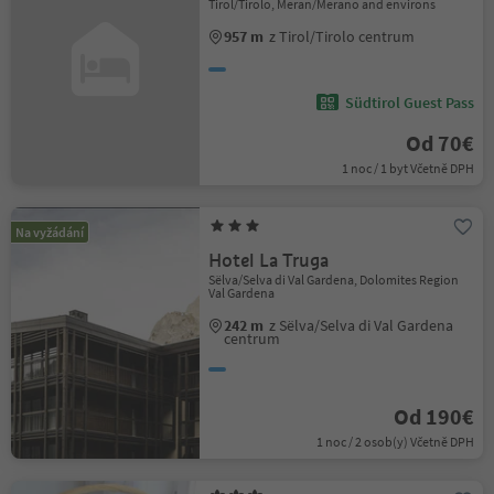
Tirol/Tirolo, Meran/Merano and environs
957 m
z Tirol/Tirolo centrum
Südtirol Guest Pass
Od 70€
1 noc / 1 byt Včetně DPH
Na vyžádání
Hotel La Truga
Sëlva/Selva di Val Gardena, Dolomites Region
Val Gardena
242 m
z Sëlva/Selva di Val Gardena
centrum
Od 190€
1 noc / 2 osob(y) Včetně DPH