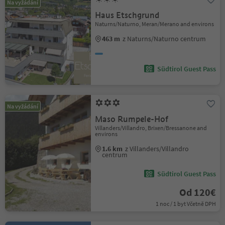
Na vyžádání
Haus Etschgrund
Naturns/Naturno, Meran/Merano and environs
463 m
z Naturns/Naturno centrum
Südtirol Guest Pass
Na vyžádání
Maso Rumpele-Hof
Villanders/Villandro, Brixen/Bressanone and
environs
1.6 km
z Villanders/Villandro
centrum
Südtirol Guest Pass
Od 120€
1 noc / 1 byt Včetně DPH