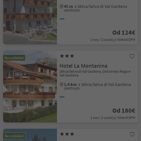
45 m
z Sëlva/Selva di Val Gardena
centrum
Od 124€
1 noc / 2 osob(y) Včetně DPH
Na vyžádání
Hotel La Montanina
Sëlva/Selva di Val Gardena, Dolomites Region
Val Gardena
1.4 km
z Sëlva/Selva di Val Gardena
centrum
Od 180€
1 noc / 2 osob(y) Včetně DPH
Na vyžádání