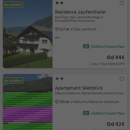
Na vyžádání
Residence Jaufenthaler
Gais/Gais, Gais, Dolomites Region
Kronplatz/Plan de Corones
517 m
z Gais centrum
Südtirol Guest Pass
Od 44€
1 noc / 1 byt Včetně DPH
Na vyžádání
Apartement Weitblick
Naturns/Naturno, Meran/Merano and environs
725 m
z Naturns/Naturno centrum
Südtirol Guest Pass
Od 42€