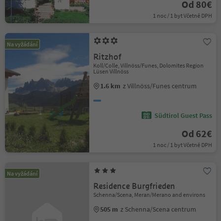
Od 80€
1 noc / 1 byt Včetně DPH
Na vyžádání
Ritzhof
Koll/Colle, Villnöss/Funes, Dolomites Region
Lüsen Villnöss
1.6 km
z Villnöss/Funes centrum
Südtirol Guest Pass
Od 62€
1 noc / 1 byt Včetně DPH
Na vyžádání
Residence Burgfrieden
Schenna/Scena, Meran/Merano and environs
505 m
z Schenna/Scena centrum