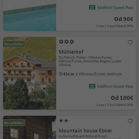
Südtirol Guest Pass
Od 90€
1 noc / 1 byt Včetně DPH
Na vyžádání
Mühlerhof
St. Peter/S. Pietro - Villnöss/Funes,
Villnöss/Funes, Dolomites Region Lüsen
Villnöss
416 m
z Villnöss/Funes centrum
Südtirol Guest Pass
Od 100€
1 noc / 1 byt Včetně DPH
Na vyžádání
Mountain house Ebner
Außermühlwald/Selva di Fuori,