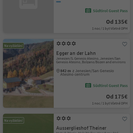
Südtirol Guest Pass
Od 135€
1 noc / 1 byt Včetně DPH
Na vyžádání
Egger an der Lahn
Jenesien/S. Genesio Atesino, Jenesien/San
Genesio Atesino, Bolzano/Bozen and environs
842 m
z Jenesien/San Genesio
Atesino centrum
Südtirol Guest Pass
Od 175€
1 noc / 1 byt Včetně DPH
Na vyžádání
Ausserglieshof Theiner