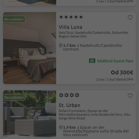
1 noc / 1 byt Včetně DPH
Na vyžádání
Villa Luna
Seis/Siusi, Kastelruth/Castelrotto, Dolomites
Region Seiser Alm
2.7 km
z Kastelruth/Castelrotto
centrum
Südtirol Guest Pass
Od 300€
1 noc / 1 byt Včetně DPH
Na vyžádání
St. Urban
Girlan/Cornaiano, Eppan an der
Weinstaße/Appiano sulla Strada del Vino, Alto
Adige Wine Road
1.9 km
z Eppan an der
Weinstaße/Appiano sulla Strada del
Vino centrum