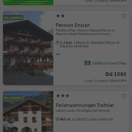
1 noc / 2 osob(y) Včetně DPH
Na vyžádání
Pension Enzian
Pfelders/Plan, Moos in Passeier/Moso in
Passiria, Meran/Merano and environs
7.2 km
z Moos in Passeier/Moso in
Passiria centrum
Südtirol Guest Pass
Od 108€
1 noc / 2 osob(y) Včetně DPH
Na vyžádání
Ferienwohnungen Trafoier
Latsch/Laces, Vinschgau/Val Venosta
465 m
z Latsch/Laces centrum