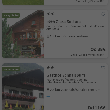
1 noc / 1 byt Včetně DPH
Na vyžádání
b&b Ciasa Sottara
Colfosco/Colfosco, Corvara, Dolomites Region
Alta Badia
1.5 km
z Corvara centrum
Od 88€
1 noc / 2 osob(y) Včetně DPH
Na vyžádání
Gasthof Schnalsburg
Katharinaberg/Monte S. Caterina,
Schnals/Senales, Vinschgau/Val Venosta
2.8 km
z Schnals/Senales centrum
Od 116€