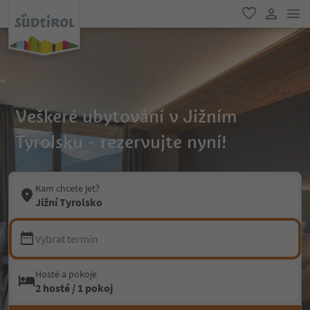
odk
oblíbené
uživatel
Veškeré ubytování v Jižním
Tyrolsku - rezervujte nyní!
Kam chcete jet?
Jižní Tyrolsko
Vybrat termín
Hosté a pokoje
2 hosté / 1 pokoj