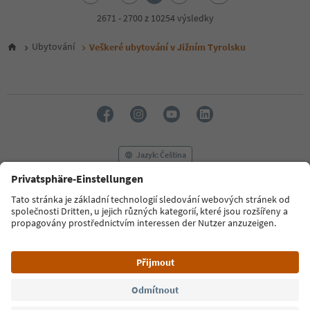
3
4
2671 - 2700 z 10254 výsledky
5
6
Ubytování
Veškeré ubytování v Jižním Tyrolsku
7
8
9
10
11
12
13
14
Jazyk: Čeština
15
16
17
FAQ
Kontaktujte nás
Tisk
MICE
18
Zásady ochrany osobních údajů
Podmínky a ujednání
Tiráž
19
20
Zásady používání souborů cookie
Filmová komise
O nás
21
Prohlášení o přístupnosti
South Tyrol B2B
22
23
24
© 2026 IDM Südtirol
25