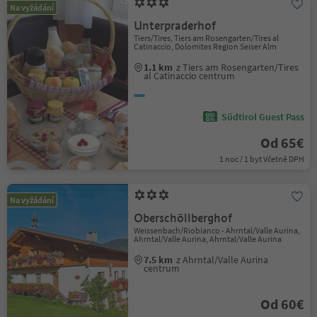
Na vyžádání
Unterpraderhof
Tiers/Tires, Tiers am Rosengarten/Tires al
Catinaccio, Dolomites Region Seiser Alm
1.1 km
z Tiers am Rosengarten/Tires
al Catinaccio centrum
Südtirol Guest Pass
Od 65€
1 noc / 1 byt Včetně DPH
Na vyžádání
Oberschöllberghof
Weissenbach/Riobianco - Ahrntal/Valle Aurina,
Ahrntal/Valle Aurina, Ahrntal/Valle Aurina
7.5 km
z Ahrntal/Valle Aurina
centrum
Od 60€