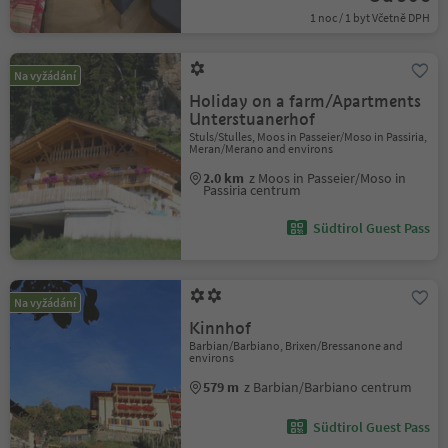
1 noc / 1 byt Včetně DPH
Na vyžádání
Holiday on a farm/Apartments
Unterstuanerhof
Stuls/Stulles, Moos in Passeier/Moso in Passiria,
Meran/Merano and environs
2.0 km
z Moos in Passeier/Moso in
Passiria centrum
Südtirol Guest Pass
Na vyžádání
Kinnhof
Barbian/Barbiano, Brixen/Bressanone and
environs
579 m
z Barbian/Barbiano centrum
Südtirol Guest Pass