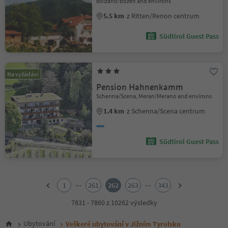
Bolzano/Bozen and environs
5.5 km
z Ritten/Renon centrum
Südtirol Guest Pass
Na vyžádání
Pension Hahnenkamm
Schenna/Scena, Meran/Merano and environs
1.4 km
z Schenna/Scena centrum
Südtirol Guest Pass
1
2
...
...
1
261
262
263
343
3
4
7831 - 7860 z 10262 výsledky
5
6
Ubytování
Veškeré ubytování v Jižním Tyrolsku