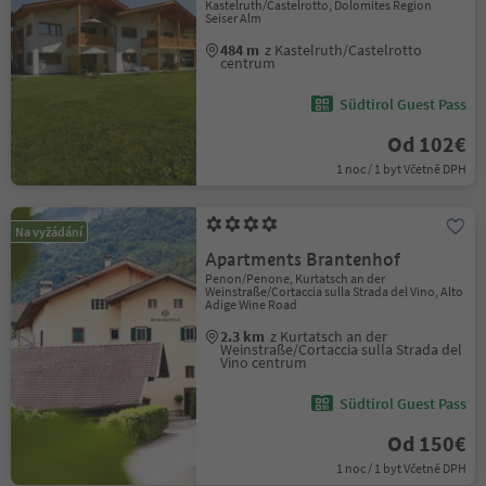
Kastelruth/Castelrotto, Dolomites Region
Seiser Alm
484 m
z Kastelruth/Castelrotto
centrum
Südtirol Guest Pass
Od 102€
1 noc / 1 byt Včetně DPH
Na vyžádání
Apartments Brantenhof
Penon/Penone, Kurtatsch an der
Weinstraße/Cortaccia sulla Strada del Vino, Alto
Adige Wine Road
2.3 km
z Kurtatsch an der
Weinstraße/Cortaccia sulla Strada del
Vino centrum
Südtirol Guest Pass
Od 150€
1 noc / 1 byt Včetně DPH