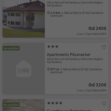
Sëlva/Selva di Val Gardena, Dolomites Region
Val Gardena
1.6 km
z Sëlva/Selva di Val Gardena
centrum
Od 240€
1 noc / 1 byt Včetně DPH
Na vyžádání
Apartments Pössnecker
Sëlva/Selva di Val Gardena, Dolomites Region
Val Gardena
477 m
z Sëlva/Selva di Val Gardena
centrum
Od 320€
1 noc / 1 byt Včetně DPH
Na vyžádání