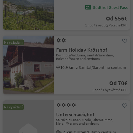
Südtirol Guest Pass
Od 556€
1 noc / 2 osob(y) Včetně DPH
Na vyžádání
Farm Holiday Krösshof
Durnholz/Valdurna, Sarntal/Sarentino,
Bolzano/Bozen and environs
10.9 km
z Sarntal/Sarentino centrum
Od 70€
1 noc / 1 byt Včetně DPH
Na vyžádání
Unterschweighof
St. Nikolaus/San Nicolò, Ulten/Ultimo,
Meran/Merano and environs
6.4 km
z Ulten/Ultimo centrum