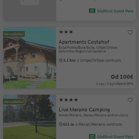
Südtirol Guest Pass
Na vyžádání
Apartments Costahof
Bula/Pufels/Bula/Bulla, Urtijëi/Ortisei,
Dolomites Region Val Gardena
3.1 km
z Urtijëi/Ortisei centrum
Od 100€
1 noc / 1 byt Včetně DPH
Na vyžádání
Live Merano Camping
Meran/Merano, Meran/Merano and environs
651 m
z Meran/Merano centrum
Südtirol Guest Pass