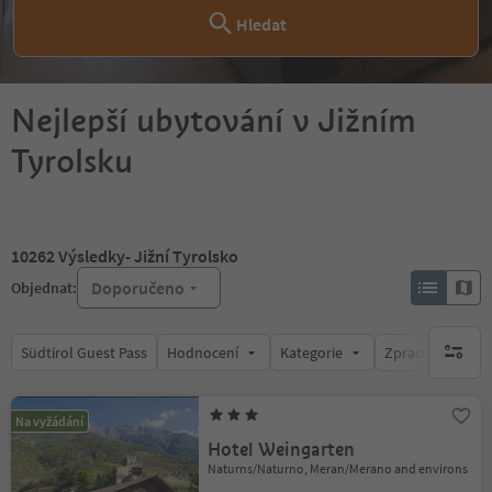
Hledat
Nejlepší ubytování v Jižním
Tyrolsku
10262
Výsledky
- Jižní Tyrolsko
Doporučeno
Objednat:
Südtirol Guest Pass
Hodnocení
Kategorie
Zpracovává
brak ak
Na vyžádání
Hotel Weingarten
Naturns/Naturno, Meran/Merano and environs