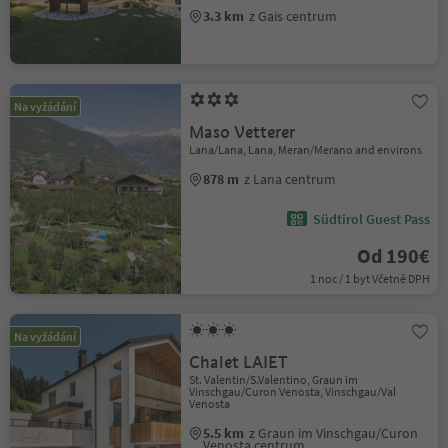
3.3 km
z Gais centrum
Na vyžádání
Maso Vetterer
Lana/Lana, Lana, Meran/Merano and environs
878 m
z Lana centrum
Südtirol Guest Pass
Od 190€
1 noc / 1 byt Včetně DPH
Na vyžádání
Chalet LAIET
St. Valentin/S.Valentino, Graun im
Vinschgau/Curon Venosta, Vinschgau/Val
Venosta
5.5 km
z Graun im Vinschgau/Curon
Venosta centrum