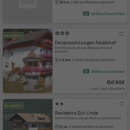
383 m
z Meran/Merano centrum
Südtirol Guest Pass
Na vyžádání
Ferienwohnungen Felderhof
Vintl/Vandoies, Brixen/Bressanone and
environs
2.4 km
z Vintl/Vandoies centrum
Südtirol Guest Pass
Od 80€
1 noc / 1 byt Včetně DPH
Na vyžádání
Residence Zur Linde
Schenna/Scena, Meran/Merano and environs
31 m
z Schenna/Scena centrum