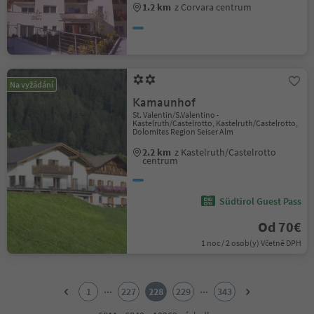
1.2 km
z Corvara centrum
Na vyžádání
Kamaunhof
St. Valentin/S.Valentino -
Kastelruth/Castelrotto, Kastelruth/Castelrotto,
Dolomites Region Seiser Alm
2.2 km
z Kastelruth/Castelrotto
centrum
Südtirol Guest Pass
Od 70€
1 noc / 2 osob(y) Včetně DPH
1
2
...
...
1
227
228
229
343
3
4