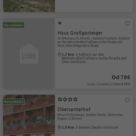
Na vyžádání
Haus Großgasteiger
St. Nikolaus/S. Nicolò - Kaltern/Caldaro, Kaltern
an der Weinstraße/Caldaro sulla Strada del
Vino, Alto Adige Wine Road
1.7 km
z Kaltern an der
Weinstraße/Caldaro sulla Strada del
Vino centrum
Od 78€
1 noc / 2 osob(y) Včetně DPH
Na vyžádání
Obersanterhof
Moos/S.Giuseppe, Sexten/Sesto, Dolomites
Region 3 Zinnen
1.9 km
z Sexten/Sesto centrum