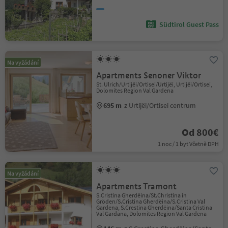
Südtirol Guest Pass
Na vyžádání
Apartments Senoner Viktor
St. Ulrich/Urtijëi/Ortisei/Urtijëi, Urtijëi/Ortisei,
Dolomites Region Val Gardena
695 m
z Urtijëi/Ortisei centrum
Od 800€
1 noc / 1 byt Včetně DPH
Na vyžádání
Apartments Tramont
S.Cristina Gherdëina/St.Christina in
Gröden/S.Cristina Gherdëina/S.Cristina Val
Gardena, S.Crestina Gherdëina/Santa Cristina
Val Gardana, Dolomites Region Val Gardena