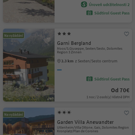
Úroveň udržitelnosti 2
Südtirol Guest Pass
Na vyžádání
Garni Bergland
Moos/S.Giuseppe, Sexten/Sesto, Dolomites
Region 3 Zinnen
2.3 km
z Sexten/Sesto centrum
Südtirol Guest Pass
Od 70€
1 noc / 2 osob(y) Včetně DPH
Na vyžádání
Garden Villa Anewandter
Uttenheim/Villa Ottone, Gais, Dolomites Region
Kronplatz/Plan de Corones