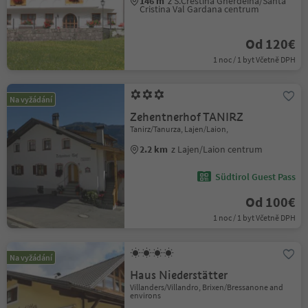
146 m
z S.Crestina Gherdëina/Santa
Cristina Val Gardana centrum
Od 120€
1 noc / 1 byt Včetně DPH
Na vyžádání
Zehentnerhof TANIRZ
Tanirz/Tanurza, Lajen/Laion,
2.2 km
z Lajen/Laion centrum
Südtirol Guest Pass
Od 100€
1 noc / 1 byt Včetně DPH
Na vyžádání
Haus Niederstätter
Villanders/Villandro, Brixen/Bressanone and
environs