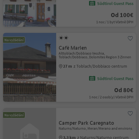
Südtirol Guest Pass
Od 100€
1 noc / 1 byt Včetně DPH
Na vyžádání
Cafè Marlen
Alttoblach/Dobbiaco Vecchia,
Toblach/Dobbiaco, Dolomites Region 3 Zinnen
27 m
z Toblach/Dobbiaco centrum
Südtirol Guest Pass
Od 80€
1 noc / 2 osob(y) Včetně DPH
Na vyžádání
Camper Park Caregnato
Naturns/Naturno, Meran/Merano and environs
3.3 km
z Naturns/Naturno centrum