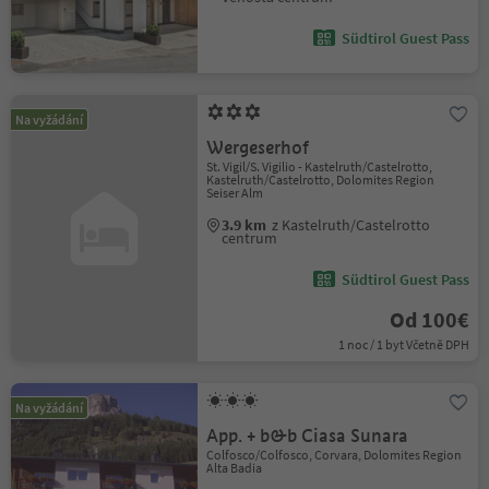
Südtirol Guest Pass
Na vyžádání
Wergeserhof
St. Vigil/S. Vigilio - Kastelruth/Castelrotto,
Kastelruth/Castelrotto, Dolomites Region
Seiser Alm
3.9 km
z Kastelruth/Castelrotto
centrum
Südtirol Guest Pass
Od 100€
1 noc / 1 byt Včetně DPH
Na vyžádání
App. + b&b Ciasa Sunara
Colfosco/Colfosco, Corvara, Dolomites Region
Alta Badia