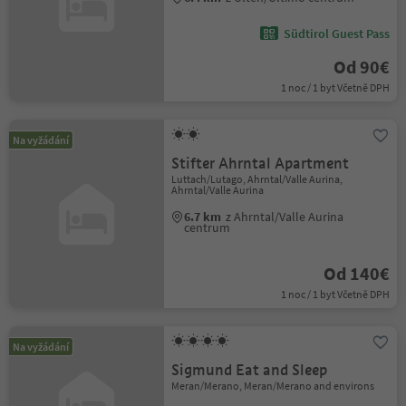
Südtirol Guest Pass
Od 90€
1 noc / 1 byt Včetně DPH
Na vyžádání
Stifter Ahrntal Apartment
Luttach/Lutago, Ahrntal/Valle Aurina,
Ahrntal/Valle Aurina
6.7 km
z Ahrntal/Valle Aurina
centrum
Od 140€
1 noc / 1 byt Včetně DPH
Na vyžádání
Sigmund Eat and Sleep
Meran/Merano, Meran/Merano and environs