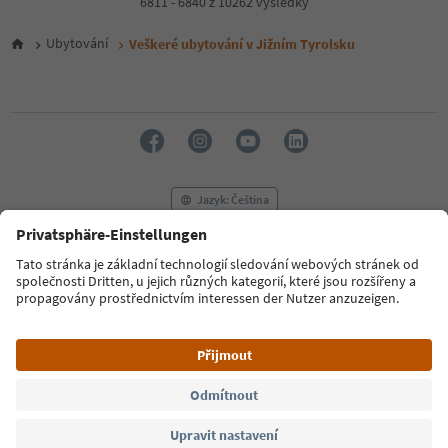
6811 - 6840 z 10262 výsledky
5
6
Ubytování
Veškeré ubytování v Jižním Tyrolsku
7
8
9
10
11
12
13
14
Jazyk: Čeština
15
16
17
FAQ
Kontaktujte nás
Tisk
MICE
18
Zásady ochrany osobních údajů
Podmínky a ujednání
Tiráž
19
20
Zásady používání souborů cookie
Filmová komise
O nás
21
Prohlášení o přístupnosti
South Tyrol B2B
22
23
24
© 2026 IDM Südtirol
25
26