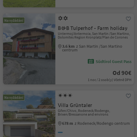
Na vyžádání
B&B Tulperhof - Farm holiday
Untermoj/Antermoia, San Martin /San Martino,
Dolomites Region Kronplatz/Plan de Corones
3.6 km
z San Martin /San Martino
centrum
Südtirol Guest Pass
Od 90€
1 noc / 2 osob(y) Včetně DPH
Na vyžádání
Villa Grüntaler
Gifen/Chivo, Rodeneck/Rodengo,
Brixen/Bressanone and environs
678 m
z Rodeneck/Rodengo centrum