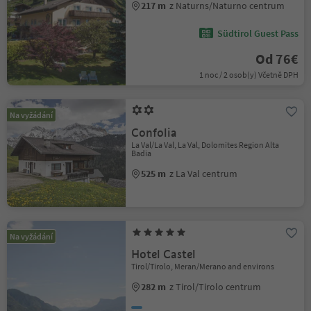
217 m
z Naturns/Naturno centrum
Südtirol Guest Pass
Od 76€
1 noc / 2 osob(y) Včetně DPH
Na vyžádání
Confolia
La Val/La Val, La Val, Dolomites Region Alta
Badia
525 m
z La Val centrum
Na vyžádání
Hotel Castel
Tirol/Tirolo, Meran/Merano and environs
282 m
z Tirol/Tirolo centrum