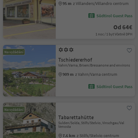
95 m
z Villanders/Villandro centrum
Südtirol Guest Pass
Od 64€
1 noc / 1 byt Včetně DPH
Na vyžádání
Tschiedererhof
Vahrn/Varna, Brixen/Bressanone and environs
909 m
z Vahrn/Varna centrum
Südtirol Guest Pass
Na vyžádání
Tabarettahütte
Sulden/Solda, Stilfs/Stelvio, Vinschgau/Val
Venosta
7.6 km
z Stilfs/Stelvio centrum