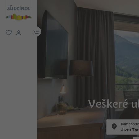
odkaz na menu
oblíbené
uživatelský odkaz
Veškeré u
Kam chcete 