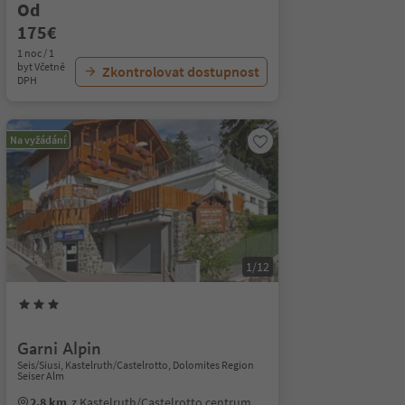
Od
175€
1 noc / 1
byt Včetně
Zkontrolovat dostupnost
DPH
Na vyžádání
1/12
Garni Alpin
Seis/Siusi, Kastelruth/Castelrotto, Dolomites Region
Seiser Alm
2.8 km
z Kastelruth/Castelrotto centrum