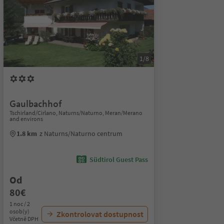
1/8
Gaulbachhof
Tschirland/Cirlano, Naturns/Naturno, Meran/Merano
and environs
1.8 km
z Naturns/Naturno centrum
Südtirol Guest Pass
Od
80€
1 noc / 2
osob(y)
Zkontrolovat dostupnost
Včetně DPH