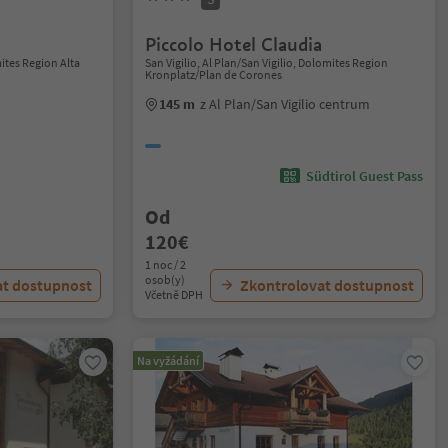
Piccolo Hotel Claudia
ites Region Alta
San Vigilio, Al Plan/San Vigilio, Dolomites Region
Kronplatz/Plan de Corones
145 m
z Al Plan/San Vigilio centrum
Südtirol Guest Pass
Od
120€
1 noc / 2
osob(y)
at dostupnost
Zkontrolovat dostupnost
Včetně DPH
Na vyžádání