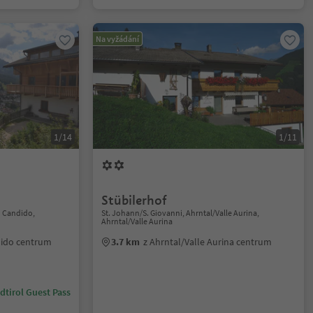
Na vyžádání
1/14
1/11
Stübilerhof
n Candido,
St. Johann/S. Giovanni, Ahrntal/Valle Aurina,
Ahrntal/Valle Aurina
dido centrum
3.7 km
z Ahrntal/Valle Aurina centrum
dtirol Guest Pass