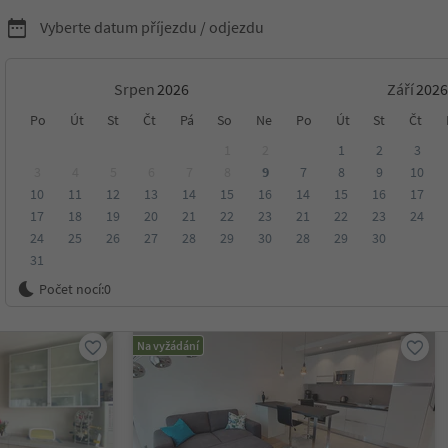
Vyberte datum příjezdu / odjezdu
Srpen
Září
ytování v Jižním Tyrolsku
Po
Út
St
Čt
Pá
So
Ne
Po
Út
St
Čt
1
2
1
2
3
3
4
5
6
7
8
9
7
8
9
10
10
11
12
13
14
15
16
14
15
16
17
sko
17
18
19
20
21
22
23
21
22
23
24
24
25
26
27
28
29
30
28
29
30
31
ení
Kategorie
Zpracovává
Udržitelné ubytování
Počet nocí:
0
Na vyžádání