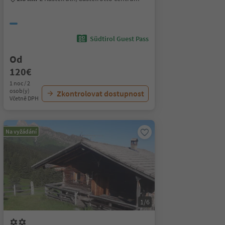
Südtirol Guest Pass
Od
120€
1 noc / 2
osob(y)
Zkontrolovat dostupnost
Včetně DPH
Na vyžádání
1/6