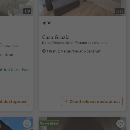
1/9
1/13
Casa Grazia
a,
Meran/Merano, Meran/Merano and environs
and environs
778 m
z Meran/Merano centrum
 centrum
dtirol Guest Pass
at dostupnost
Zkontrolovat dostupnost
Na vyžádání