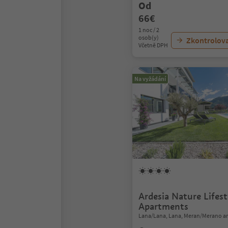
Od
66€
1 noc / 2
osob(y)
Zkontrolov
Včetně DPH
Na vyžádání
Ardesia Nature Lifest
Apartments
Lana/Lana, Lana, Meran/Merano a