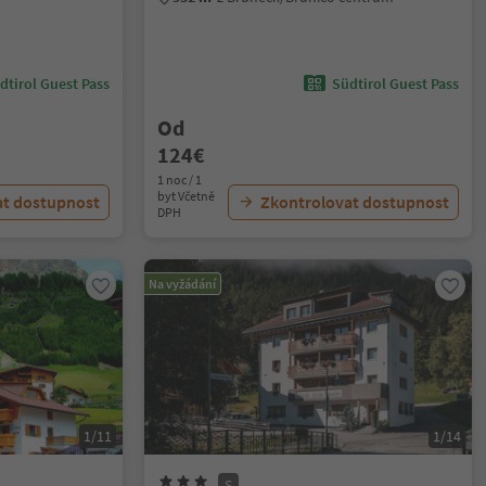
dtirol Guest Pass
Südtirol Guest Pass
Od
124€
1 noc / 1
byt Včetně
at dostupnost
Zkontrolovat dostupnost
DPH
Na vyžádání
1/11
1/14
S