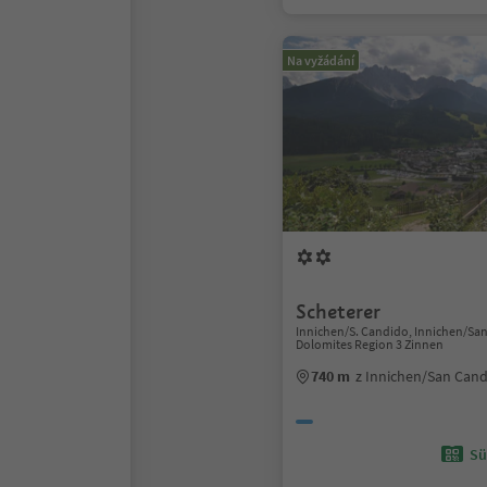
Na vyžádání
Scheterer
Innichen/S. Candido, Innichen/Sa
Dolomites Region 3 Zinnen
740 m
z Innichen/San Can
Sü