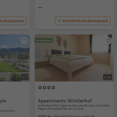
at dostupnost
Zkontrolovat dostupnost
Na vyžádání
1/7
1/16
yle
Appartments Winklerhof
Aufhofen/Villa S.Caterina, Bruneck/Brunico, Dolomites
Region Kronplatz/Plan de Corones
nd environs
952 m
z Bruneck/Brunico centrum