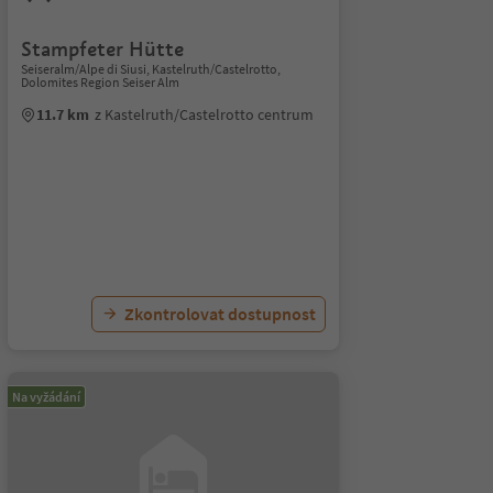
Stampfeter Hütte
Seiseralm/Alpe di Siusi, Kastelruth/Castelrotto,
Dolomites Region Seiser Alm
11.7 km
z Kastelruth/Castelrotto centrum
Zkontrolovat dostupnost
Na vyžádání