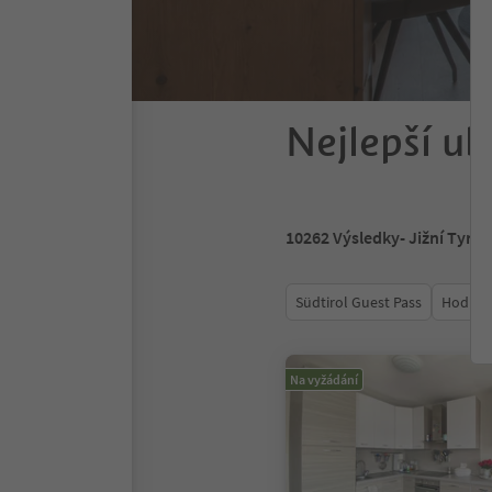
Nejlepší ub
10262
Výsledky
- Jižní Tyrol
Südtirol Guest Pass
Hodnoc
Na vyžádání