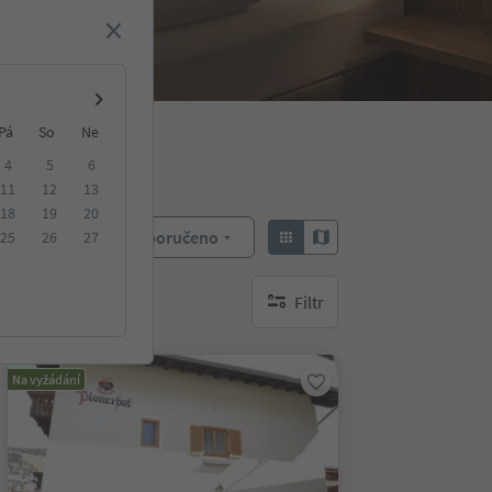
Pá
So
Ne
4
5
6
11
12
13
18
19
20
Doporučeno
25
26
27
Objednat:
Filtr
brak aktywnych filtrów
Na vyžádání