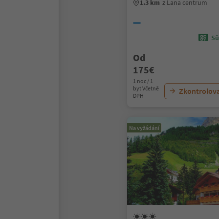
1.3 km
z Lana centrum
Sü
Od
175€
1 noc / 1
byt Včetně
Zkontrolov
DPH
Na vyžádání