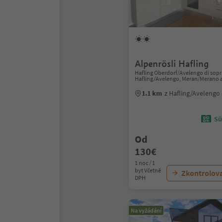
Alpenrösli Hafling
Hafling Oberdorf/Avelengo di sopr
Hafling/Avelengo, Meran/Merano 
1.1 km
z Hafling/Avelengo
Sü
Od
130€
1 noc / 1
byt Včetně
Zkontrolov
DPH
Na vyžádání