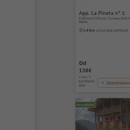
App. La Pineta n° 2
Colfosco/Colfosco, Corvara, Dolom
Badia
1.4 km
z Corvara centrum
Od
138€
1 noc / 1
byt Včetně
Zkontrolov
DPH
Na vyžádání