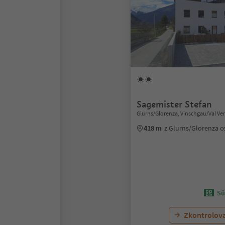
Sagemister Stefan
Glurns/Glorenza, Vinschgau/Val Ve
418 m
z Glurns/Glorenza 
Sü
Zkontrolov