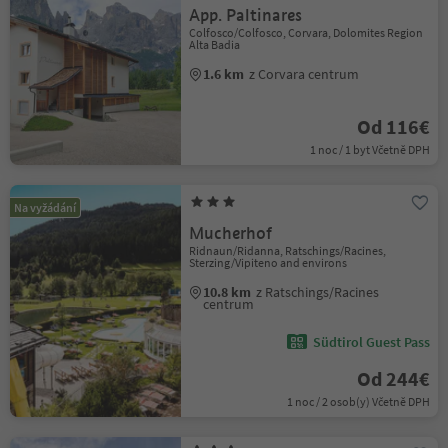
App. Paltinares
Colfosco/Colfosco, Corvara, Dolomites Region
Alta Badia
1.6 km
z Corvara centrum
Od 116€
1 noc / 1 byt Včetně DPH
Na vyžádání
Mucherhof
Ridnaun/Ridanna, Ratschings/Racines,
Sterzing/Vipiteno and environs
10.8 km
z Ratschings/Racines
centrum
Südtirol Guest Pass
Od 244€
1 noc / 2 osob(y) Včetně DPH