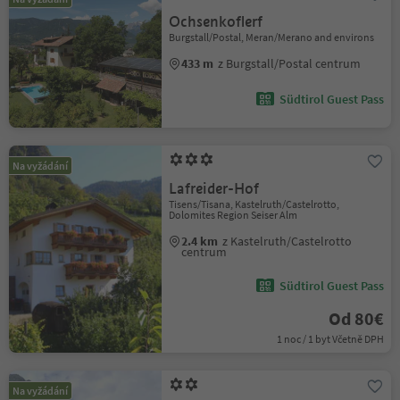
Ochsenkoflerf
Burgstall/Postal, Meran/Merano and environs
433 m
z Burgstall/Postal centrum
Südtirol Guest Pass
Na vyžádání
Lafreider-Hof
Tisens/Tisana, Kastelruth/Castelrotto,
Dolomites Region Seiser Alm
2.4 km
z Kastelruth/Castelrotto
centrum
Südtirol Guest Pass
Od 80€
1 noc / 1 byt Včetně DPH
Na vyžádání