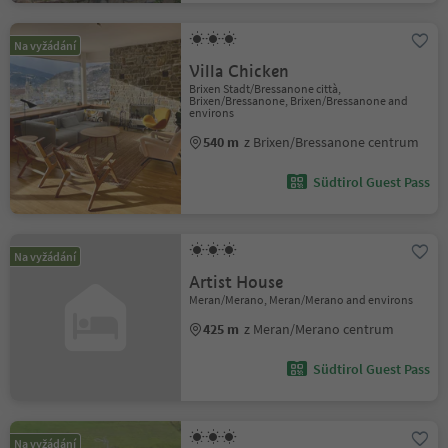
Na vyžádání
Villa Chicken
Brixen Stadt/Bressanone città,
Brixen/Bressanone, Brixen/Bressanone and
environs
540 m
z Brixen/Bressanone centrum
Südtirol Guest Pass
Na vyžádání
Artist House
Meran/Merano, Meran/Merano and environs
425 m
z Meran/Merano centrum
Südtirol Guest Pass
Na vyžádání