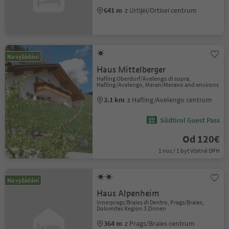
641 m
z Urtijëi/Ortisei centrum
Na vyžádání
Haus Mittelberger
Hafling Oberdorf/Avelengo di sopra,
Hafling/Avelengo, Meran/Merano and environs
2.1 km
z Hafling/Avelengo centrum
Südtirol Guest Pass
Od 120€
1 noc / 1 byt Včetně DPH
Na vyžádání
Haus Alpenheim
Innerprags/Braies di Dentro, Prags/Braies,
Dolomites Region 3 Zinnen
364 m
z Prags/Braies centrum