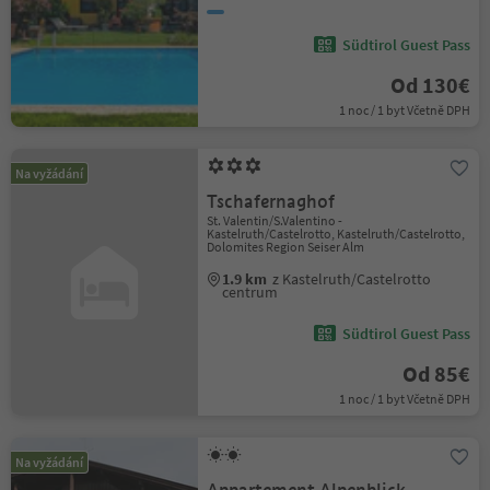
Südtirol Guest Pass
Od 130€
1 noc / 1 byt Včetně DPH
Na vyžádání
Tschafernaghof
St. Valentin/S.Valentino -
Kastelruth/Castelrotto, Kastelruth/Castelrotto,
Dolomites Region Seiser Alm
1.9 km
z Kastelruth/Castelrotto
centrum
Südtirol Guest Pass
Od 85€
1 noc / 1 byt Včetně DPH
Na vyžádání