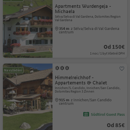
Apartments Wurdengeja -
Michaela
Sëlva/Selva di Val Gardena, Dolomites Region
Val Gardena
354 m
z Sëlva/Selva di Val Gardena
centrum
Od 150€
1 noc / 1 byt Včetně DPH
Na vyžádání
Himmelreichhof -
Appartements & Chalet
Innichen/S. Candido, Innichen/San Candido,
Dolomites Region 3 Zinnen
915 m
z Innichen/San Candido
centrum
Südtirol Guest Pass
Od 85€