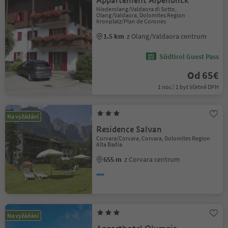
Appartement Alpenblick
Niederolang/Valdaora di Sotto,
Olang/Valdaora, Dolomites Region
Kronplatz/Plan de Corones
1.5 km
z Olang/Valdaora centrum
Südtirol Guest Pass
Od 65€
1 noc / 1 byt Včetně DPH
Na vyžádání
Residence Salvan
Corvara/Corvara, Corvara, Dolomites Region
Alta Badia
655 m
z Corvara centrum
Na vyžádání