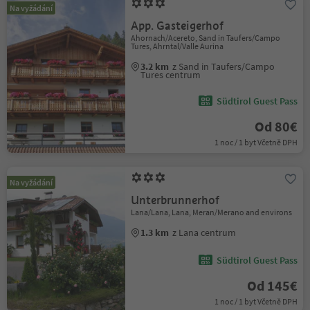
Na vyžádání
App. Gasteigerhof
Ahornach/Acereto, Sand in Taufers/Campo
Tures, Ahrntal/Valle Aurina
3.2 km
z Sand in Taufers/Campo
Tures centrum
Südtirol Guest Pass
Od 80€
1 noc / 1 byt Včetně DPH
Na vyžádání
Unterbrunnerhof
Lana/Lana, Lana, Meran/Merano and environs
1.3 km
z Lana centrum
Südtirol Guest Pass
Od 145€
1 noc / 1 byt Včetně DPH