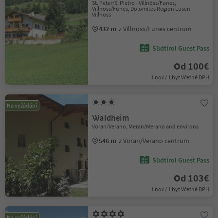
St. Peter/S. Pietro - Villnöss/Funes,
Villnöss/Funes, Dolomites Region Lüsen
Villnöss
432 m
z Villnöss/Funes centrum
Südtirol Guest Pass
Od 100€
1 noc / 1 byt Včetně DPH
Na vyžádání
Waldheim
Vöran/Verano, Meran/Merano and environs
546 m
z Vöran/Verano centrum
Südtirol Guest Pass
Od 103€
1 noc / 1 byt Včetně DPH
Na vyžádání