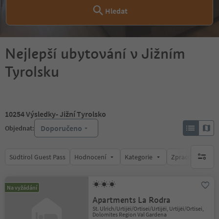
Hledat
Nejlepší ubytování v Jižním
Tyrolsku
10254
Výsledky
- Jižní Tyrolsko
Doporučeno
Objednat:
Südtirol Guest Pass
Hodnocení
Kategorie
Zpracovává
brak ak
Na vyžádání
Apartments La Rodra
St. Ulrich/Urtijëi/Ortisei/Urtijëi, Urtijëi/Ortisei,
Dolomites Region Val Gardena