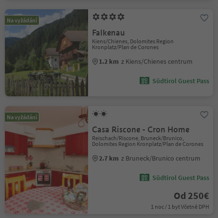
Na vyžádání
Falkenau
Kiens/Chienes, Dolomites Region
Kronplatz/Plan de Corones
1.2 km
z Kiens/Chienes centrum
Südtirol Guest Pass
Na vyžádání
Casa Riscone - Cron Home
Reischach/Riscone, Bruneck/Brunico,
Dolomites Region Kronplatz/Plan de Corones
2.7 km
z Bruneck/Brunico centrum
Südtirol Guest Pass
Od 250€
1 noc / 1 byt Včetně DPH