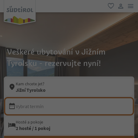
odk
oblíbené
uživatel
Veškeré ubytování v Jižním
Tyrolsku - rezervujte nyní!
Kam chcete jet?
Jižní Tyrolsko
Vybrat termín
Hosté a pokoje
2 hosté / 1 pokoj