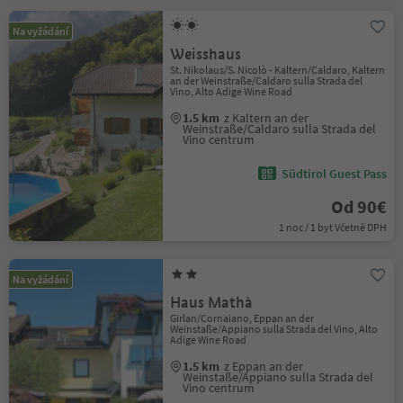
Na vyžádání
Weisshaus
St. Nikolaus/S. Nicolò - Kaltern/Caldaro, Kaltern
an der Weinstraße/Caldaro sulla Strada del
Vino, Alto Adige Wine Road
1.5 km
z Kaltern an der
Weinstraße/Caldaro sulla Strada del
Vino centrum
Südtirol Guest Pass
Od 90€
1 noc / 1 byt Včetně DPH
Na vyžádání
Haus Mathà
Girlan/Cornaiano, Eppan an der
Weinstaße/Appiano sulla Strada del Vino, Alto
Adige Wine Road
1.5 km
z Eppan an der
Weinstaße/Appiano sulla Strada del
Vino centrum