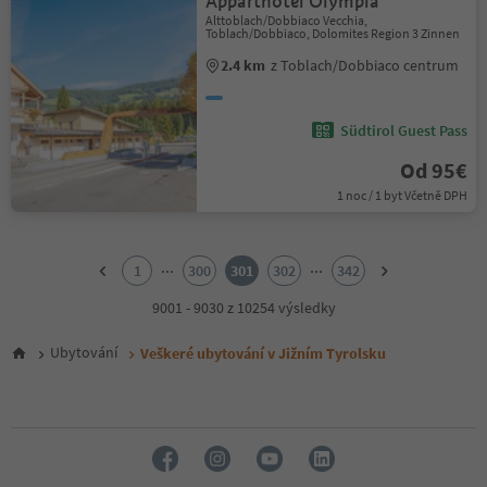
Apparthotel Olympia
Alttoblach/Dobbiaco Vecchia,
Toblach/Dobbiaco, Dolomites Region 3 Zinnen
2.4 km
z Toblach/Dobbiaco centrum
Südtirol Guest Pass
Od 95€
1 noc / 1 byt Včetně DPH
1
2
...
...
1
300
301
302
342
3
4
9001 - 9030 z 10254 výsledky
5
6
Ubytování
Veškeré ubytování v Jižním Tyrolsku
7
8
9
10
11
12