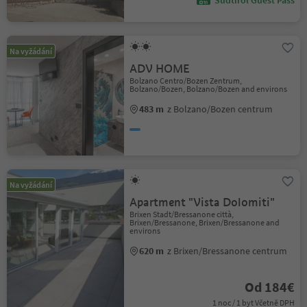
Südtirol Guest Pass
Na vyžádání
ADV HOME
Bolzano Centro/Bozen Zentrum,
Bolzano/Bozen, Bolzano/Bozen and environs
483 m
z Bolzano/Bozen centrum
Na vyžádání
Apartment "Vista Dolomiti"
Brixen Stadt/Bressanone città,
Brixen/Bressanone, Brixen/Bressanone and
environs
620 m
z Brixen/Bressanone centrum
Od 184€
1 noc / 1 byt Včetně DPH