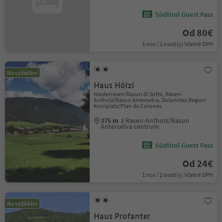
Südtirol Guest Pass
Od 80€
1 noc / 2 osob(y) Včetně DPH
Na vyžádání
Haus Hölzl
Niederrasen/Rasun di Sotto, Rasen-
Antholz/Rasun Anterselva, Dolomites Region
Kronplatz/Plan de Corones
375 m
z Rasen-Antholz/Rasun
Anterselva centrum
Südtirol Guest Pass
Od 24€
1 noc / 2 osob(y) Včetně DPH
Na vyžádání
Haus Profanter