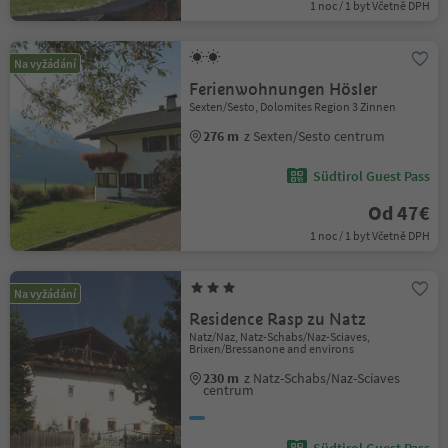
1 noc / 1 byt Včetně DPH
Na vyžádání
Ferienwohnungen Hösler
Sexten/Sesto, Dolomites Region 3 Zinnen
276 m
z Sexten/Sesto centrum
Südtirol Guest Pass
Od 47€
1 noc / 1 byt Včetně DPH
Na vyžádání
Residence Rasp zu Natz
Natz/Naz, Natz-Schabs/Naz-Sciaves,
Brixen/Bressanone and environs
230 m
z Natz-Schabs/Naz-Sciaves
centrum