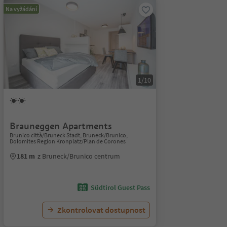
Na vyžádání
1/10
Brauneggen Apartments
Brunico città/Bruneck Stadt, Bruneck/Brunico,
Dolomites Region Kronplatz/Plan de Corones
181 m
z Bruneck/Brunico centrum
Südtirol Guest Pass
Zkontrolovat dostupnost