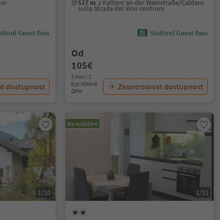
rum
517 m
z Kaltern an der Weinstraße/Caldaro
sulla Strada del Vino centrum
dtirol Guest Pass
Südtirol Guest Pass
Od
105€
1 noc / 1
byt Včetně
at dostupnost
Zkontrolovat dostupnost
DPH
Na vyžádání
1/10
1/11