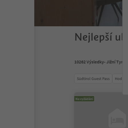
Nejlepší ub
10262
Výsledky
- Jižní Tyrol
Südtirol Guest Pass
Hodnoc
Na vyžádání