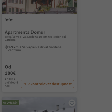
1/14
Apartments Domur
Sëlva/Selva di Val Gardena, Dolomites Region Val
Gardena
1.9 km
z Sëlva/Selva di Val Gardena
centrum
Od
180€
1 noc / 1
byt Včetně
Zkontrolovat dostupnost
DPH
Na vyžádání