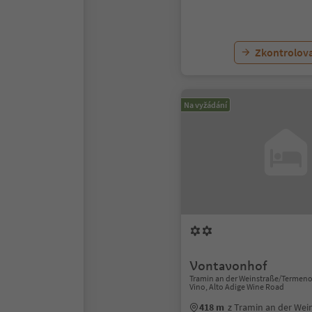
Zkontrolov
Na vyžádání
Vontavonhof
Tramin an der Weinstraße/Termeno 
Vino, Alto Adige Wine Road
418 m
z Tramin an der We