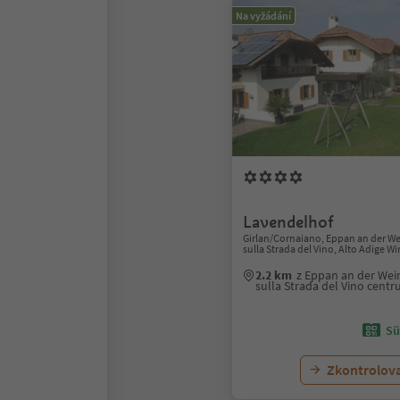
Na vyžádání
Lavendelhof
Girlan/Cornaiano, Eppan an der W
sulla Strada del Vino, Alto Adige W
2.2 km
z Eppan an der We
sulla Strada del Vino cent
Sü
Zkontrolov