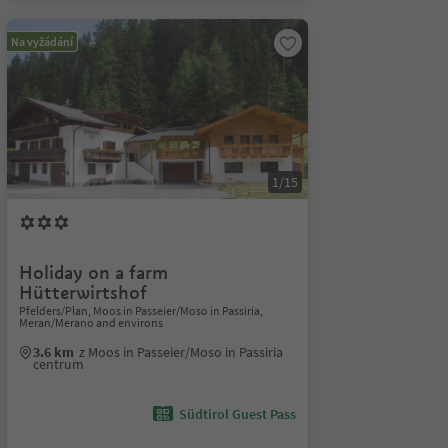
Na vyžádání
1/15
Holiday on a farm
Hütterwirtshof
Pfelders/Plan, Moos in Passeier/Moso in Passiria,
Meran/Merano and environs
3.6 km
z Moos in Passeier/Moso in Passiria
centrum
Südtirol Guest Pass