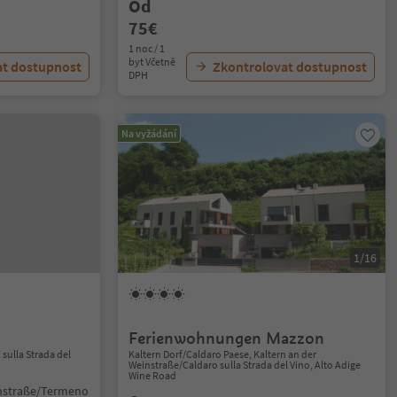
Od
75€
1 noc / 1
byt Včetně
at dostupnost
Zkontrolovat dostupnost
DPH
Na vyžádání
1/16
Ferienwohnungen Mazzon
sulla Strada del
Kaltern Dorf/Caldaro Paese, Kaltern an der
Weinstraße/Caldaro sulla Strada del Vino, Alto Adige
Wine Road
instraße/Termeno