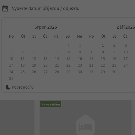
Vyberte datum příjezdu / odjezdu
Srpen
Září
ytování v Jižním Tyrolsku
Po
Út
St
Čt
Pá
So
Ne
Po
Út
St
Čt
1
2
1
2
3
3
4
5
6
7
8
9
7
8
9
10
10
11
12
13
14
15
16
14
15
16
17
sko
17
18
19
20
21
22
23
21
22
23
24
24
25
26
27
28
29
30
28
29
30
31
ení
Kategorie
Zpracovává
Udržitelné ubytování
Počet nocí:
0
Na vyžádání