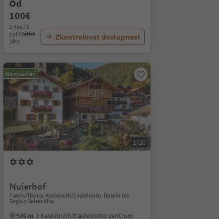
Od
100€
1 noc / 1
byt Včetně
Zkontrolovat dostupnost
DPH
Na vyžádání
1/20
Nuierhof
Tisens/Tisana, Kastelruth/Castelrotto, Dolomites
Region Seiser Alm
976 m
z Kastelruth/Castelrotto centrum