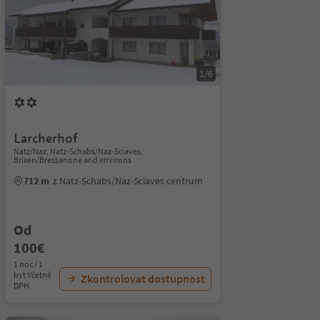
1/6
Larcherhof
Natz/Naz, Natz-Schabs/Naz-Sciaves,
Brixen/Bressanone and environs
712 m
z Natz-Schabs/Naz-Sciaves centrum
Od
100€
1 noc / 1
byt Včetně
Zkontrolovat dostupnost
DPH