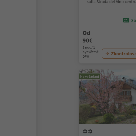
sulla Strada del Vino cent
Sü
Od
90€
1 noc / 1
byt Včetně
Zkontrolov
DPH
Na vyžádání