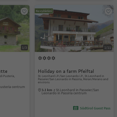
Na vyžádání
1/3
1/11
ütte
Holiday on a farm Pfeiftal
i Pusteria,
St. Leonhard i.P./San Leonardo i.P., St.Leonhard in
Passeier/San Leonardo in Passiria, Meran/Merano and
environs
Pusteria centrum
3.1 km
z St.Leonhard in Passeier/San
Leonardo in Passiria centrum
Südtirol Guest Pass