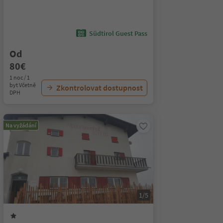
Südtirol Guest Pass
Od
80€
1 noc / 1
byt Včetně
Zkontrolovat dostupnost
DPH
Na vyžádání
1/5