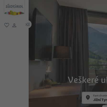
odkaz na menu
oblíbené
uživatelský odkaz
Veškeré u
Kam chcete 