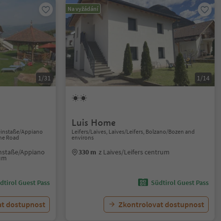
Na vyžádání
1/31
1/14
Luis Home
einstaße/Appiano
Leifers/Laives, Laives/Leifers, Bolzano/Bozen and
ine Road
environs
instaße/Appiano
330 m
z Laives/Leifers centrum
rum
dtirol Guest Pass
Südtirol Guest Pass
at dostupnost
Zkontrolovat dostupnost