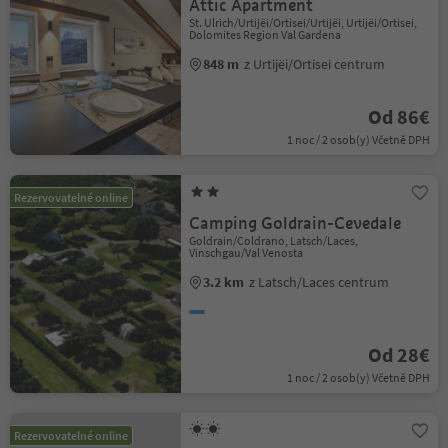
Attic Apartment
St. Ulrich/Urtijëi/Ortisei/Urtijëi, Urtijëi/Ortisei,
Dolomites Region Val Gardena
848 m
z Urtijëi/Ortisei centrum
Od 86€
1 noc / 2 osob(y) Včetně DPH
Rezervovatelné online
Camping Goldrain-Cevedale
Goldrain/Coldrano, Latsch/Laces,
Vinschgau/Val Venosta
3.2 km
z Latsch/Laces centrum
Od 28€
1 noc / 2 osob(y) Včetně DPH
Rezervovatelné online