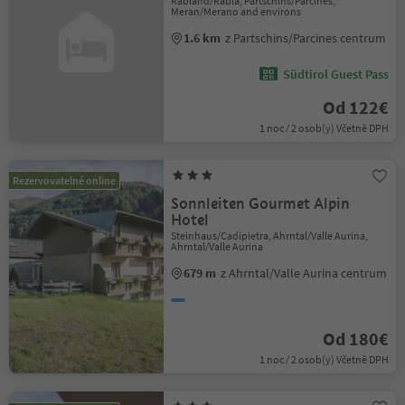
Rabland/Rablà, Partschins/Parcines,
Meran/Merano and environs
1.6 km
z Partschins/Parcines centrum
Südtirol Guest Pass
Od 122€
1 noc / 2 osob(y) Včetně DPH
Rezervovatelné online
Sonnleiten Gourmet Alpin
Hotel
Steinhaus/Cadipietra, Ahrntal/Valle Aurina,
Ahrntal/Valle Aurina
679 m
z Ahrntal/Valle Aurina centrum
Od 180€
1 noc / 2 osob(y) Včetně DPH