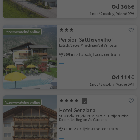
Od 366€
1 noc / 2 osob(y) Včetně DPH
Rezervovatelné online
Pension Sattlerenglhof
Latsch/Laces, Vinschgau/Val Venosta
209 m
z Latsch/Laces centrum
Od 114€
1 noc / 2 osob(y) Včetně DPH
S
Rezervovatelné online
Hotel Genziana
St. Ulrich/Urtijëi/Ortisei/Urtijëi, Urtijëi/Ortisei,
Dolomites Region Val Gardena
71 m
z Urtijëi/Ortisei centrum