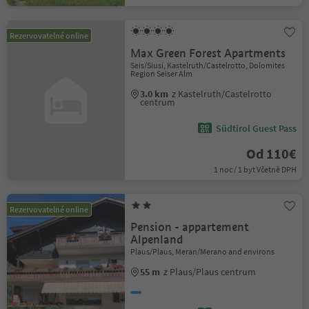
Rezervovatelné online
Max Green Forest Apartments
Seis/Siusi, Kastelruth/Castelrotto, Dolomites
Region Seiser Alm
3.0 km
z Kastelruth/Castelrotto
centrum
Südtirol Guest Pass
Od 110€
1 noc / 1 byt Včetně DPH
Rezervovatelné online
Pension - appartement
Alpenland
Plaus/Plaus, Meran/Merano and environs
55 m
z Plaus/Plaus centrum