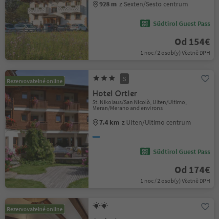
928 m
z Sexten/Sesto centrum
Südtirol Guest Pass
Od 154€
1 noc / 2 osob(y) Včetně DPH
S
Rezervovatelné online
Hotel Ortler
St. Nikolaus/San Nicolò, Ulten/Ultimo,
Meran/Merano and environs
7.4 km
z Ulten/Ultimo centrum
Südtirol Guest Pass
Od 174€
1 noc / 2 osob(y) Včetně DPH
Rezervovatelné online