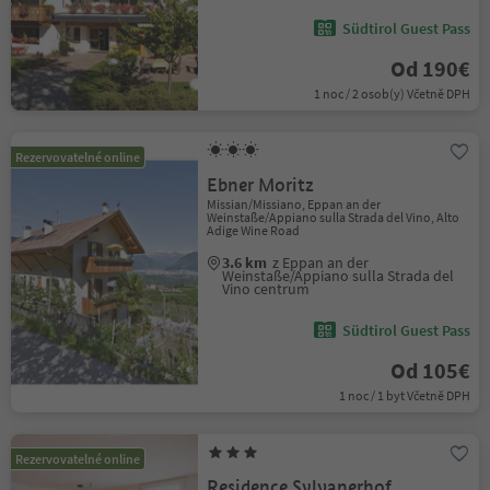
Südtirol Guest Pass
Od 190€
1 noc / 2 osob(y) Včetně DPH
Rezervovatelné online
Ebner Moritz
Missian/Missiano, Eppan an der
Weinstaße/Appiano sulla Strada del Vino, Alto
Adige Wine Road
3.6 km
z Eppan an der
Weinstaße/Appiano sulla Strada del
Vino centrum
Südtirol Guest Pass
Od 105€
1 noc / 1 byt Včetně DPH
Rezervovatelné online
Residence Sylvanerhof