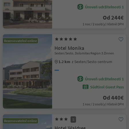
Úroveň udržitelnosti 1
Od 244€
1 noc / 2 osob(y) Včetně DPH
Rezervovatelné online
Hotel Monika
Sexten/Sesto, Dolomites Region 3 Zinnen
1.2 km
z Sexten/Sesto centrum
Úroveň udržitelnosti 1
Südtirol Guest Pass
Od 440€
1 noc / 2 osob(y) Včetně DPH
S
Rezervovatelné online
Hotel Waldsee