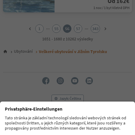
Od 162€
1 noc / 1 byt Včetně DPH
1
2
...
...
1
55
56
57
343
3
4
1651 - 1680 z 10262 výsledky
5
6
Ubytování
Veškeré ubytování v Jižním Tyrolsku
7
8
9
10
11
12
13
14
Jazyk: Čeština
15
16
17
FAQ
Kontaktujte nás
Tisk
MICE
18
Zásady ochrany osobních údajů
Podmínky a ujednání
Tiráž
19
20
Zásady používání souborů cookie
Filmová komise
O nás