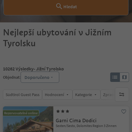
Hledat
Nejlepší ubytování v Jižním
Tyrolsku
10262
Výsledky
- Jižní Tyrolsko
Doporučeno
Objednat:
Südtirol Guest Pass
Hodnocení
Kategorie
Zpracovává
brak ak
Rezervovatelné online
Garni Cima Dodici
Sexten/Sesto, Dolomites Region 3 Zinnen