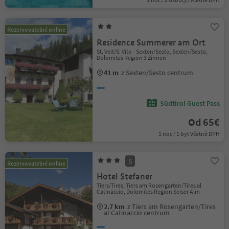
Rezervovatelné online
Residence Summerer am Ort
St. Veit/S. Vito - Sexten/Sesto, Sexten/Sesto,
Dolomites Region 3 Zinnen
41 m
z Sexten/Sesto centrum
Südtirol Guest Pass
Od 65€
1 noc / 1 byt Včetně DPH
S
Rezervovatelné online
Hotel Stefaner
Tiers/Tires, Tiers am Rosengarten/Tires al
Catinaccio, Dolomites Region Seiser Alm
2.7 km
z Tiers am Rosengarten/Tires
al Catinaccio centrum