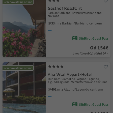
Rezervovatelné online
Gasthof Rösslwirt
Barbian/Barbiano, Brixen/Bressanone and
environs
33 m
z Barbian/Barbiano centrum
Südtirol Guest Pass
Od 154€
1 noc / 2 osob(y) Včetně DPH
Rezervovatelné online
Alia Vital Appart-Hotel
Mühlbach/Riomolino - Algund/Lagundo,
Algund/Lagundo, Meran/Merano and environs
401 m
z Algund/Lagundo centrum
Südtirol Guest Pass