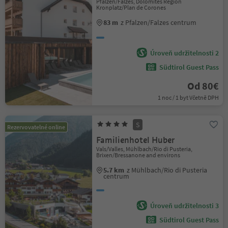
Pfalzen/Falzes, Dolomites Region
Kronplatz/Plan de Corones
83 m
z Pfalzen/Falzes centrum
Úroveň udržitelnosti 2
Südtirol Guest Pass
Od 80€
1 noc / 1 byt Včetně DPH
S
Rezervovatelné online
Familienhotel Huber
Vals/Valles, Mühlbach/Rio di Pusteria,
Brixen/Bressanone and environs
5.7 km
z Mühlbach/Rio di Pusteria
centrum
Úroveň udržitelnosti 3
Südtirol Guest Pass