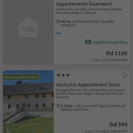
Appartements Guerreschi
Innichen/S. Candido, Innichen/San Candido,
Dolomites Region 3 Zinnen
143 m
z Innichen/San Candido
centrum
Südtirol Guest Pass
Od 110€
1 noc / 1 byt Včetně DPH
Rezervovatelné online
Aurturist Appartement Moar
Runggen/Ronchi, St.Lorenzen/San Lorenzo di
Sebato, Dolomites Region Kronplatz/Plan de
Corones
2.3 km
z St.Lorenzen/San Lorenzo di
Sebato centrum
Od 39€
1 noc / 2 osob(y) Včetně DPH