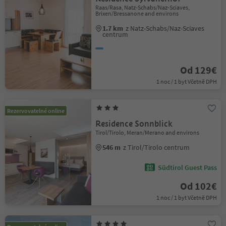
Raas/Rasa, Natz-Schabs/Naz-Sciaves,
Brixen/Bressanone and environs
1.7 km
z Natz-Schabs/Naz-Sciaves
centrum
Od 129€
1 noc / 1 byt Včetně DPH
Rezervovatelné online
Residence Sonnblick
Tirol/Tirolo, Meran/Merano and environs
546 m
z Tirol/Tirolo centrum
Südtirol Guest Pass
Od 102€
1 noc / 1 byt Včetně DPH