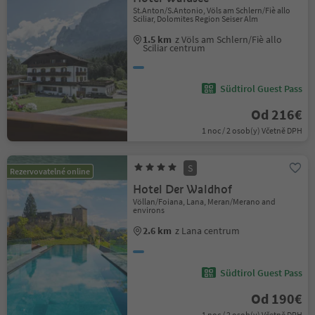
St.Anton/S.Antonio, Völs am Schlern/Fiè allo
Sciliar, Dolomites Region Seiser Alm
1.5 km
z Völs am Schlern/Fiè allo
Sciliar centrum
Südtirol Guest Pass
Od 216€
1 noc / 2 osob(y) Včetně DPH
S
Rezervovatelné online
Hotel Der Waldhof
Völlan/Foiana, Lana, Meran/Merano and
environs
2.6 km
z Lana centrum
Südtirol Guest Pass
Od 190€
1 noc / 2 osob(y) Včetně DPH