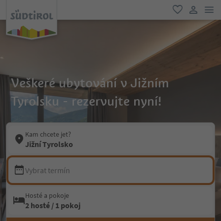
odk
oblíbené
uživatel
Veškeré ubytování v Jižním
Tyrolsku - rezervujte nyní!
Kam chcete jet?
Jižní Tyrolsko
Vybrat termín
Hosté a pokoje
2 hosté / 1 pokoj