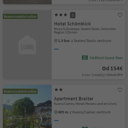
S
Rezervovatelné online
Hotel Schönblick
Moos/S.Giuseppe, Sexten/Sesto, Dolomites
Region 3 Zinnen
1.9 km
z Sexten/Sesto centrum
Südtirol Guest Pass
Od 154€
1 noc / 2 osob(y) Včetně DPH
Rezervovatelné online
Apartment Braiter
Kuens/Caines, Meran/Merano and environs
409 m
z Kuens/Caines centrum