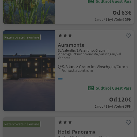
Südtirol Guest Pass
Od 63€
1 noc / 1 byt Včetně DPH
Rezervovatelné online
Auramonte
St. Valentin/S.Valentino, Graun im
Vinschgau/Curon Venosta, Vinschgau/Val
Venosta
5.3 km
z Graun im Vinschgau/Curon
Venosta centrum
Südtirol Guest Pass
Od 120€
1 noc / 1 byt Včetně DPH
Rezervovatelné online
Hotel Panorama