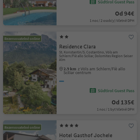
Südtirol Guest Pass
Od 94€
1 noc / 2 osob(y) Včetně DPH
Rezervovatelné online
Residence Clara
St. Konstantin/S. Costantino, Völs am
Schlern/Fiè allo Sciliar, Dolomites Region Seiser
Alm
2.9 km
z Völs am Schlern/Fiè allo
Sciliar centrum
Südtirol Guest Pass
Od 135€
1 noc / 1 byt Včetně DPH
Rezervovatelné online
Hotel Gasthof Jochele