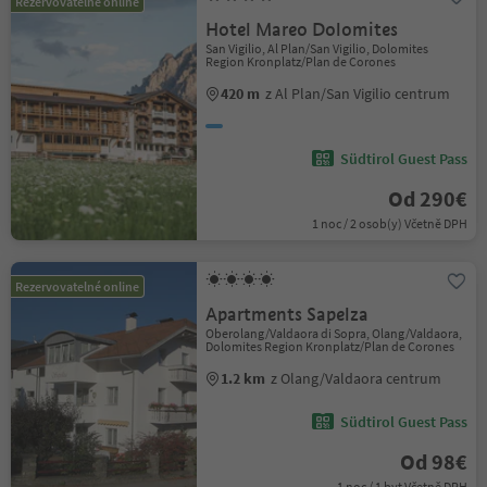
Rezervovatelné online
Hotel Mareo Dolomites
San Vigilio, Al Plan/San Vigilio, Dolomites
Region Kronplatz/Plan de Corones
420 m
z Al Plan/San Vigilio centrum
Südtirol Guest Pass
Od 290€
1 noc / 2 osob(y) Včetně DPH
Rezervovatelné online
Apartments Sapelza
Oberolang/Valdaora di Sopra, Olang/Valdaora,
Dolomites Region Kronplatz/Plan de Corones
1.2 km
z Olang/Valdaora centrum
Südtirol Guest Pass
Od 98€
1 noc / 1 byt Včetně DPH