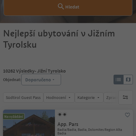
Hledat
Nejlepší ubytování v Jižním
Tyrolsku
10262
Výsledky
- Jižní Tyrolsko
Doporučeno
Objednat:
Südtirol Guest Pass
Hodnocení
Kategorie
Zpracovává
brak ak
Na vyžádání
App. Pars
Badia/Badia, Badia, Dolomites Region Alta
Badia