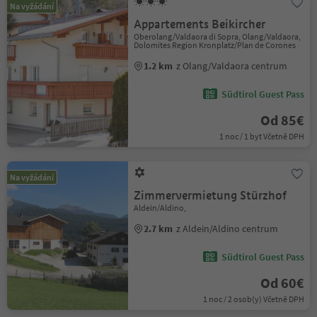
Na vyžádání
Appartements Beikircher
Oberolang/Valdaora di Sopra, Olang/Valdaora,
Dolomites Region Kronplatz/Plan de Corones
1.2 km
z Olang/Valdaora centrum
Südtirol Guest Pass
Od 85€
1 noc / 1 byt Včetně DPH
Na vyžádání
Zimmervermietung Stürzhof
Aldein/Aldino,
2.7 km
z Aldein/Aldino centrum
Südtirol Guest Pass
Od 60€
1 noc / 2 osob(y) Včetně DPH