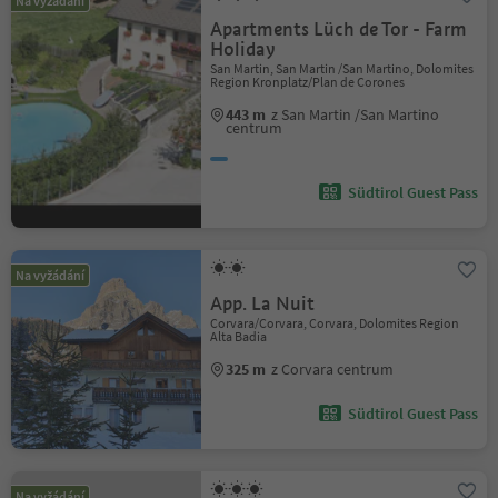
Na vyžádání
Apartments Lüch de Tor - Farm
Holiday
San Martin, San Martin /San Martino, Dolomites
Region Kronplatz/Plan de Corones
443 m
z San Martin /San Martino
centrum
Südtirol Guest Pass
Na vyžádání
App. La Nuit
Corvara/Corvara, Corvara, Dolomites Region
Alta Badia
325 m
z Corvara centrum
Südtirol Guest Pass
Na vyžádání