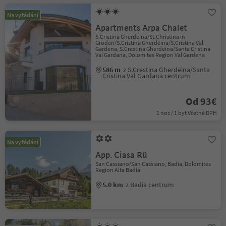
Na vyžádání
Apartments Arpa Chalet
S.Cristina Gherdëina/St.Christina in
Gröden/S.Cristina Gherdëina/S.Cristina Val
Gardena, S.Crestina Gherdëina/Santa Cristina
Val Gardana, Dolomites Region Val Gardena
586 m
z S.Crestina Gherdëina/Santa
Cristina Val Gardana centrum
Od 93€
1 noc / 1 byt Včetně DPH
Na vyžádání
App. Ciasa Rü
San Cassiano/San Cassiano, Badia, Dolomites
Region Alta Badia
5.0 km
z Badia centrum