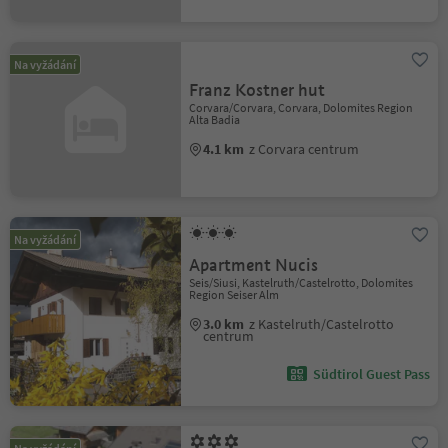
Na vyžádání
Franz Kostner hut
Corvara/Corvara, Corvara, Dolomites Region
Alta Badia
4.1 km
z Corvara centrum
Na vyžádání
Apartment Nucis
Seis/Siusi, Kastelruth/Castelrotto, Dolomites
Region Seiser Alm
3.0 km
z Kastelruth/Castelrotto
centrum
Südtirol Guest Pass