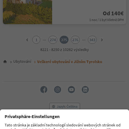
Od 140€
1 noc / 1 byt Včetně DPH
1
2
...
...
1
274
275
276
343
3
4
8221 - 8250 z 10262 výsledky
5
6
Ubytování
Veškeré ubytování v Jižním Tyrolsku
7
8
9
10
11
12
13
14
Jazyk: Čeština
15
16
17
FAQ
Kontaktujte nás
Tisk
MICE