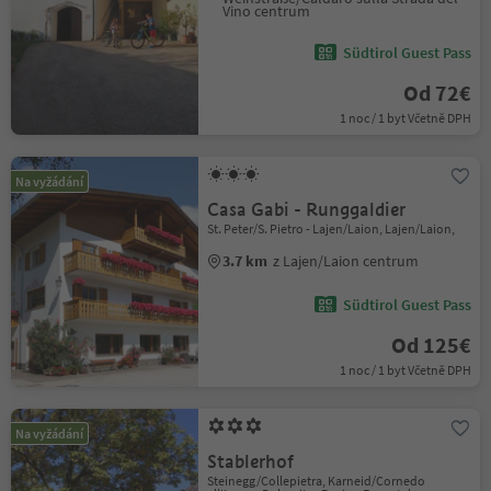
Vino centrum
Südtirol Guest Pass
Od 72€
1 noc / 1 byt Včetně DPH
Na vyžádání
Casa Gabi - Runggaldier
St. Peter/S. Pietro - Lajen/Laion, Lajen/Laion,
3.7 km
z Lajen/Laion centrum
Südtirol Guest Pass
Od 125€
1 noc / 1 byt Včetně DPH
Na vyžádání
Stablerhof
Steinegg/Collepietra, Karneid/Cornedo