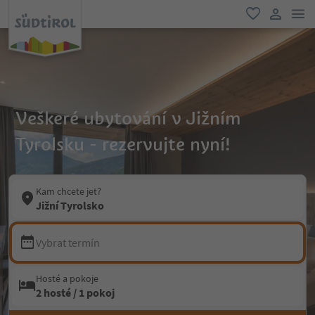
odk
oblíbené
uživatel
Veškeré ubytování v Jižním
Tyrolsku - rezervujte nyní!
Kam chcete jet?
Jižní Tyrolsko
Vybrat termín
Hosté a pokoje
2 hosté / 1 pokoj