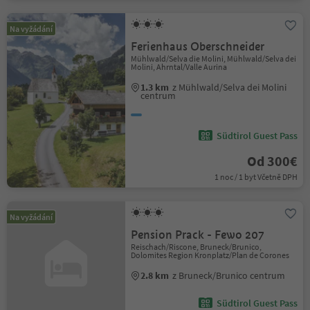
Na vyžádání
Ferienhaus Oberschneider
Mühlwald/Selva die Molini, Mühlwald/Selva dei
Molini, Ahrntal/Valle Aurina
1.3 km
z Mühlwald/Selva dei Molini
centrum
Südtirol Guest Pass
Od 300€
1 noc / 1 byt Včetně DPH
Na vyžádání
Pension Prack - Fewo 207
Reischach/Riscone, Bruneck/Brunico,
Dolomites Region Kronplatz/Plan de Corones
2.8 km
z Bruneck/Brunico centrum
Südtirol Guest Pass