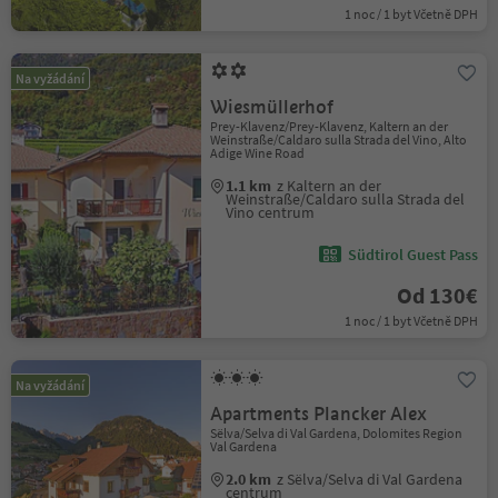
1 noc / 1 byt Včetně DPH
Na vyžádání
Wiesmüllerhof
Prey-Klavenz/Prey-Klavenz, Kaltern an der
Weinstraße/Caldaro sulla Strada del Vino, Alto
Adige Wine Road
1.1 km
z Kaltern an der
Weinstraße/Caldaro sulla Strada del
Vino centrum
Südtirol Guest Pass
Od 130€
1 noc / 1 byt Včetně DPH
Na vyžádání
Apartments Plancker Alex
Sëlva/Selva di Val Gardena, Dolomites Region
Val Gardena
2.0 km
z Sëlva/Selva di Val Gardena
centrum