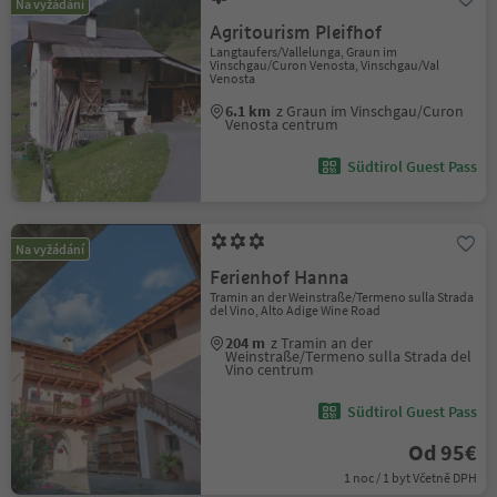
Na vyžádání
Agritourism Pleifhof
Langtaufers/Vallelunga, Graun im
Vinschgau/Curon Venosta, Vinschgau/Val
Venosta
6.1 km
z Graun im Vinschgau/Curon
Venosta centrum
Südtirol Guest Pass
Na vyžádání
Ferienhof Hanna
Tramin an der Weinstraße/Termeno sulla Strada
del Vino, Alto Adige Wine Road
204 m
z Tramin an der
Weinstraße/Termeno sulla Strada del
Vino centrum
Südtirol Guest Pass
Od 95€
1 noc / 1 byt Včetně DPH