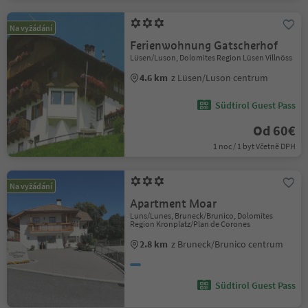
Na vyžádání
Ferienwohnung Gatscherhof
Lüsen/Luson, Dolomites Region Lüsen Villnöss
4.6 km
z Lüsen/Luson centrum
Südtirol Guest Pass
Od 60€
1 noc / 1 byt Včetně DPH
Na vyžádání
Apartment Moar
Luns/Lunes, Bruneck/Brunico, Dolomites
Region Kronplatz/Plan de Corones
2.8 km
z Bruneck/Brunico centrum
Südtirol Guest Pass