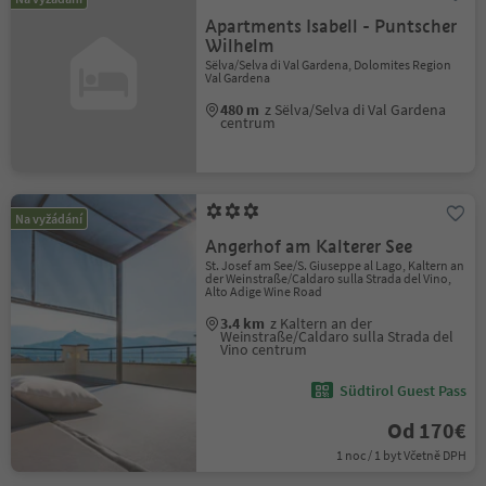
Apartments Isabell - Puntscher
Wilhelm
Sëlva/Selva di Val Gardena, Dolomites Region
Val Gardena
480 m
z Sëlva/Selva di Val Gardena
centrum
Na vyžádání
Angerhof am Kalterer See
St. Josef am See/S. Giuseppe al Lago, Kaltern an
der Weinstraße/Caldaro sulla Strada del Vino,
Alto Adige Wine Road
3.4 km
z Kaltern an der
Weinstraße/Caldaro sulla Strada del
Vino centrum
Südtirol Guest Pass
Od 170€
1 noc / 1 byt Včetně DPH