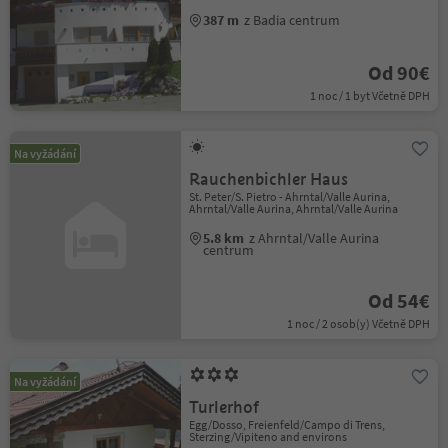
387 m
z Badia centrum
Od 90€
1 noc / 1 byt Včetně DPH
Na vyžádání
Rauchenbichler Haus
St. Peter/S. Pietro - Ahrntal/Valle Aurina,
Ahrntal/Valle Aurina, Ahrntal/Valle Aurina
5.8 km
z Ahrntal/Valle Aurina
centrum
Od 54€
1 noc / 2 osob(y) Včetně DPH
Na vyžádání
Turlerhof
Egg/Dosso, Freienfeld/Campo di Trens,
Sterzing/Vipiteno and environs