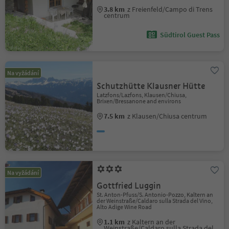
3.8 km
z Freienfeld/Campo di Trens
centrum
Südtirol Guest Pass
Na vyžádání
Schutzhütte Klausner Hütte
Latzfons/Lazfons, Klausen/Chiusa,
Brixen/Bressanone and environs
7.5 km
z Klausen/Chiusa centrum
Na vyžádání
Gottfried Luggin
St. Anton-Pfuss/S. Antonio-Pozzo, Kaltern an
der Weinstraße/Caldaro sulla Strada del Vino,
Alto Adige Wine Road
1.1 km
z Kaltern an der
Weinstraße/Caldaro sulla Strada del