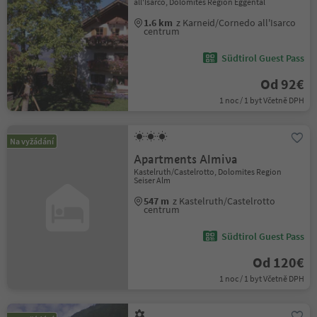
all'Isarco, Dolomites Region Eggental
1.6 km
z Karneid/Cornedo all'Isarco
centrum
Südtirol Guest Pass
Od 92€
1 noc / 1 byt Včetně DPH
Na vyžádání
Apartments Almiva
Kastelruth/Castelrotto, Dolomites Region
Seiser Alm
547 m
z Kastelruth/Castelrotto
centrum
Südtirol Guest Pass
Od 120€
1 noc / 1 byt Včetně DPH