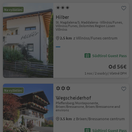
Na vyžádání
Hilber
St. Magdalena/S. Maddalena - Villnöss/Funes,
Villnöss/Funes, Dolomites Region Lüsen
Villnöss
2.5 km
z Villnöss/Funes centrum
Südtirol Guest Pass
Od 56€
1 noc / 2 osob(y) Včetně DPH
Na vyžádání
Wegscheiderhof
Pfeffersberg/Monteponente,
Brixen/Bressanone, Brixen/Bressanone and
environs
3.5 km
z Brixen/Bressanone centrum
Südtirol Guest Pass