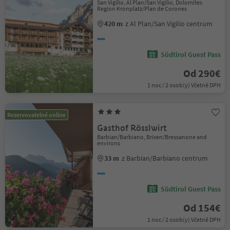
San Vigilio, Al Plan/San Vigilio, Dolomites
Region Kronplatz/Plan de Corones
420 m
z Al Plan/San Vigilio centrum
Südtirol Guest Pass
Od 290€
1 noc / 2 osob(y) Včetně DPH
Rezervovatelné online
Gasthof Rösslwirt
Barbian/Barbiano, Brixen/Bressanone and
environs
33 m
z Barbian/Barbiano centrum
Südtirol Guest Pass
Od 154€
1 noc / 2 osob(y) Včetně DPH