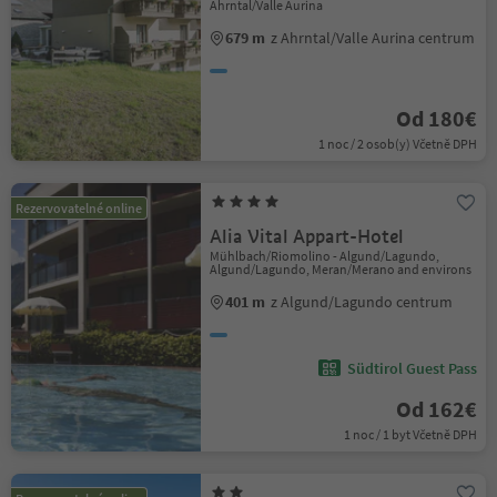
Ahrntal/Valle Aurina
679 m
z Ahrntal/Valle Aurina centrum
Od 180€
1 noc / 2 osob(y) Včetně DPH
Rezervovatelné online
Alia Vital Appart-Hotel
Mühlbach/Riomolino - Algund/Lagundo,
Algund/Lagundo, Meran/Merano and environs
401 m
z Algund/Lagundo centrum
Südtirol Guest Pass
Od 162€
1 noc / 1 byt Včetně DPH