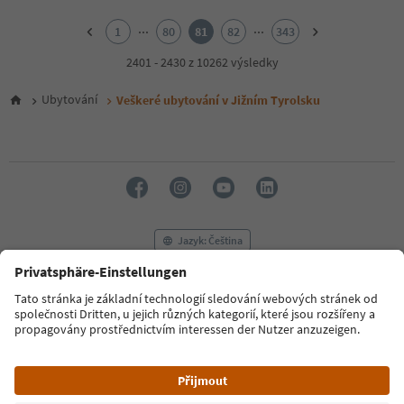
1
2
...
...
1
80
81
82
343
3
4
2401 - 2430 z 10262 výsledky
5
6
Ubytování
Veškeré ubytování v Jižním Tyrolsku
7
8
9
10
11
12
13
14
Jazyk: Čeština
15
16
17
FAQ
Kontaktujte nás
Tisk
MICE
18
Zásady ochrany osobních údajů
Podmínky a ujednání
Tiráž
19
20
Zásady používání souborů cookie
Filmová komise
O nás
21
Prohlášení o přístupnosti
South Tyrol B2B
22
23