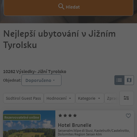
Hledat
Nejlepší ubytování v Jižním
Tyrolsku
10262
Výsledky
- Jižní Tyrolsko
Doporučeno
Objednat:
Südtirol Guest Pass
Hodnocení
Kategorie
Zpracovává
brak ak
Rezervovatelné online
Hotel Brunelle
Seiseralm/Alpe di Siusi, Kastelruth/Castelrotto,
Dolomites Region Seiser Alm