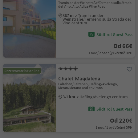
Tramin an der Weinstraße/Termeno sulla Strada
del Vino, Alto Adige Wine Road
367 m
z Tramin an der
Weinstraße/Termeno sulla Strada del
Vino centrum
Südtirol Guest Pass
Od 66€
1 noc / 2 osob(y) Včetně DPH
Rezervovatelné online
Chalet Magdalena
Falzeben/Falzeben, Hafling/Avelengo,
Meran/Merano and environs
3.1 km
z Hafling/Avelengo centrum
Südtirol Guest Pass
Od 220€
1 noc / 1 byt Včetně DPH