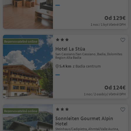
Od 129€
1 noc / 1 byt Včetně DPH
Rezervovatelné online
Hotel La Stüa
San Cassiano/San Cassiano, Badia, Dolomites
Region Alta Badia
5.4 km
z Badia centrum
Od 124€
1 noc / 2 osob(y) Včetně DPH
Rezervovatelné online
Sonnleiten Gourmet Alpin
Hotel
Steinhaus/Cadipietra, Ahrntal/Valle Aurina,