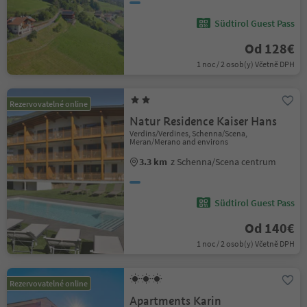
Südtirol Guest Pass
Od 128€
1 noc / 2 osob(y) Včetně DPH
Rezervovatelné online
Natur Residence Kaiser Hans
Verdins/Verdines, Schenna/Scena,
Meran/Merano and environs
3.3 km
z Schenna/Scena centrum
Südtirol Guest Pass
Od 140€
1 noc / 2 osob(y) Včetně DPH
Rezervovatelné online
Apartments Karin