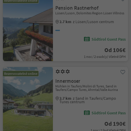
Rezervovatelné online
Pension Rastnerhof
Lüsen/Luson, Dolomites Region Lüsen Villnöss
2.7 km
z Lüsen/Luson centrum
Südtirol Guest Pass
Od 106€
1 noc / 2 osob(y) Včetně DPH
Rezervovatelné online
Innermoser
Mühlen in Taufers/Molini di Tures, Sand in
Taufers/Campo Tures, Ahrntal/Valle Aurina
2.7 km
z Sand in Taufers/Campo
Tures centrum
Südtirol Guest Pass
Od 190€
1 noc / 1 byt Včetně DPH