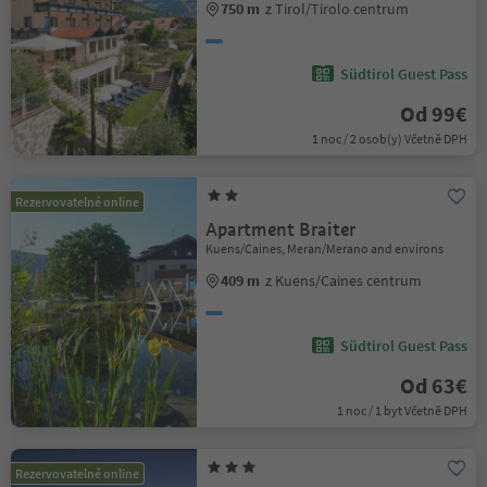
750 m
z Tirol/Tirolo centrum
Südtirol Guest Pass
Od 99€
1 noc / 2 osob(y) Včetně DPH
Rezervovatelné online
Apartment Braiter
Kuens/Caines, Meran/Merano and environs
409 m
z Kuens/Caines centrum
Südtirol Guest Pass
Od 63€
1 noc / 1 byt Včetně DPH
Rezervovatelné online