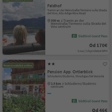
Feldhof
Tramin an der Weinstraße/Termeno sulla Strada
del Vino, Alto Adige Wine Road
390 m
z Tramin an der
Weinstraße/Termeno sulla Strada del
Vino centrum
Südtirol Guest Pass
Od 170€
1 noc / 1 byt Včetně DPH
Rezervovatelné online
Pension App. Ortlerblick
Schluderns/Sluderno, Vinschgau/Val Venosta
2.9 km
z Schluderns/Sluderno
centrum
Südtirol Guest Pass
Od 46€