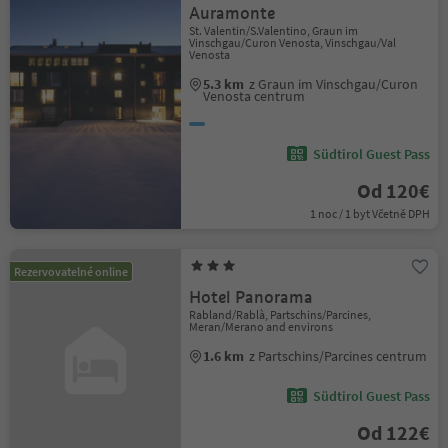
Auramonte
St. Valentin/S.Valentino, Graun im
Vinschgau/Curon Venosta, Vinschgau/Val
Venosta
5.3 km
z Graun im Vinschgau/Curon
Venosta centrum
Südtirol Guest Pass
Od 120€
1 noc / 1 byt Včetně DPH
Rezervovatelné online
Hotel Panorama
Rabland/Rablà, Partschins/Parcines,
Meran/Merano and environs
1.6 km
z Partschins/Parcines centrum
Südtirol Guest Pass
Od 122€