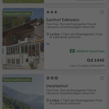
Rezervovatelné online
Gasthof Edelweiss
Tiers/Tires, Tiers am Rosengarten/Tires al
Catinaccio, Dolomites Region Seiser Alm
1.6 km
z Tiers am Rosengarten/Tires
al Catinaccio centrum
Südtirol Guest Pass
Od 144€
1 noc / 2 osob(y) Včetně DPH
Rezervovatelné online
Veraltenhof
Tiers/Tires, Tiers am Rosengarten/Tires al
Catinaccio, Dolomites Region Seiser Alm
1.4 km
z Tiers am Rosengarten/Tires
al Catinaccio centrum