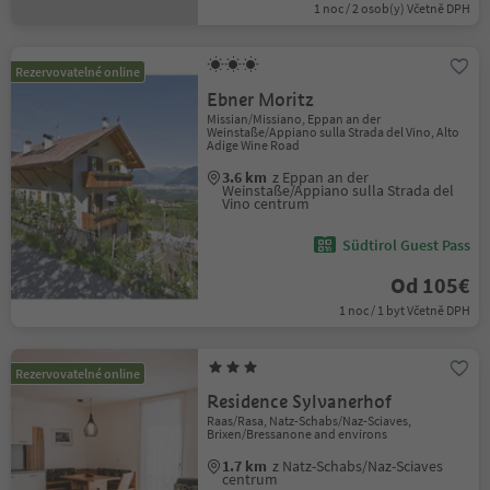
1 noc / 2 osob(y) Včetně DPH
Rezervovatelné online
Ebner Moritz
Missian/Missiano, Eppan an der
Weinstaße/Appiano sulla Strada del Vino, Alto
Adige Wine Road
3.6 km
z Eppan an der
Weinstaße/Appiano sulla Strada del
Vino centrum
Südtirol Guest Pass
Od 105€
1 noc / 1 byt Včetně DPH
Rezervovatelné online
Residence Sylvanerhof
Raas/Rasa, Natz-Schabs/Naz-Sciaves,
Brixen/Bressanone and environs
1.7 km
z Natz-Schabs/Naz-Sciaves
centrum