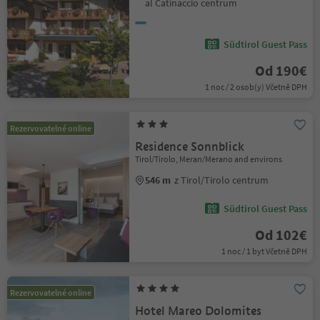
al Catinaccio centrum
Südtirol Guest Pass
Od 190€
1 noc / 2 osob(y) Včetně DPH
Rezervovatelné online
Residence Sonnblick
Tirol/Tirolo, Meran/Merano and environs
546 m
z Tirol/Tirolo centrum
Südtirol Guest Pass
Od 102€
1 noc / 1 byt Včetně DPH
Rezervovatelné online
Hotel Mareo Dolomites