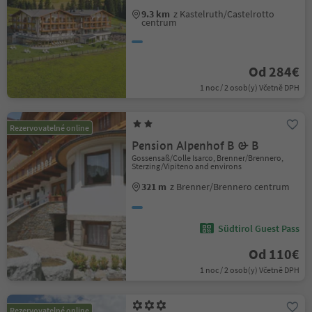
9.3 km
z Kastelruth/Castelrotto
centrum
Od 284€
1 noc / 2 osob(y) Včetně DPH
Rezervovatelné online
Pension Alpenhof B & B
Gossensaß/Colle Isarco, Brenner/Brennero,
Sterzing/Vipiteno and environs
321 m
z Brenner/Brennero centrum
Südtirol Guest Pass
Od 110€
1 noc / 2 osob(y) Včetně DPH
Rezervovatelné online