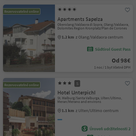
Rezervovatelné online
Apartments Sapelza
Oberolang/Valdaora di Sopra, Olang/Valdaora,
Dolomites Region Kronplatz/Plan de Corones
1.2 km
z Olang/Valdaora centrum
Südtirol Guest Pass
Od 98€
1 noc / 1 byt Včetně DPH
S
Rezervovatelné online
Hotel Unterpichl
St. Walburg/Santa Valburga, Ulten/Ultimo,
Meran/Merano and environs
1.1 km
z Ulten/Ultimo centrum
Úroveň udržitelnosti 2