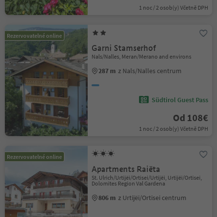
1 noc / 2 osob(y) Včetně DPH
Rezervovatelné online
Garni Stamserhof
Nals/Nalles, Meran/Merano and environs
287 m
z Nals/Nalles centrum
Südtirol Guest Pass
Od 108€
1 noc / 2 osob(y) Včetně DPH
Rezervovatelné online
Apartments Raiëta
St. Ulrich/Urtijëi/Ortisei/Urtijëi, Urtijëi/Ortisei,
Dolomites Region Val Gardena
806 m
z Urtijëi/Ortisei centrum