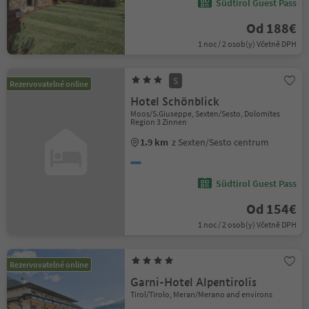
Südtirol Guest Pass
Od 188€
1 noc / 2 osob(y) Včetně DPH
S
Rezervovatelné online
Hotel Schönblick
Moos/S.Giuseppe, Sexten/Sesto, Dolomites
Region 3 Zinnen
1.9 km
z Sexten/Sesto centrum
Südtirol Guest Pass
Od 154€
1 noc / 2 osob(y) Včetně DPH
Rezervovatelné online
Garni-Hotel Alpentirolis
Tirol/Tirolo, Meran/Merano and environs