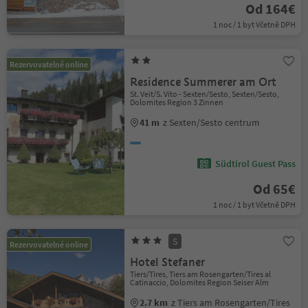
Od 164€
1 noc / 1 byt Včetně DPH
Rezervovatelné online
Residence Summerer am Ort
St. Veit/S. Vito - Sexten/Sesto, Sexten/Sesto,
Dolomites Region 3 Zinnen
41 m
z Sexten/Sesto centrum
Südtirol Guest Pass
Od 65€
1 noc / 1 byt Včetně DPH
S
Rezervovatelné online
Hotel Stefaner
Tiers/Tires, Tiers am Rosengarten/Tires al
Catinaccio, Dolomites Region Seiser Alm
2.7 km
z Tiers am Rosengarten/Tires