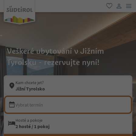
odk
oblíbené
uživatel
Veškeré ubytování v Jižním
Tyrolsku - rezervujte nyní!
Kam chcete jet?
Jižní Tyrolsko
Vybrat termín
Hosté a pokoje
2 hosté / 1 pokoj