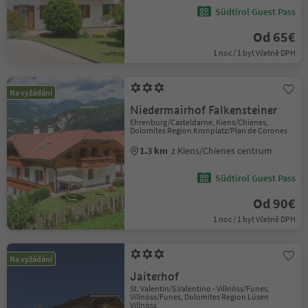
Südtirol Guest Pass
Od 65€
1 noc / 1 byt Včetně DPH
Na vyžádání
Niedermairhof Falkensteiner
Ehrenburg/Casteldarne, Kiens/Chienes,
Dolomites Region Kronplatz/Plan de Corones
1.3 km
z Kiens/Chienes centrum
Südtirol Guest Pass
Od 90€
1 noc / 1 byt Včetně DPH
Na vyžádání
Jaiterhof
St. Valentin/S.Valentino - Villnöss/Funes,
Villnöss/Funes, Dolomites Region Lüsen
Villnöss