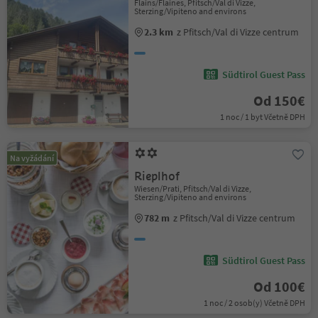
Flains/Flaines, Pfitsch/Val di Vizze,
Sterzing/Vipiteno and environs
2.3 km
z Pfitsch/Val di Vizze centrum
Südtirol Guest Pass
Od 150€
1 noc / 1 byt Včetně DPH
Na vyžádání
Rieplhof
Wiesen/Prati, Pfitsch/Val di Vizze,
Sterzing/Vipiteno and environs
782 m
z Pfitsch/Val di Vizze centrum
Südtirol Guest Pass
Od 100€
1 noc / 2 osob(y) Včetně DPH