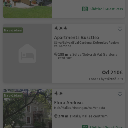
Südtirol Guest Pass
Na vyžádání
Apartments Rusctlea
Sëlva/Selva di Val Gardena, Dolomites Region
Val Gardena
188 m
z Sëlva/Selva di Val Gardena
centrum
Od 210€
1 noc / 1 byt Včetně DPH
Na vyžádání
Flora Andreas
Mals/Malles, Vinschgau/Val Venosta
278 m
z Mals/Malles centrum
Südtirol Guest Pass