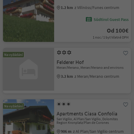
1.2 km
z Villnöss/Funes centrum
Südtirol Guest Pass
Od 100€
1 noc / 1 byt Včetně DPH
Na vyžádání
Felderer Hof
Meran/Merano, Meran/Merano and environs
3.2 km
z Meran/Merano centrum
Na vyžádání
Apartments Ciasa Confolia
San Vigilio, Al Plan/San Vigilio, Dolomites
Region Kronplatz/Plan de Corones
906 m
z Al Plan/San Vigilio centrum