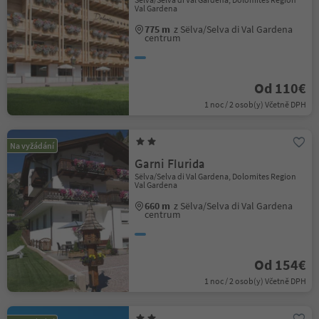
Val Gardena
775 m
z Sëlva/Selva di Val Gardena
centrum
Od 110€
1 noc / 2 osob(y) Včetně DPH
Na vyžádání
Garni Flurida
Sëlva/Selva di Val Gardena, Dolomites Region
Val Gardena
660 m
z Sëlva/Selva di Val Gardena
centrum
Od 154€
1 noc / 2 osob(y) Včetně DPH