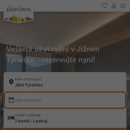
odk
oblíbené
uživatel
Veškeré ubytování v Jižním
Tyrolsku - rezervujte nyní!
Kam chcete jet?
Jižní Tyrolsko
Vybrat termín
Hosté a pokoje
2 hosté / 1 pokoj