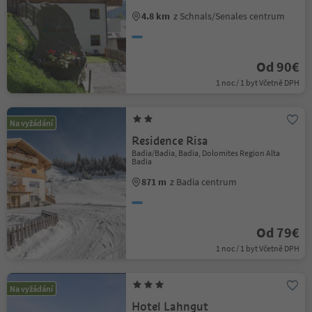
4.8 km
z Schnals/Senales centrum
Od 90€
1 noc / 1 byt Včetně DPH
Na vyžádání
Residence Risa
Badia/Badia, Badia, Dolomites Region Alta
Badia
871 m
z Badia centrum
Od 79€
1 noc / 1 byt Včetně DPH
Na vyžádání
Hotel Lahngut