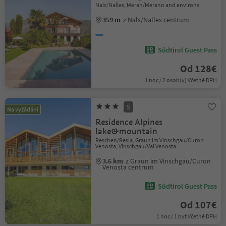
Nals/Nalles, Meran/Merano and environs
359 m
z Nals/Nalles centrum
Südtirol Guest Pass
Od 128€
1 noc / 2 osob(y) Včetně DPH
S
Na vyžádání
Residence Alpines
lake&mountain
Reschen/Resia, Graun im Vinschgau/Curon
Venosta, Vinschgau/Val Venosta
3.6 km
z Graun im Vinschgau/Curon
Venosta centrum
Südtirol Guest Pass
Od 107€
1 noc / 1 byt Včetně DPH