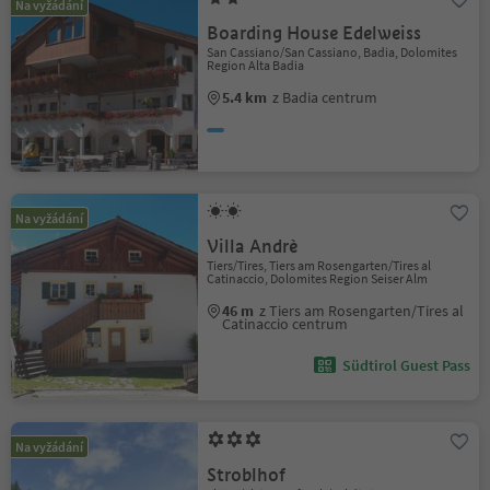
Na vyžádání
Boarding House Edelweiss
San Cassiano/San Cassiano, Badia, Dolomites
Region Alta Badia
5.4 km
z Badia centrum
Na vyžádání
Villa Andrè
Tiers/Tires, Tiers am Rosengarten/Tires al
Catinaccio, Dolomites Region Seiser Alm
46 m
z Tiers am Rosengarten/Tires al
Catinaccio centrum
Südtirol Guest Pass
Na vyžádání
Stroblhof