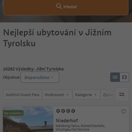
Hledat
Nejlepší ubytování v Jižním
Tyrolsku
10262
Výsledky
- Jižní Tyrolsko
Doporučeno
Objednat:
Südtirol Guest Pass
Hodnocení
Kategorie
Zpracovává
brak ak
Na vyžádání
Niederhof
Waldberg/Selva, Martell/Martello,
Vinschgau/Val Venosta