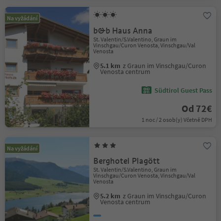
Na vyžádání
b&b Haus Anna
St. Valentin/S.Valentino, Graun im
Vinschgau/Curon Venosta, Vinschgau/Val
Venosta
5.1 km
z Graun im Vinschgau/Curon
Venosta centrum
Südtirol Guest Pass
Od 72€
1 noc / 2 osob(y) Včetně DPH
Na vyžádání
Berghotel Plagött
St. Valentin/S.Valentino, Graun im
Vinschgau/Curon Venosta, Vinschgau/Val
Venosta
5.2 km
z Graun im Vinschgau/Curon
Venosta centrum