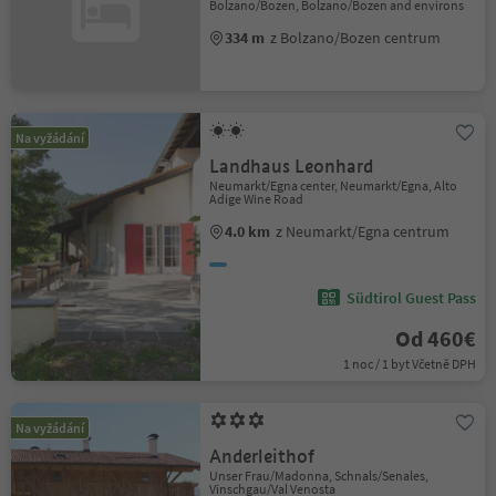
Bolzano/Bozen, Bolzano/Bozen and environs
334 m
z Bolzano/Bozen centrum
Na vyžádání
Landhaus Leonhard
Neumarkt/Egna center, Neumarkt/Egna, Alto
Adige Wine Road
4.0 km
z Neumarkt/Egna centrum
Südtirol Guest Pass
Od 460€
1 noc / 1 byt Včetně DPH
Na vyžádání
Anderleithof
Unser Frau/Madonna, Schnals/Senales,
Vinschgau/Val Venosta