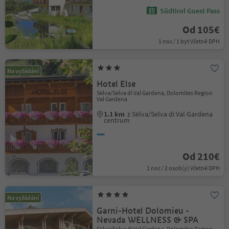
Südtirol Guest Pass
Od 105€
1 noc / 1 byt Včetně DPH
Na vyžádání
Hotel Else
Sëlva/Selva di Val Gardena, Dolomites Region
Val Gardena
1.1 km
z Sëlva/Selva di Val Gardena
centrum
Od 210€
1 noc / 2 osob(y) Včetně DPH
Na vyžádání
Garni-Hotel Dolomieu -
Nevada WELLNESS & SPA
Sëlva/Selva di Val Gardena, Dolomites Region