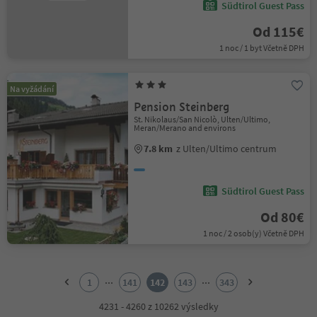
Südtirol Guest Pass
Od 115€
1 noc / 1 byt Včetně DPH
Na vyžádání
Pension Steinberg
St. Nikolaus/San Nicolò, Ulten/Ultimo,
Meran/Merano and environs
7.8 km
z Ulten/Ultimo centrum
Südtirol Guest Pass
Od 80€
1 noc / 2 osob(y) Včetně DPH
1
2
...
...
1
141
142
143
343
3
4
4231 - 4260 z 10262 výsledky