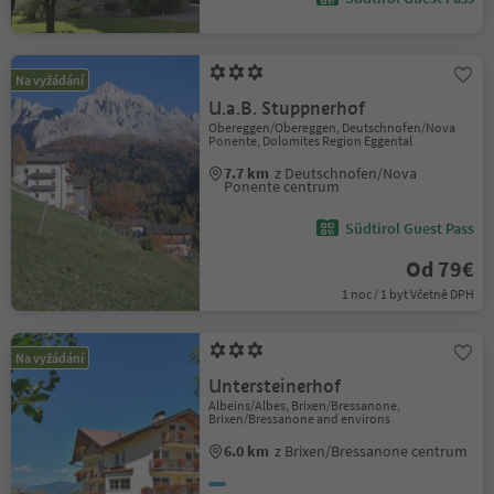
Na vyžádání
U.a.B. Stuppnerhof
Obereggen/Obereggen, Deutschnofen/Nova
Ponente, Dolomites Region Eggental
7.7 km
z Deutschnofen/Nova
Ponente centrum
Südtirol Guest Pass
Od 79€
1 noc / 1 byt Včetně DPH
Na vyžádání
Untersteinerhof
Albeins/Albes, Brixen/Bressanone,
Brixen/Bressanone and environs
6.0 km
z Brixen/Bressanone centrum