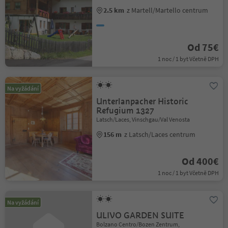
2.5 km
z Martell/Martello centrum
Od 75€
1 noc / 1 byt Včetně DPH
Na vyžádání
Unterlanpacher Historic
Refugium 1327
Latsch/Laces, Vinschgau/Val Venosta
156 m
z Latsch/Laces centrum
Od 400€
1 noc / 1 byt Včetně DPH
Na vyžádání
ULIVO GARDEN SUITE
Bolzano Centro/Bozen Zentrum,