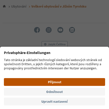
5
6
Ubytování
Veškeré ubytování v Jižním Tyrolsku
7
8
9
10
11
12
13
14
Jazyk: Čeština
15
16
17
FAQ
Kontaktujte nás
Tisk
MICE
18
Zásady ochrany osobních údajů
Podmínky a ujednání
Tiráž
19
Zásady používání souborů cookie
Filmová komise
O nás
20
21
Prohlášení o přístupnosti
South Tyrol B2B
22
23
24
© 2026 IDM Südtirol
25
26
27