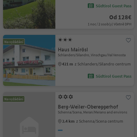
Südtirol Guest Pass
Od 128€
1 noc / 2 osob(y) Včetně DPH
Na vyžádání
Haus Mairösl
Schlanders/Silandro, Vinschgau/Val Venosta
421 m
z Schlanders/Silandro centrum
Südtirol Guest Pass
Na vyžádání
Berg-Weiler-Obereggerhof
Schenna/Scena, Meran/Merano and environs
2.4 km
z Schenna/Scena centrum