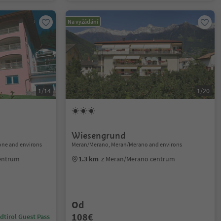
Na vyžádání
1/14
1/20
Wiesengrund
one and environs
Meran/Merano, Meran/Merano and environs
centrum
1.3 km
z Meran/Merano centrum
Od
108€
dtirol Guest Pass