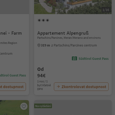
1/16
nei - Farm
Appartement Alpengruß
Partschins/Parcines, Meran/Merano and environs
lomites Region
319 m
z Partschins/Parcines centrum
o centrum
Südtirol Guest Pass
Od
94€
dtirol Guest Pass
1 noc / 1
byt Včetně
at dostupnost
Zkontrolovat dostupnost
DPH
Na vyžádání