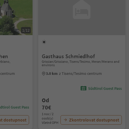
1/12
chen
Gasthaus Schmiedlhof
rbiano,
Grissian/Grissiano, Tisens/Tesimo, Meran/Merano and
environs
o centrum
3.0 km
z Tisens/Tesimo centrum
Südtirol Guest Pass
Od
70€
dtirol Guest Pass
1 noc / 2
osob(y)
at dostupnost
Zkontrolovat dostupnost
Včetně DPH