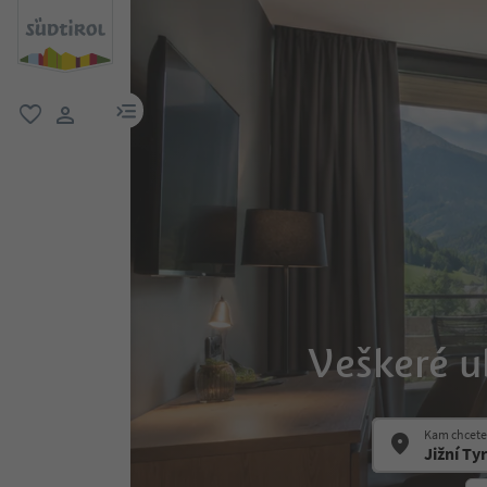
odkaz na menu
oblíbené
uživatelský odkaz
Veškeré u
Kam chcete 