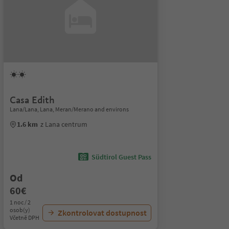
Casa Edith
Lana/Lana, Lana, Meran/Merano and environs
1.6 km
z Lana centrum
Südtirol Guest Pass
Od
60€
1 noc / 2
osob(y)
Zkontrolovat dostupnost
Včetně DPH