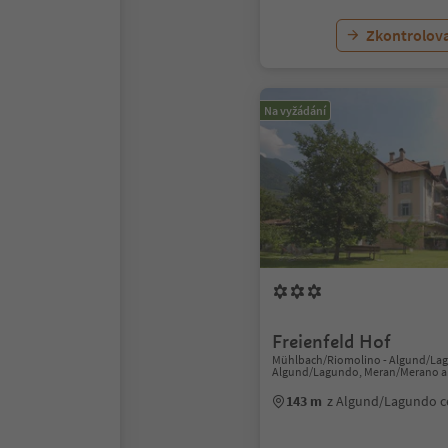
Zkontrolov
Na vyžádání
Freienfeld Hof
Mühlbach/Riomolino - Algund/La
Algund/Lagundo, Meran/Merano a
143 m
z Algund/Lagundo 