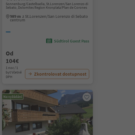
Sonnenburg/Castelbadia, St.Lorenzen/San Lorenzo di
Sebato, Dolomites Region Kronplatz/Plan de Corones
989 m
z St.Lorenzen/San Lorenzo di Sebato
centrum
Südtirol Guest Pass
Od
104€
1 noc / 1
byt Včetně
Zkontrolovat dostupnost
DPH
Na vyžádání