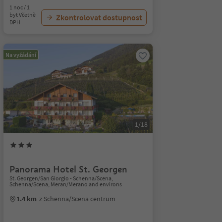
1 noc / 1
byt Včetně
Zkontrolovat dostupnost
DPH
Na vyžádání
1/18
Panorama Hotel St. Georgen
St. Georgen/San Giorgio - Schenna/Scena,
Schenna/Scena, Meran/Merano and environs
1.4 km
z Schenna/Scena centrum