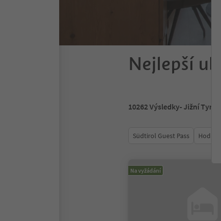
Nejlepší ub
10262
Výsledky
- Jižní Tyrol
Südtirol Guest Pass
Hodnoc
Na vyžádání