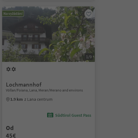
Na vyžádání
1/9
Lochmannhof
Völlan/Foiana, Lana, Meran/Merano and environs
1.9 km
z Lana centrum
Südtirol Guest Pass
Od
45€