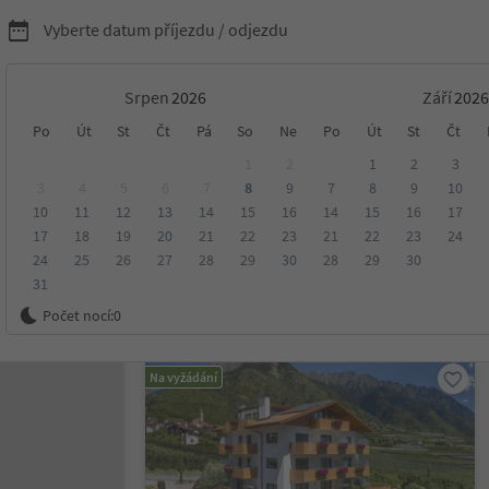
Vyberte datum příjezdu / odjezdu
Srpen
Září
ytování v Jižním Tyrolsku
Po
Út
St
Čt
Pá
So
Ne
Po
Út
St
Čt
1
2
1
2
3
3
4
5
6
7
8
9
7
8
9
10
10
11
12
13
14
15
16
14
15
16
17
sko
17
18
19
20
21
22
23
21
22
23
24
24
25
26
27
28
29
30
28
29
30
31
ení
Kategorie
Zpracovává
Udržitelné ubytování
Počet nocí:
0
Na vyžádání