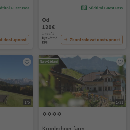
dtirol Guest Pass
Südtirol Guest Pass
Od
120€
1 noc / 1
byt Včetně
at dostupnost
Zkontrolovat dostupnost
DPH
Na vyžádání
1/5
1/31
Kronlechner farm