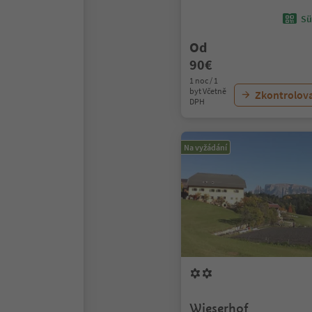
Sü
Od
90€
1 noc / 1
byt Včetně
Zkontrolov
DPH
Na vyžádání
Wieserhof