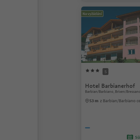
Na vyžádání
S
Hotel Barbianerhof
Barbian/Barbiano, Brixen/Bressan
53 m
z Barbian/Barbiano 
Sü