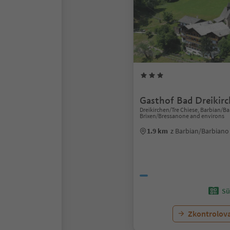
Gasthof Bad Dreikir
Dreikirchen/Tre Chiese, Barbian/Ba
Brixen/Bressanone and environs
1.9 km
z Barbian/Barbian
Sü
Zkontrolov