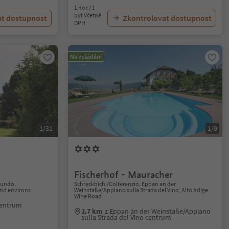
1 noc / 1
byt Včetně
at dostupnost
Zkontrolovat dostupnost
DPH
Na vyžádání
1/31
1/9
Fischerhof - Mauracher
gundo,
Schreckbichl/Colterenzio, Eppan an der
nd environs
Weinstaße/Appiano sulla Strada del Vino, Alto Adige
Wine Road
centrum
2.7 km
z Eppan an der Weinstaße/Appiano
sulla Strada del Vino centrum