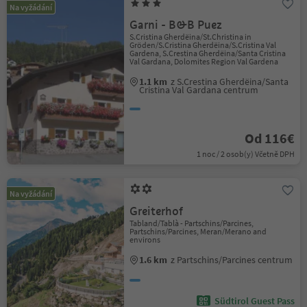
Na vyžádání
Garni - B&B Puez
S.Cristina Gherdëina/St.Christina in
Gröden/S.Cristina Gherdëina/S.Cristina Val
Gardena, S.Crestina Gherdëina/Santa Cristina
Val Gardana, Dolomites Region Val Gardena
1.1 km
z S.Crestina Gherdëina/Santa
Cristina Val Gardana centrum
Od 116€
1 noc / 2 osob(y) Včetně DPH
Na vyžádání
Greiterhof
Tabland/Tablà - Partschins/Parcines,
Partschins/Parcines, Meran/Merano and
environs
1.6 km
z Partschins/Parcines centrum
Südtirol Guest Pass