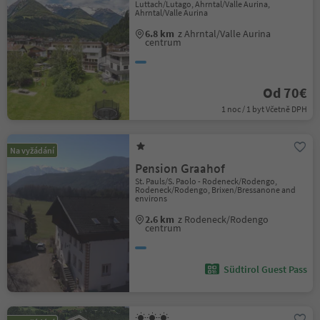
Luttach/Lutago, Ahrntal/Valle Aurina,
Ahrntal/Valle Aurina
6.8 km
z Ahrntal/Valle Aurina
centrum
Od 70€
1 noc / 1 byt Včetně DPH
Na vyžádání
Pension Graahof
St. Pauls/S. Paolo - Rodeneck/Rodengo,
Rodeneck/Rodengo, Brixen/Bressanone and
environs
2.6 km
z Rodeneck/Rodengo
centrum
Südtirol Guest Pass