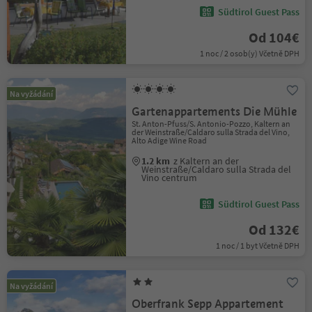
Südtirol Guest Pass
Od 104€
1 noc / 2 osob(y) Včetně DPH
Na vyžádání
Gartenappartements Die Mühle
St. Anton-Pfuss/S. Antonio-Pozzo, Kaltern an
der Weinstraße/Caldaro sulla Strada del Vino,
Alto Adige Wine Road
1.2 km
z Kaltern an der
Weinstraße/Caldaro sulla Strada del
Vino centrum
Südtirol Guest Pass
Od 132€
1 noc / 1 byt Včetně DPH
Na vyžádání
Oberfrank Sepp Appartement