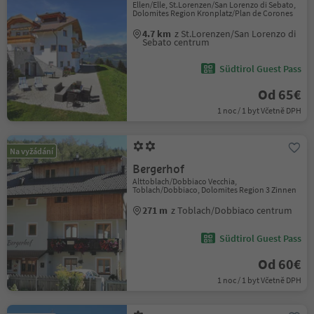
Ellen/Elle, St.Lorenzen/San Lorenzo di Sebato,
Dolomites Region Kronplatz/Plan de Corones
4.7 km
z St.Lorenzen/San Lorenzo di
Sebato centrum
Südtirol Guest Pass
Od 65€
1 noc / 1 byt Včetně DPH
Na vyžádání
Bergerhof
Alttoblach/Dobbiaco Vecchia,
Toblach/Dobbiaco, Dolomites Region 3 Zinnen
271 m
z Toblach/Dobbiaco centrum
Südtirol Guest Pass
Od 60€
1 noc / 1 byt Včetně DPH