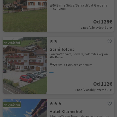
543 m
z Sëlva/Selva di Val Gardena
centrum
Od 128€
1 noc / 1 byt Včetně DPH
Na vyžádání
Garni Tofana
Corvara/Corvara, Corvara, Dolomites Region
Alta Badia
599 m
z Corvara centrum
Od 112€
1 noc / 2 osob(y) Včetně DPH
Na vyžádání
Hotel Klarnerhof
Schenna/Scena, Meran/Merano and environs