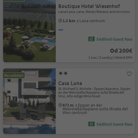
Boutique Hotel Wiesenhof
Lana/Lana, Lana, Meran/Merano and environs
1.5 km
z Lana centrum
Südtirol Guest Pass
Od 200€
1 noc / 2 osob(y) Včetně DPH
Na vyžádání
Casa Luna
St. Michael/S. Michele - Eppan/Appiano, Eppan
an der Weinstaße/Appiano sulla Strada del
Vino, Alto Adige Wine Road
872 m
z Eppan an der
Weinstaße/Appiano sulla Strada del
Vino centrum
Südtirol Guest Pass