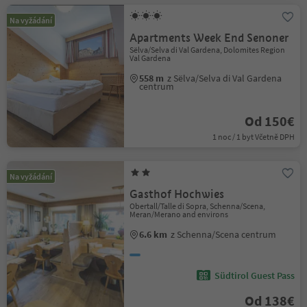
Na vyžádání
Apartments Week End Senoner
Sëlva/Selva di Val Gardena, Dolomites Region
Val Gardena
558 m
z Sëlva/Selva di Val Gardena
centrum
Od 150€
1 noc / 1 byt Včetně DPH
Na vyžádání
Gasthof Hochwies
Obertall/Talle di Sopra, Schenna/Scena,
Meran/Merano and environs
6.6 km
z Schenna/Scena centrum
Südtirol Guest Pass
Od 138€