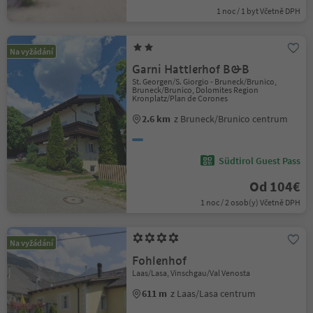
1 noc / 1 byt Včetně DPH
Na vyžádání
Garni Hattlerhof B&B
St. Georgen/S. Giorgio - Bruneck/Brunico,
Bruneck/Brunico, Dolomites Region
Kronplatz/Plan de Corones
2.6 km
z Bruneck/Brunico centrum
Südtirol Guest Pass
Od 104€
1 noc / 2 osob(y) Včetně DPH
Na vyžádání
Fohlenhof
Laas/Lasa, Vinschgau/Val Venosta
611 m
z Laas/Lasa centrum