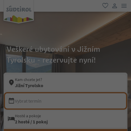
odk
oblíbené
uživatel
Veškeré ubytování v Jižním
Tyrolsku - rezervujte nyní!
Kam chcete jet?
Jižní Tyrolsko
Vybrat termín
Hosté a pokoje
2 hosté / 1 pokoj