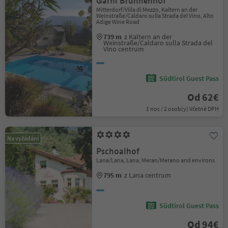
Garni Brunnenhof
Mitterdorf/Villa di Mezzo, Kaltern an der
Weinstraße/Caldaro sulla Strada del Vino, Alto
Adige Wine Road
739 m
z Kaltern an der
Weinstraße/Caldaro sulla Strada del
Vino centrum
Südtirol Guest Pass
Od 62€
1 noc / 2 osob(y) Včetně DPH
Na vyžádání
Pschoalhof
Lana/Lana, Lana, Meran/Merano and environs
795 m
z Lana centrum
Südtirol Guest Pass
Od 94€