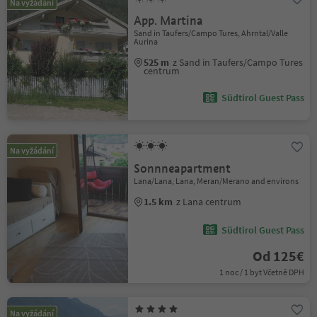
Na vyžádání
App. Martina
Sand in Taufers/Campo Tures, Ahrntal/Valle
Aurina
525 m
z Sand in Taufers/Campo Tures
centrum
Südtirol Guest Pass
Na vyžádání
Sonnneapartment
Lana/Lana, Lana, Meran/Merano and environs
1.5 km
z Lana centrum
Südtirol Guest Pass
Od 125€
1 noc / 1 byt Včetně DPH
Na vyžádání