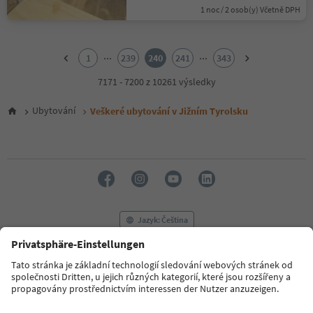
1 noc / 2 osob(y) Včetně DPH
1
2
...
...
1
239
240
241
343
3
4
7171 - 7200 z 10261 výsledky
5
6
Ubytování
Veškeré ubytování v Jižním Tyrolsku
7
8
9
10
11
12
13
14
Jazyk: Čeština
15
16
17
FAQ
Kontaktujte nás
Tisk
MICE
18
Zásady ochrany osobních údajů
Podmínky a ujednání
Tiráž
19
20
Zásady používání souborů cookie
Filmová komise
O nás