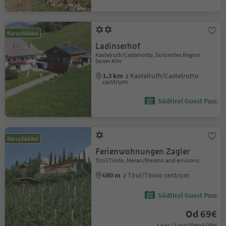
Na vyžádání
Ladinserhof
Kastelruth/Castelrotto, Dolomites Region
Seiser Alm
1.3 km
z Kastelruth/Castelrotto
centrum
Südtirol Guest Pass
Na vyžádání
Ferienwohnungen Zagler
Tirol/Tirolo, Meran/Merano and environs
680 m
z Tirol/Tirolo centrum
Südtirol Guest Pass
Od 69€
1 noc / 1 byt Včetně DPH