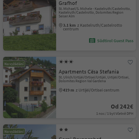
Grafhof
St. Michael/S. Michele - Kastelruth/Castelrotto,
Kastelruth/Castelrotto, Dolomites Region
Seiser Alm
3.1 km
z Kastelruth/Castelrotto
centrum
Südtirol Guest Pass
Na vyžádání
Apartments Cësa Stefania
St. Ulrich/Urtijëi/Ortisei/Urtijëi, Urtijëi/Ortisei,
Dolomites Region Val Gardena
419 m
z Urtijëi/Ortisei centrum
Od 242€
1 noc / 1 byt Včetně DPH
Na vyžádání