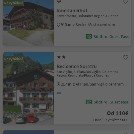
Na vyžádání
Innerlanerhof
Sexten/Sesto, Dolomites Region 3 Zinnen
913 m
z Sexten/Sesto centrum
Südtirol Guest Pass
Na vyžádání
Residence Soratrù
San Vigilio, Al Plan/San Vigilio, Dolomites
Region Kronplatz/Plan de Corones
217 m
z Al Plan/San Vigilio centrum
Südtirol Guest Pass
Od 110€
1 noc / 1 byt Včetně DPH