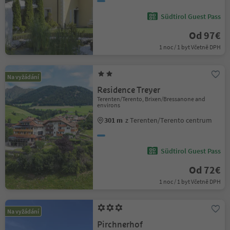
Südtirol Guest Pass
Od 97€
1 noc / 1 byt Včetně DPH
Na vyžádání
Residence Treyer
Terenten/Terento, Brixen/Bressanone and
environs
301 m
z Terenten/Terento centrum
Südtirol Guest Pass
Od 72€
1 noc / 1 byt Včetně DPH
Na vyžádání
Pirchnerhof