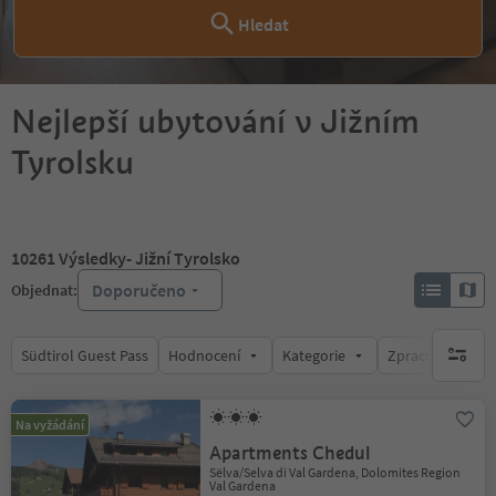
Hledat
Nejlepší ubytování v Jižním
Tyrolsku
10261
Výsledky
- Jižní Tyrolsko
Doporučeno
Objednat:
Südtirol Guest Pass
Hodnocení
Kategorie
Zpracovává
brak ak
Na vyžádání
Apartments Chedul
Sëlva/Selva di Val Gardena, Dolomites Region
Val Gardena