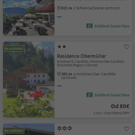
821 m
z Schenna/Scena centrum
Südtirol Guest Pass
Na vyžádání
Residence Obermüller
Innichen/S. Candido, Innichen/San Candido,
Dolomites Region 3 Zinnen
383 m
z Innichen/San Candido
centrum
Südtirol Guest Pass
Od 80€
1 noc / 1 byt Včetně DPH
Na vyžádání