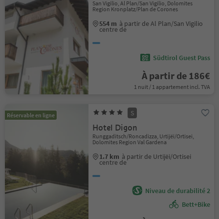
San Vigilio, Al Plan/San Vigilio, Dolomites
Region Kronplatz/Plan de Corones
554 m
à partir de Al Plan/San Vigilio
centre de
Südtirol Guest Pass
À partir de 186€
1 nuit / 1 appartement incl. TVA
S
Réservable en ligne
Hotel Digon
Runggaditsch/Roncadizza, Urtijëi/Ortisei,
Dolomites Region Val Gardena
1.7 km
à partir de Urtijëi/Ortisei
centre de
Niveau de durabilité 2
Bett+Bike