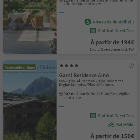
223 m
à partir de Völs am Schlern/Fiè
allo Sciliar centre de
Niveau de durabilité 3
Südtirol Guest Pass
À partir de 194€
1 nuit / 2 personnes incl. TVA
Réservable en ligne
Garni Residence Alnö
San Vigilio, Al Plan/San Vigilio, Dolomites
Region Kronplatz/Plan de Corones
302 m
à partir de Al Plan/San Vigilio
centre de
Südtirol Guest Pass
Bett+Bike
À partir de 150€