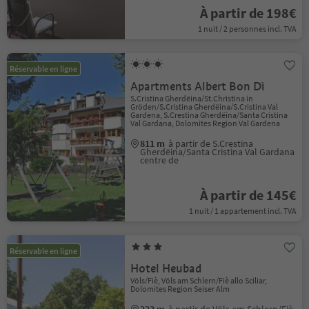
À partir de 198€
1 nuit / 2 personnes incl. TVA
Réservable en ligne
Apartments Albert Bon Dì
S.Cristina Gherdëina/St.Christina in
Gröden/S.Cristina Gherdëina/S.Cristina Val
Gardena, S.Crestina Gherdëina/Santa Cristina
Val Gardana, Dolomites Region Val Gardena
811 m
à partir de S.Crestina
Gherdëina/Santa Cristina Val Gardana
centre de
À partir de 145€
1 nuit / 1 appartement incl. TVA
Réservable en ligne
Hotel Heubad
Völs/Fiè, Völs am Schlern/Fiè allo Sciliar,
Dolomites Region Seiser Alm