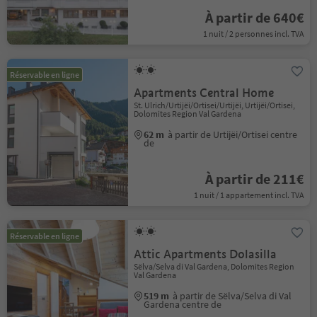
À partir de 640€
1 nuit / 2 personnes incl. TVA
Réservable en ligne
Apartments Central Home
St. Ulrich/Urtijëi/Ortisei/Urtijëi, Urtijëi/Ortisei,
Dolomites Region Val Gardena
62 m
à partir de Urtijëi/Ortisei centre
de
À partir de 211€
1 nuit / 1 appartement incl. TVA
Réservable en ligne
Attic Apartments Dolasilla
Sëlva/Selva di Val Gardena, Dolomites Region
Val Gardena
519 m
à partir de Sëlva/Selva di Val
Gardena centre de