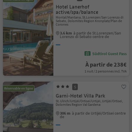
Hotel Lanerhof
active/spa/balance
Montal/Mantana, St.Lorenzen/San Lorenzo di
Sebato, Dolomites Region Kronplatz/Plan de
Corones
3.6 km
à partir de St.Lorenzen/San
Lorenzo di Sebato centre de
Südtirol Guest Pass
À partir de 238€
1 nuit / 2 personnes incl. TVA
S
Réservable en ligne
Garni-Hotel Villa Park
St. Ulrich/Urtijëi/Ortisei/Urtijëi, Urtijëi/Ortisei,
Dolomites Region Val Gardena
306 m
à partir de Urtijëi/Ortisei centre
de