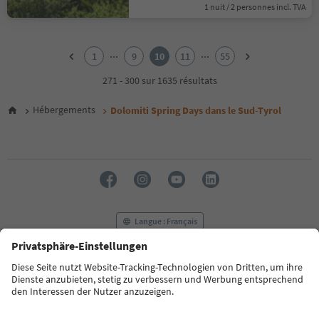
1 nuit / 2 personnes incl. TVA
1
2
...
...
1
9
10
11
55
3
4
271 - 300 sur 1635 résultats
5
6
Hébergements
Dolomiti Spring Days dans le Sud-Tyrol
7
8
9
10
11
12
13
14
Langue : Français
15
16
17
FAQ
Contactez-nous
Presse
MICE
18
Politique de confidentialité
Conditions générales
Empreinte
19
20
Politique relative aux cookies
Commission film