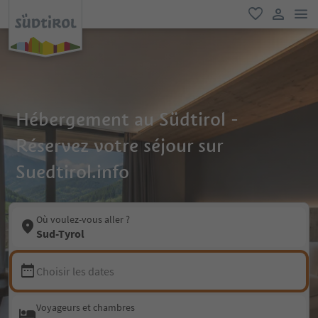
lie
favori
lien util
Hébergement au Südtirol -
Réservez votre séjour sur
Suedtirol.info
Où voulez-vous aller ?
Sud-Tyrol
Choisir les dates
Voyageurs et chambres