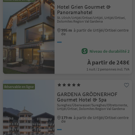
Hotel Grien Gourmet &
Panoramahotel
St. Ulrich/Urtijëi/Ortisei/Urtijëi, Urtijëi/Ortisei,
Dolomites Region Val Gardena
995 m
à partir de Urtijëi/Ortisei centre
de
Niveau de durabilité 2
À partir de 248€
1 nuit / 2 personnes incl. TVA
Réservable en ligne
GARDENA GRÖDNERHOF
Gourmet Hotel & Spa
Sureghes/Überwasser/Sureghes/Oltretorrente,
Urtijëi/Ortisei, Dolomites Region Val Gardena
179 m
à partir de Urtijëi/Ortisei centre
de