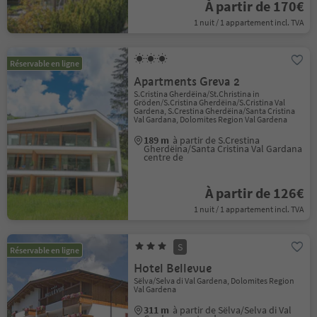
À partir de 170€
1 nuit / 1 appartement incl. TVA
Réservable en ligne
Apartments Greva 2
S.Cristina Gherdëina/St.Christina in
Gröden/S.Cristina Gherdëina/S.Cristina Val
Gardena, S.Crestina Gherdëina/Santa Cristina
Val Gardana, Dolomites Region Val Gardena
189 m
à partir de S.Crestina
Gherdëina/Santa Cristina Val Gardana
centre de
À partir de 126€
1 nuit / 1 appartement incl. TVA
S
Réservable en ligne
Hotel Bellevue
Sëlva/Selva di Val Gardena, Dolomites Region
Val Gardena
311 m
à partir de Sëlva/Selva di Val