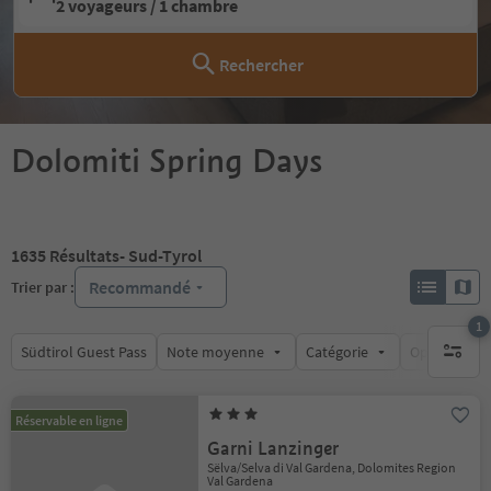
2 voyageurs / 1 chambre
Rechercher
Dolomiti Spring Days
1635
Résultats
- Sud-Tyrol
Recommandé
Trier par :
1
Südtirol Guest Pass
Note moyenne
Catégorie
Options de l
1 filtre 
Réservable en ligne
Garni Lanzinger
Sëlva/Selva di Val Gardena, Dolomites Region
Val Gardena