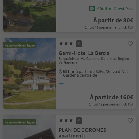
Südtirol Guest Pass
À partir de 80€
1 nuit / 1 appartement incl. TVA
S
Réservable en ligne
Garni-Hotel La Bercia
Sëlva/Selva di Val Gardena, Dolomites Region
Val Gardena
591 m
à partir de Sëlva/Selva di Val
Gardena centre de
À partir de 160€
1 nuit / 2 personnes incl. TVA
S
Réservable en ligne
PLAN DE CORONES
apartments