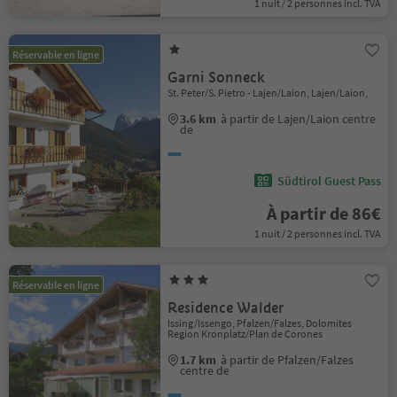
1 nuit / 2 personnes incl. TVA
Réservable en ligne
Garni Sonneck
St. Peter/S. Pietro - Lajen/Laion, Lajen/Laion,
3.6 km
à partir de Lajen/Laion centre
de
Südtirol Guest Pass
À partir de 86€
1 nuit / 2 personnes incl. TVA
Réservable en ligne
Residence Walder
Issing/Issengo, Pfalzen/Falzes, Dolomites
Region Kronplatz/Plan de Corones
1.7 km
à partir de Pfalzen/Falzes
centre de