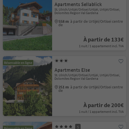
Apartments Sellablick
St. Ulrich/Urtijëi/Ortisei/Urtijëi, Urtijëi/Ortisei,
Dolomites Region Val Gardena
558 m
à partir de Urtijëi/Ortisei centre
de
À partir de 133€
1 nuit / 1 appartement incl. TVA
Réservable en ligne
Apartments Else
St. Ulrich/Urtijëi/Ortisei/Urtijëi, Urtijëi/Ortisei,
Dolomites Region Val Gardena
251 m
à partir de Urtijëi/Ortisei centre
de
À partir de 200€
1 nuit / 1 appartement incl. TVA
S
Réservable en ligne