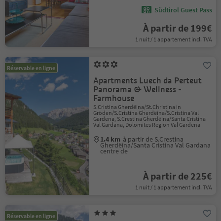
Südtirol Guest Pass
À partir de 199€
1 nuit / 1 appartement incl. TVA
Réservable en ligne
Apartments Luech da Perteut
Panorama & Wellness -
Farmhouse
S.Cristina Gherdëina/St.Christina in
Gröden/S.Cristina Gherdëina/S.Cristina Val
Gardena, S.Crestina Gherdëina/Santa Cristina
Val Gardana, Dolomites Region Val Gardena
1.4 km
à partir de S.Crestina
Gherdëina/Santa Cristina Val Gardana
centre de
À partir de 225€
1 nuit / 1 appartement incl. TVA
Réservable en ligne