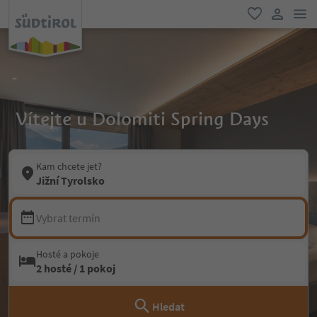
odk
oblíbené
uživatel
Vítejte u Dolomiti Spring Days
Kam chcete jet?
Jižní Tyrolsko
Vybrat termín
Hosté a pokoje
2 hosté / 1 pokoj
Hledat