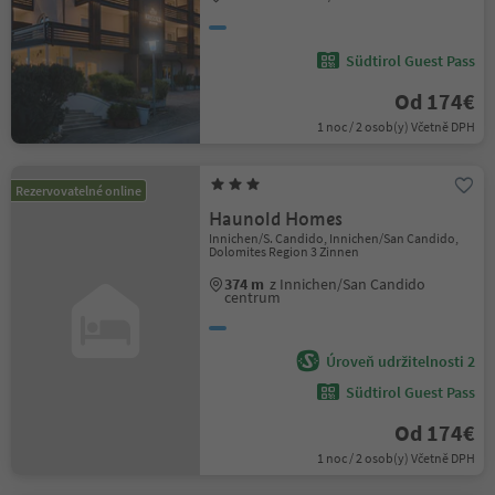
Südtirol Guest Pass
Od 174€
1 noc / 2 osob(y) Včetně DPH
Rezervovatelné online
Haunold Homes
Innichen/S. Candido, Innichen/San Candido,
Dolomites Region 3 Zinnen
374 m
z Innichen/San Candido
centrum
Úroveň udržitelnosti 2
Südtirol Guest Pass
Od 174€
1 noc / 2 osob(y) Včetně DPH