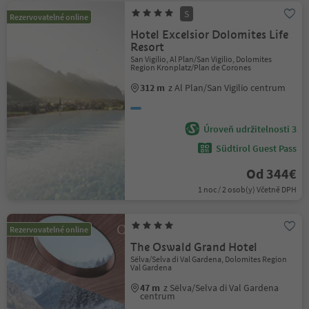
S
Rezervovatelné online
Hotel Excelsior Dolomites Life
Resort
San Vigilio, Al Plan/San Vigilio, Dolomites
Region Kronplatz/Plan de Corones
312 m
z Al Plan/San Vigilio centrum
Úroveň udržitelnosti 3
Südtirol Guest Pass
Od 344€
1 noc / 2 osob(y) Včetně DPH
Rezervovatelné online
The Oswald Grand Hotel
Sëlva/Selva di Val Gardena, Dolomites Region
Val Gardena
47 m
z Sëlva/Selva di Val Gardena
centrum