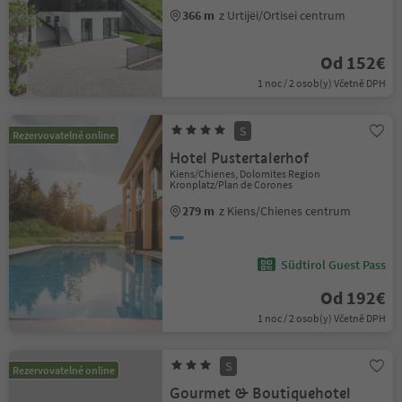
366 m
z Urtijëi/Ortisei centrum
Od 152€
1 noc / 2 osob(y) Včetně DPH
S
Rezervovatelné online
Hotel Pustertalerhof
Kiens/Chienes, Dolomites Region
Kronplatz/Plan de Corones
279 m
z Kiens/Chienes centrum
Südtirol Guest Pass
Od 192€
1 noc / 2 osob(y) Včetně DPH
S
Rezervovatelné online
Gourmet & Boutiquehotel