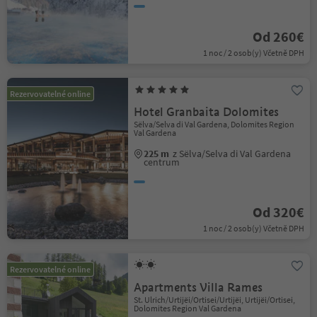
Od 260€
1 noc / 2 osob(y) Včetně DPH
Rezervovatelné online
Hotel Granbaita Dolomites
Sëlva/Selva di Val Gardena, Dolomites Region
Val Gardena
225 m
z Sëlva/Selva di Val Gardena
centrum
Od 320€
1 noc / 2 osob(y) Včetně DPH
Rezervovatelné online
Apartments Villa Rames
St. Ulrich/Urtijëi/Ortisei/Urtijëi, Urtijëi/Ortisei,
Dolomites Region Val Gardena