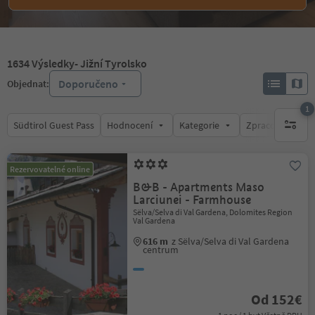
1634
Výsledky
- Jižní Tyrolsko
Doporučeno
Objednat:
1
Südtirol Guest Pass
Hodnocení
Kategorie
Zpracovává
1 aktywn
Rezervovatelné online
B&B - Apartments Maso
Larciunei - Farmhouse
Sëlva/Selva di Val Gardena, Dolomites Region
Val Gardena
616 m
z Sëlva/Selva di Val Gardena
centrum
Od 152€