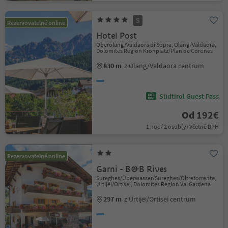
S
Rezervovatelné online
Hotel Post
Oberolang/Valdaora di Sopra, Olang/Valdaora,
Dolomites Region Kronplatz/Plan de Corones
830 m
z Olang/Valdaora centrum
Südtirol Guest Pass
Od 192€
1 noc / 2 osob(y) Včetně DPH
Rezervovatelné online
Garni - B&B Rives
Sureghes/Überwasser/Sureghes/Oltretorrente,
Urtijëi/Ortisei, Dolomites Region Val Gardena
297 m
z Urtijëi/Ortisei centrum