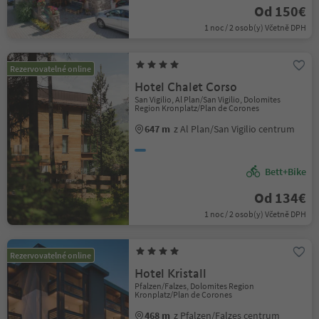
Od 150€
1 noc / 2 osob(y) Včetně DPH
Rezervovatelné online
Hotel Chalet Corso
San Vigilio, Al Plan/San Vigilio, Dolomites
Region Kronplatz/Plan de Corones
647 m
z Al Plan/San Vigilio centrum
Bett+Bike
Od 134€
1 noc / 2 osob(y) Včetně DPH
Rezervovatelné online
Hotel Kristall
Pfalzen/Falzes, Dolomites Region
Kronplatz/Plan de Corones
468 m
z Pfalzen/Falzes centrum