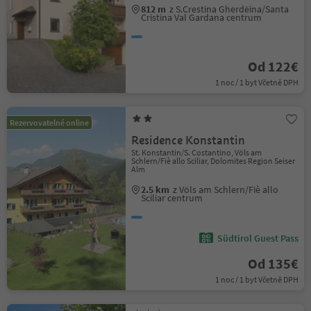
812 m
z S.Crestina Gherdëina/Santa
Cristina Val Gardana centrum
Od 122€
1 noc / 1 byt Včetně DPH
Rezervovatelné online
Residence Konstantin
St. Konstantin/S. Costantino, Völs am
Schlern/Fiè allo Sciliar, Dolomites Region Seiser
Alm
2.5 km
z Völs am Schlern/Fiè allo
Sciliar centrum
Südtirol Guest Pass
Od 135€
1 noc / 1 byt Včetně DPH