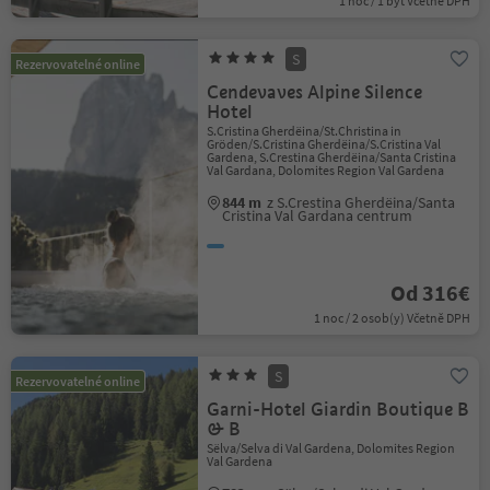
1 noc / 1 byt Včetně DPH
S
Rezervovatelné online
Cendevaves Alpine Silence
Hotel
S.Cristina Gherdëina/St.Christina in
Gröden/S.Cristina Gherdëina/S.Cristina Val
Gardena, S.Crestina Gherdëina/Santa Cristina
Val Gardana, Dolomites Region Val Gardena
844 m
z S.Crestina Gherdëina/Santa
Cristina Val Gardana centrum
Od 316€
1 noc / 2 osob(y) Včetně DPH
S
Rezervovatelné online
Garni-Hotel Giardin Boutique B
& B
Sëlva/Selva di Val Gardena, Dolomites Region
Val Gardena