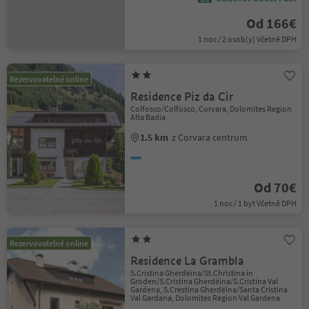
Od 166€
1 noc / 2 osob(y) Včetně DPH
Rezervovatelné online
Residence Piz da Cir
Colfosco/Colfosco, Corvara, Dolomites Region
Alta Badia
1.5 km
z Corvara centrum
Od 70€
1 noc / 1 byt Včetně DPH
Rezervovatelné online
Residence La Grambla
S.Cristina Gherdëina/St.Christina in
Gröden/S.Cristina Gherdëina/S.Cristina Val
Gardena, S.Crestina Gherdëina/Santa Cristina
Val Gardana, Dolomites Region Val Gardena