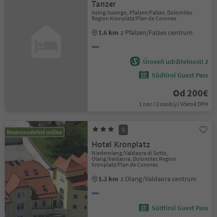
Tanzer
Issing/Issengo, Pfalzen/Falzes, Dolomites
Region Kronplatz/Plan de Corones
1.6 km
z Pfalzen/Falzes centrum
Úroveň udržitelnosti 2
Südtirol Guest Pass
Od 200€
1 noc / 2 osob(y) Včetně DPH
S
Rezervovatelné online
Hotel Kronplatz
Niederolang/Valdaora di Sotto,
Olang/Valdaora, Dolomites Region
Kronplatz/Plan de Corones
1.2 km
z Olang/Valdaora centrum
Südtirol Guest Pass