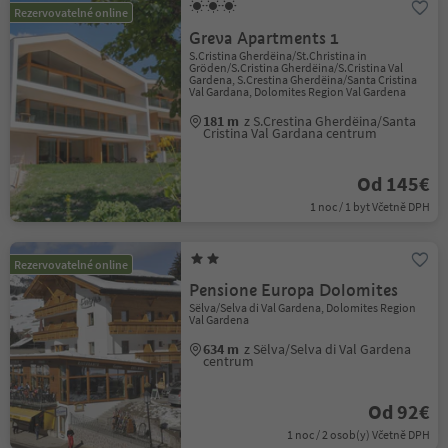
Rezervovatelné online
Greva Apartments 1
S.Cristina Gherdëina/St.Christina in
Gröden/S.Cristina Gherdëina/S.Cristina Val
Gardena, S.Crestina Gherdëina/Santa Cristina
Val Gardana, Dolomites Region Val Gardena
181 m
z S.Crestina Gherdëina/Santa
Cristina Val Gardana centrum
Od 145€
1 noc / 1 byt Včetně DPH
Rezervovatelné online
Pensione Europa Dolomites
Sëlva/Selva di Val Gardena, Dolomites Region
Val Gardena
634 m
z Sëlva/Selva di Val Gardena
centrum
Od 92€
1 noc / 2 osob(y) Včetně DPH