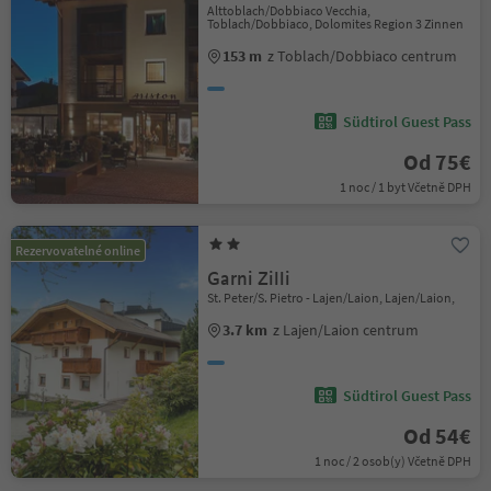
Alttoblach/Dobbiaco Vecchia,
Toblach/Dobbiaco, Dolomites Region 3 Zinnen
153 m
z Toblach/Dobbiaco centrum
Südtirol Guest Pass
Od 75€
1 noc / 1 byt Včetně DPH
Rezervovatelné online
Garni Zilli
St. Peter/S. Pietro - Lajen/Laion, Lajen/Laion,
3.7 km
z Lajen/Laion centrum
Südtirol Guest Pass
Od 54€
1 noc / 2 osob(y) Včetně DPH