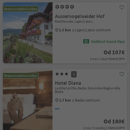
Rezervovatelné online
Ausservogelweider Hof
Ried/Novale, Lajen/Laion,
1.5 km
z Lajen/Laion centrum
Südtirol Guest Pass
Od 107€
1 noc / 1 byt Včetně DPH
S
Rezervovatelné online
Hotel Diana
La Villa/La Villa, Badia, Dolomites Region Alta
Badia
2.7 km
z Badia centrum
Od 180€
1 noc / 2 osob(y) Včetně DPH