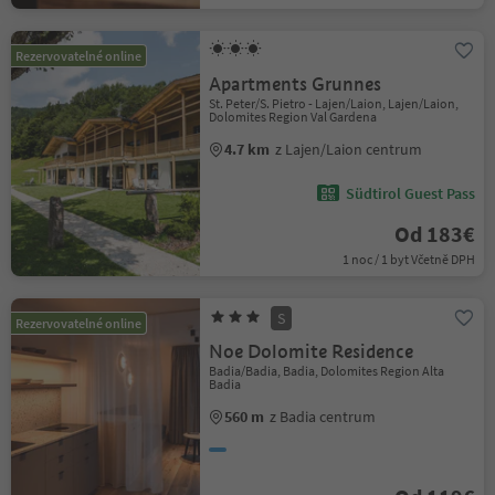
Rezervovatelné online
Apartments Grunnes
St. Peter/S. Pietro - Lajen/Laion, Lajen/Laion,
Dolomites Region Val Gardena
4.7 km
z Lajen/Laion centrum
Südtirol Guest Pass
Od 183€
1 noc / 1 byt Včetně DPH
S
Rezervovatelné online
Noe Dolomite Residence
Badia/Badia, Badia, Dolomites Region Alta
Badia
560 m
z Badia centrum