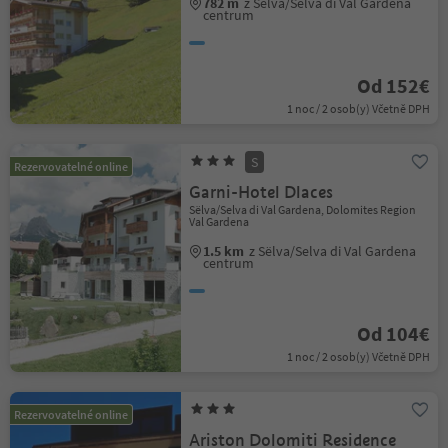
782 m
z Sëlva/Selva di Val Gardena
centrum
Od 152€
1 noc / 2 osob(y) Včetně DPH
S
Rezervovatelné online
Garni-Hotel Dlaces
Sëlva/Selva di Val Gardena, Dolomites Region
Val Gardena
1.5 km
z Sëlva/Selva di Val Gardena
centrum
Od 104€
1 noc / 2 osob(y) Včetně DPH
Rezervovatelné online
Ariston Dolomiti Residence