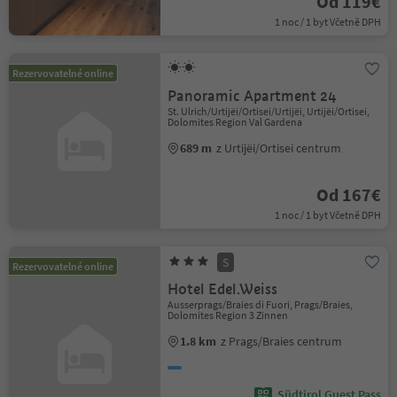
Od 119€
1 noc / 1 byt Včetně DPH
Rezervovatelné online
Panoramic Apartment 24
St. Ulrich/Urtijëi/Ortisei/Urtijëi, Urtijëi/Ortisei,
Dolomites Region Val Gardena
689 m
z Urtijëi/Ortisei centrum
Od 167€
1 noc / 1 byt Včetně DPH
S
Rezervovatelné online
Hotel Edel.Weiss
Ausserprags/Braies di Fuori, Prags/Braies,
Dolomites Region 3 Zinnen
1.8 km
z Prags/Braies centrum
Südtirol Guest Pass