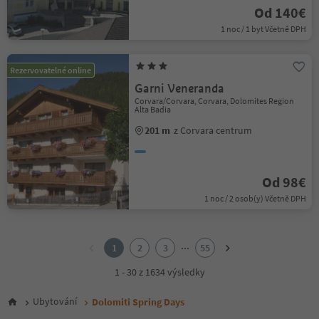
Od 140€
1 noc / 1 byt Včetně DPH
Rezervovatelné online
Garni Veneranda
Corvara/Corvara, Corvara, Dolomites Region
Alta Badia
201 m
z Corvara centrum
Od 98€
1 noc / 2 osob(y) Včetně DPH
1
2
...
1
2
3
55
3
4
1 - 30 z 1634 výsledky
5
6
Ubytování
Dolomiti Spring Days
7