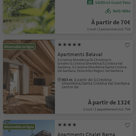
Südtirol Guest Pass
Bett+Bike
À partir de 70€
1 nuit / 2 personnes incl. TVA
Réservable en ligne
Apartments Belaval
S.Cristina Gherdëina/St.Christina in
Gröden/S.Cristina Gherdëina/S.Cristina Val
Gardena, S.Crestina Gherdëina/Santa Cristina
Val Gardana, Dolomites Region Val Gardena
803 m
à partir de S.Crestina
Gherdëina/Santa Cristina Val Gardana
centre de
À partir de 132€
1 nuit / 1 appartement incl. TVA
Réservable en ligne
Apartments Chalet Berna