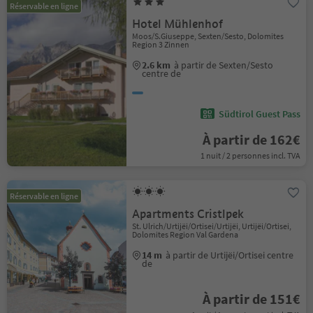
Réservable en ligne
Hotel Mühlenhof
Moos/S.Giuseppe, Sexten/Sesto, Dolomites
Region 3 Zinnen
2.6 km
à partir de Sexten/Sesto
centre de
Südtirol Guest Pass
À partir de 162€
1 nuit / 2 personnes incl. TVA
Réservable en ligne
Apartments Cristlpek
St. Ulrich/Urtijëi/Ortisei/Urtijëi, Urtijëi/Ortisei,
Dolomites Region Val Gardena
14 m
à partir de Urtijëi/Ortisei centre
de
À partir de 151€