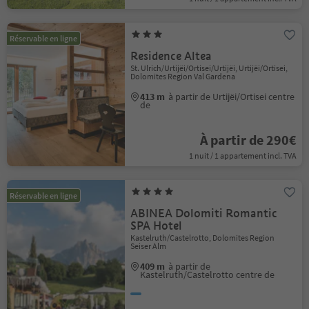
Réservable en ligne
Residence Altea
St. Ulrich/Urtijëi/Ortisei/Urtijëi, Urtijëi/Ortisei,
Dolomites Region Val Gardena
413 m
à partir de Urtijëi/Ortisei centre
de
À partir de 290€
1 nuit / 1 appartement incl. TVA
Réservable en ligne
ABINEA Dolomiti Romantic
SPA Hotel
Kastelruth/Castelrotto, Dolomites Region
Seiser Alm
409 m
à partir de
Kastelruth/Castelrotto centre de