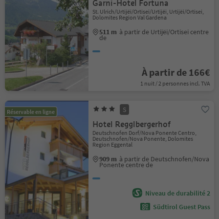
Garni-Hotel Fortuna
St. Ulrich/Urtijëi/Ortisei/Urtijëi, Urtijëi/Ortisei,
Dolomites Region Val Gardena
511 m
à partir de Urtijëi/Ortisei centre
de
À partir de 166€
1 nuit / 2 personnes incl. TVA
S
Réservable en ligne
Hotel Regglbergerhof
Deutschnofen Dorf/Nova Ponente Centro,
Deutschnofen/Nova Ponente, Dolomites
Region Eggental
909 m
à partir de Deutschnofen/Nova
Ponente centre de
Niveau de durabilité 2
Südtirol Guest Pass