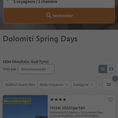
2 voyageurs / 1 chambre
Rechercher
Dolomiti Spring Days
1634
Résultats
- Sud-Tyrol
Recommandé
Trier par :
1
Südtirol Guest Pass
Note moyenne
Catégorie
Options de l
1 filtre 
Réservable en ligne
Hotel Mühlgarten
Stefansdorf/S.Stefano, St.Lorenzen/San
Lorenzo di Sebato, Dolomites Region