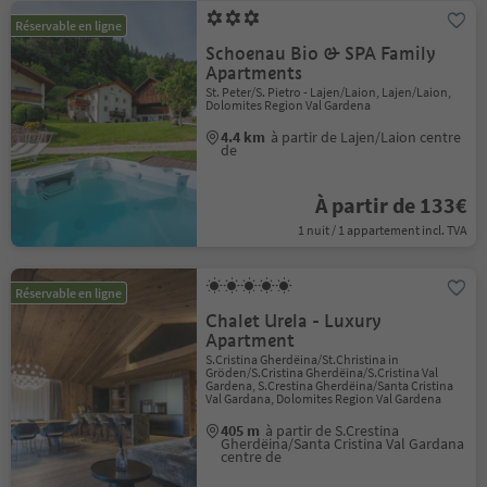
Réservable en ligne
Schoenau Bio & SPA Family
Apartments
St. Peter/S. Pietro - Lajen/Laion, Lajen/Laion,
Dolomites Region Val Gardena
4.4 km
à partir de Lajen/Laion centre
de
À partir de 133€
1 nuit / 1 appartement incl. TVA
Réservable en ligne
Chalet Urela - Luxury
Apartment
S.Cristina Gherdëina/St.Christina in
Gröden/S.Cristina Gherdëina/S.Cristina Val
Gardena, S.Crestina Gherdëina/Santa Cristina
Val Gardana, Dolomites Region Val Gardena
405 m
à partir de S.Crestina
Gherdëina/Santa Cristina Val Gardana
centre de