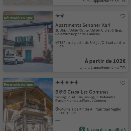
1 nuit / 1 appartement incl. TVA
Réservable en ligne
Apartments Senoner Karl
St. Ulrich/Urtijëi/Ortisei/Urtijëi, Urtijëi/Ortisei,
Dolomites Region Val Gardena
754 m
à partir de Urtijëi/Ortisei centre
de
À partir de 102€
1 nuit / 1 appartement incl. TVA
Réservable en ligne
B&B Ciasa Les Gomines
San Vigilio, Al Plan/San Vigilio, Dolomites
Region Kronplatz/Plan de Corones
640 m
à partir de Al Plan/San Vigilio
centre de
Niveau de durabilité 3