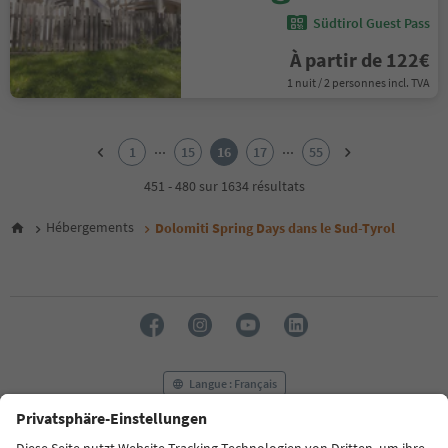
Südtirol Guest Pass
À partir de 122€
1 nuit / 2 personnes incl. TVA
1
2
...
...
1
15
16
17
55
3
4
451 - 480 sur 1634 résultats
5
6
Hébergements
Dolomiti Spring Days dans le Sud-Tyrol
7
8
9
10
11
12
13
14
Langue : Français
15
16
17
FAQ
Contactez-nous
Presse
MICE