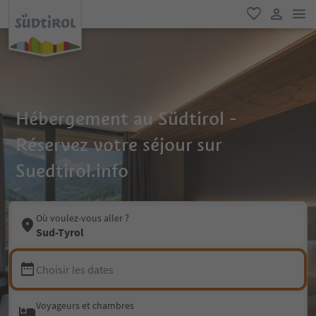
lie
favori
lien util
Hébergement au Südtirol -
Réservez votre séjour sur
Suedtirol.info
Où voulez-vous aller ?
Sud-Tyrol
Choisir les dates
Voyageurs et chambres