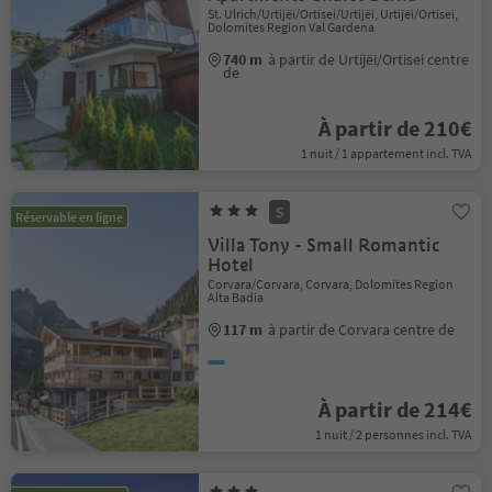
St. Ulrich/Urtijëi/Ortisei/Urtijëi, Urtijëi/Ortisei,
Dolomites Region Val Gardena
740 m
à partir de Urtijëi/Ortisei centre
de
À partir de 210€
1 nuit / 1 appartement incl. TVA
S
Réservable en ligne
Villa Tony - Small Romantic
Hotel
Corvara/Corvara, Corvara, Dolomites Region
Alta Badia
117 m
à partir de Corvara centre de
À partir de 214€
1 nuit / 2 personnes incl. TVA