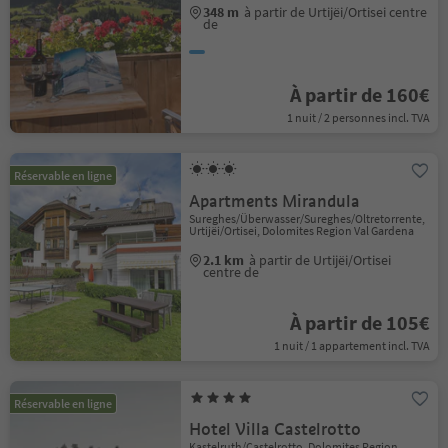
348 m
à partir de Urtijëi/Ortisei centre
de
À partir de 160€
1 nuit / 2 personnes incl. TVA
Réservable en ligne
Apartments Mirandula
Sureghes/Überwasser/Sureghes/Oltretorrente,
Urtijëi/Ortisei, Dolomites Region Val Gardena
2.1 km
à partir de Urtijëi/Ortisei
centre de
À partir de 105€
1 nuit / 1 appartement incl. TVA
Réservable en ligne
Hotel Villa Castelrotto
Kastelruth/Castelrotto, Dolomites Region