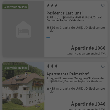
Réservable en ligne
Residence Larciunei
St. Ulrich/Urtijëi/Ortisei/Urtijëi, Urtijëi/Ortisei,
Dolomites Region Val Gardena
596 m
à partir de Urtijëi/Ortisei centre
de
À partir de 106€
1 nuit / 1 appartement incl. TVA
Réservable en ligne
Apartments Palmerhof
Sureghes/Überwasser/Sureghes/Oltretorrente,
Urtijëi/Ortisei, Dolomites Region Val Gardena
489 m
à partir de Urtijëi/Ortisei centre
de
À partir de 134€
1 nuit / 1 appartement incl. TVA