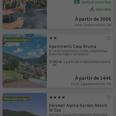
Südtirol Guest Pass
Bett+Bike
À partir de 308€
1 nuit / 2 personnes incl. TVA
Réservable en ligne
Apartments Cesa Bruma
St. Ulrich/Urtijëi/Ortisei/Urtijëi, Urtijëi/Ortisei,
Dolomites Region Val Gardena
702 m
à partir de Urtijëi/Ortisei centre
de
À partir de 144€
1 nuit / 1 appartement incl. TVA
Réservable en ligne
Mirabell Alpine Garden Resort
& Spa
Seis/Siusi, Kastelruth/Castelrotto, Dolomites