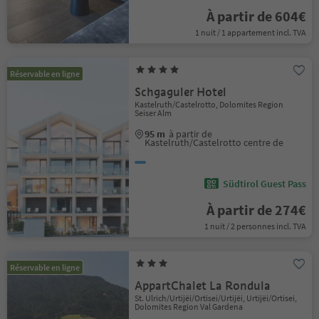
À partir de 604€
1 nuit / 1 appartement incl. TVA
Réservable en ligne
Schgaguler Hotel
Kastelruth/Castelrotto, Dolomites Region
Seiser Alm
95 m
à partir de
Kastelruth/Castelrotto centre de
Südtirol Guest Pass
À partir de 274€
1 nuit / 2 personnes incl. TVA
Réservable en ligne
AppartChalet La Rondula
St. Ulrich/Urtijëi/Ortisei/Urtijëi, Urtijëi/Ortisei,
Dolomites Region Val Gardena