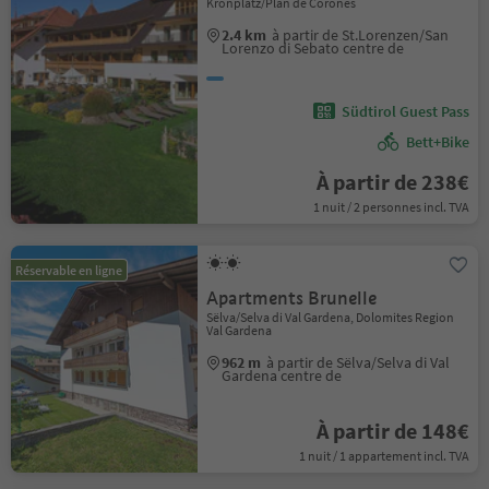
Kronplatz/Plan de Corones
2.4 km
à partir de St.Lorenzen/San
Lorenzo di Sebato centre de
Südtirol Guest Pass
Bett+Bike
À partir de 238€
1 nuit / 2 personnes incl. TVA
Réservable en ligne
Apartments Brunelle
Sëlva/Selva di Val Gardena, Dolomites Region
Val Gardena
962 m
à partir de Sëlva/Selva di Val
Gardena centre de
À partir de 148€
1 nuit / 1 appartement incl. TVA