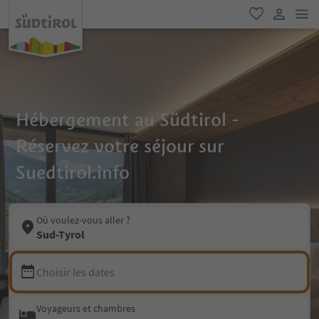
lie
favori
lien util
Hébergement au Südtirol -
Réservez votre séjour sur
Suedtirol.info
Où voulez-vous aller ?
Sud-Tyrol
Choisir les dates
Voyageurs et chambres