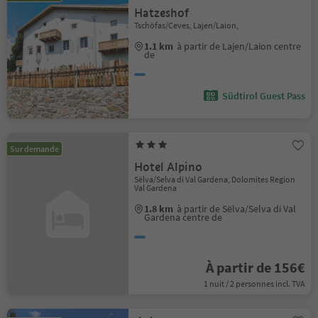
Hatzeshof
Tschöfas/Ceves, Lajen/Laion,
1.1 km
à partir de Lajen/Laion centre
de
Südtirol Guest Pass
Sur demande
Hotel Alpino
Sëlva/Selva di Val Gardena, Dolomites Region
Val Gardena
1.8 km
à partir de Sëlva/Selva di Val
Gardena centre de
À partir de 156€
1 nuit / 2 personnes incl. TVA