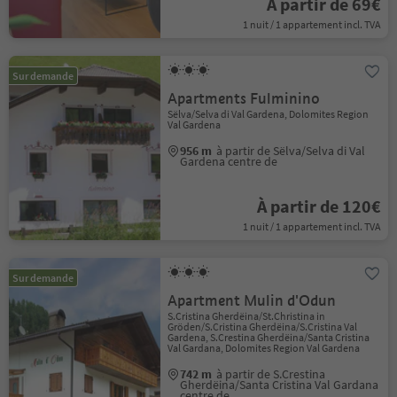
À partir de 69€
1 nuit / 1 appartement incl. TVA
Sur demande
Apartments Fulminino
Sëlva/Selva di Val Gardena, Dolomites Region
Val Gardena
956 m
à partir de Sëlva/Selva di Val
Gardena centre de
À partir de 120€
1 nuit / 1 appartement incl. TVA
Sur demande
Apartment Mulin d'Odun
S.Cristina Gherdëina/St.Christina in
Gröden/S.Cristina Gherdëina/S.Cristina Val
Gardena, S.Crestina Gherdëina/Santa Cristina
Val Gardana, Dolomites Region Val Gardena
742 m
à partir de S.Crestina
Gherdëina/Santa Cristina Val Gardana
centre de