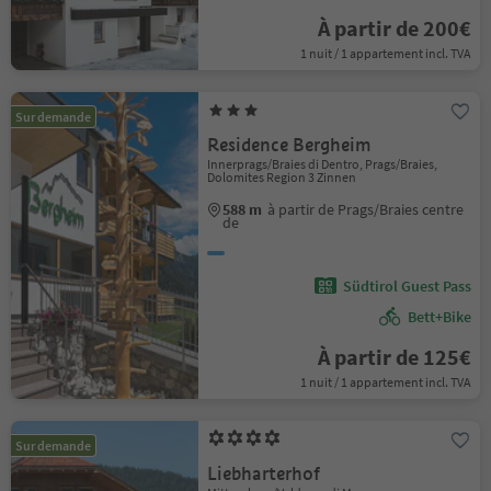
À partir de 200€
1 nuit / 1 appartement incl. TVA
Sur demande
Residence Bergheim
Innerprags/Braies di Dentro, Prags/Braies,
Dolomites Region 3 Zinnen
588 m
à partir de Prags/Braies centre
de
Südtirol Guest Pass
Bett+Bike
À partir de 125€
1 nuit / 1 appartement incl. TVA
Sur demande
Liebharterhof