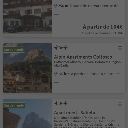
256 m
à partir de Corvara centre de
À partir de 104€
1 nuit / 2 personnes incl. TVA
Sur demande
Alpin Apartments Colfosco
Colfosco/Colfosco, Corvara, Dolomites Region
Alta Badia
1.5 km
à partir de Corvara centre de
Sur demande
Apartments Salieta
S.Cristina Gherdëina/St.Christina in
Gröden/S.Cristina Gherdëina/S.Cristina Val
Gardena, S.Crestina Gherdëina/Santa Cristina
Val Gardana, Dolomites Region Val Gardena