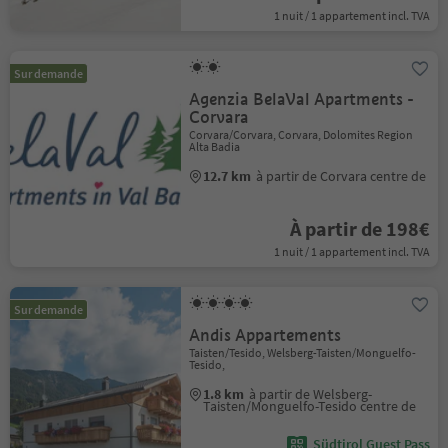
1 nuit / 1 appartement incl. TVA
Sur demande
Agenzia BelaVal Apartments -
Corvara
Corvara/Corvara, Corvara, Dolomites Region
Alta Badia
12.7 km
à partir de Corvara centre de
À partir de 198€
1 nuit / 1 appartement incl. TVA
Sur demande
Andis Appartements
Taisten/Tesido, Welsberg-Taisten/Monguelfo-
Tesido,
1.8 km
à partir de Welsberg-
Taisten/Monguelfo-Tesido centre de
Südtirol Guest Pass