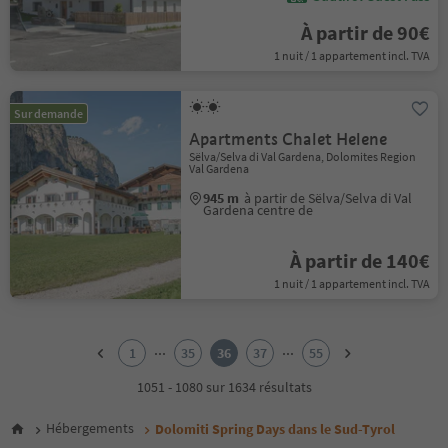
À partir de 90€
1 nuit / 1 appartement incl. TVA
Sur demande
Apartments Chalet Helene
Sëlva/Selva di Val Gardena, Dolomites Region
Val Gardena
945 m
à partir de Sëlva/Selva di Val
Gardena centre de
À partir de 140€
1 nuit / 1 appartement incl. TVA
1
2
...
...
1
35
36
37
55
3
4
1051 - 1080 sur 1634 résultats
5
6
Hébergements
Dolomiti Spring Days dans le Sud-Tyrol
7