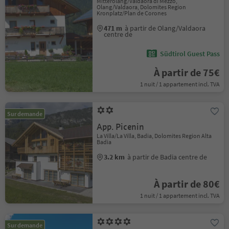
Mitterolang/Valdaora di Mezzo,
Olang/Valdaora, Dolomites Region
Kronplatz/Plan de Corones
471 m
à partir de Olang/Valdaora
centre de
Südtirol Guest Pass
À partir de 75€
1 nuit / 1 appartement incl. TVA
Sur demande
App. Picenin
La Villa/La Villa, Badia, Dolomites Region Alta
Badia
3.2 km
à partir de Badia centre de
À partir de 80€
1 nuit / 1 appartement incl. TVA
Sur demande