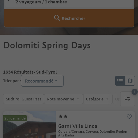
2 voyageurs / 1 chambre
Rechercher
Dolomiti Spring Days
1634
Résultats
- Sud-Tyrol
Recommandé
Trier par :
1
Südtirol Guest Pass
Note moyenne
Catégorie
Options de l
1 filtre 
Sur demande
Garni Villa Linda
Corvara/Corvara, Corvara, Dolomites Region
Alta Badia