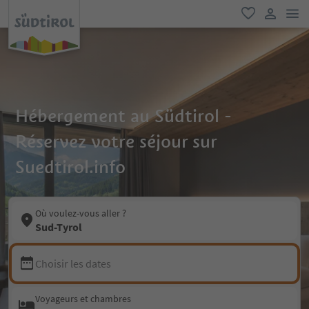
lie
favori
lien util
Hébergement au Südtirol -
Réservez votre séjour sur
Suedtirol.info
Où voulez-vous aller ?
Sud-Tyrol
Choisir les dates
Voyageurs et chambres