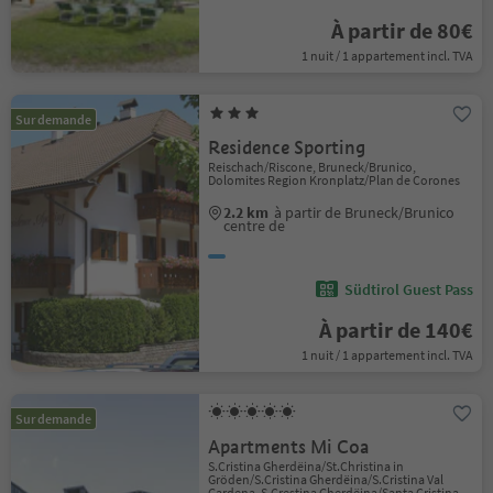
À partir de 80€
1 nuit / 1 appartement incl. TVA
Sur demande
Residence Sporting
Reischach/Riscone, Bruneck/Brunico,
Dolomites Region Kronplatz/Plan de Corones
2.2 km
à partir de Bruneck/Brunico
centre de
Südtirol Guest Pass
À partir de 140€
1 nuit / 1 appartement incl. TVA
Sur demande
Apartments Mi Coa
S.Cristina Gherdëina/St.Christina in
Gröden/S.Cristina Gherdëina/S.Cristina Val
Gardena, S.Crestina Gherdëina/Santa Cristina