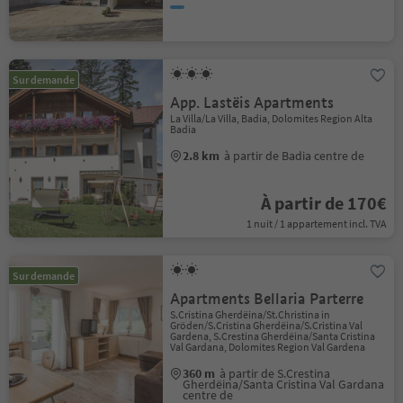
Sur demande
App. Lastëis Apartments
La Villa/La Villa, Badia, Dolomites Region Alta
Badia
2.8 km
à partir de Badia centre de
À partir de 170€
1 nuit / 1 appartement incl. TVA
Sur demande
Apartments Bellaria Parterre
S.Cristina Gherdëina/St.Christina in
Gröden/S.Cristina Gherdëina/S.Cristina Val
Gardena, S.Crestina Gherdëina/Santa Cristina
Val Gardana, Dolomites Region Val Gardena
360 m
à partir de S.Crestina
Gherdëina/Santa Cristina Val Gardana
centre de