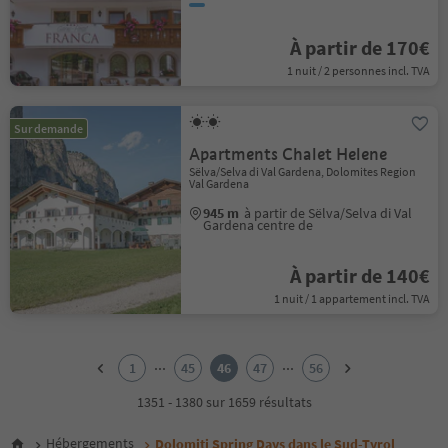
À partir de 170€
1 nuit / 2 personnes incl. TVA
Sur demande
Apartments Chalet Helene
Sëlva/Selva di Val Gardena, Dolomites Region
Val Gardena
945 m
à partir de Sëlva/Selva di Val
Gardena centre de
À partir de 140€
1 nuit / 1 appartement incl. TVA
1
2
...
...
1
45
46
47
56
3
4
1351 - 1380 sur 1659 résultats
5
6
Hébergements
Dolomiti Spring Days dans le Sud-Tyrol