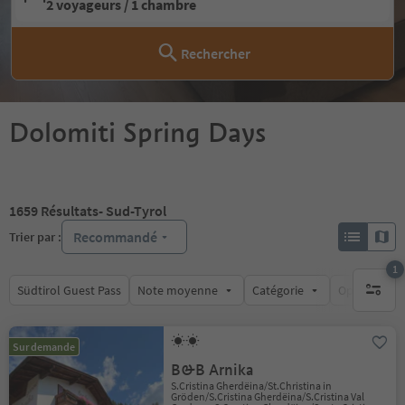
2 voyageurs / 1 chambre
Rechercher
Dolomiti Spring Days
1659
Résultats
- Sud-Tyrol
Recommandé
Trier par :
1
Südtirol Guest Pass
Note moyenne
Catégorie
Options de l
1 filtre 
Sur demande
B&B Arnika
S.Cristina Gherdëina/St.Christina in
Gröden/S.Cristina Gherdëina/S.Cristina Val