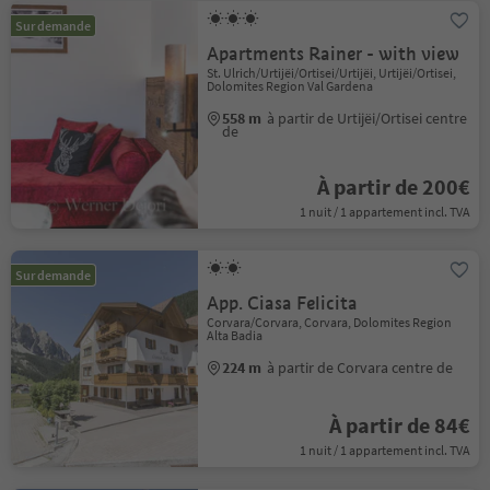
Sur demande
Apartments Rainer - with view
St. Ulrich/Urtijëi/Ortisei/Urtijëi, Urtijëi/Ortisei,
Dolomites Region Val Gardena
558 m
à partir de Urtijëi/Ortisei centre
de
À partir de 200€
1 nuit / 1 appartement incl. TVA
Sur demande
App. Ciasa Felicita
Corvara/Corvara, Corvara, Dolomites Region
Alta Badia
224 m
à partir de Corvara centre de
À partir de 84€
1 nuit / 1 appartement incl. TVA