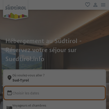
lie
favori
lien util
Hébergement au Südtirol -
Réservez votre séjour sur
Suedtirol.info
Où voulez-vous aller ?
Sud-Tyrol
Choisir les dates
Voyageurs et chambres