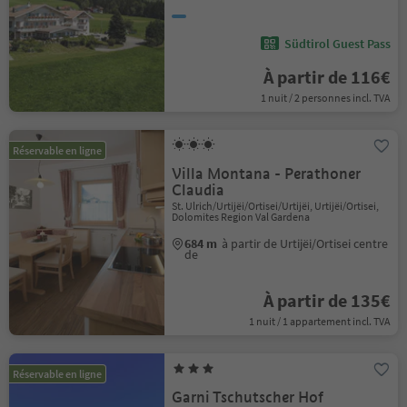
Südtirol Guest Pass
À partir de 116€
1 nuit / 2 personnes incl. TVA
Réservable en ligne
Villa Montana - Perathoner
Claudia
St. Ulrich/Urtijëi/Ortisei/Urtijëi, Urtijëi/Ortisei,
Dolomites Region Val Gardena
684 m
à partir de Urtijëi/Ortisei centre
de
À partir de 135€
1 nuit / 1 appartement incl. TVA
Réservable en ligne
Garni Tschutscher Hof