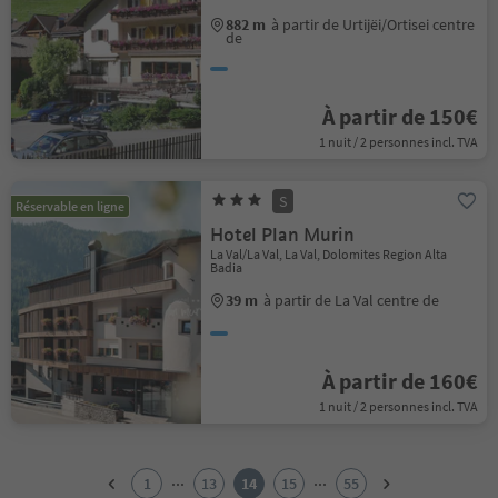
882 m
à partir de Urtijëi/Ortisei centre
de
À partir de 150€
1 nuit / 2 personnes incl. TVA
S
Réservable en ligne
Hotel Plan Murin
La Val/La Val, La Val, Dolomites Region Alta
Badia
39 m
à partir de La Val centre de
À partir de 160€
1 nuit / 2 personnes incl. TVA
1
2
...
...
1
13
14
15
55
3