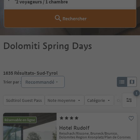
2 voyageurs / 1 chambre
Rechercher
Dolomiti Spring Days
1635
Résultats
- Sud-Tyrol
Recommandé
Trier par :
1
Südtirol Guest Pass
Note moyenne
Catégorie
Options de l
1 filtre 
Réservable en ligne
Hotel Rudolf
Reischach/Riscone, Bruneck/Brunico,
Dolomites Region Kronplatz/Plan de Corones