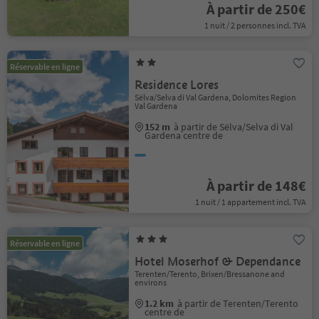
À partir de 250€
1 nuit / 2 personnes incl. TVA
Réservable en ligne
Residence Lores
Sëlva/Selva di Val Gardena, Dolomites Region
Val Gardena
152 m
à partir de Sëlva/Selva di Val
Gardena centre de
À partir de 148€
1 nuit / 1 appartement incl. TVA
Réservable en ligne
Hotel Moserhof & Dependance
Terenten/Terento, Brixen/Bressanone and
environs
1.2 km
à partir de Terenten/Terento
centre de