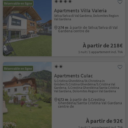
Réservable en ligne
Apartments Villa Valeria
Sëlva/Selva di Val Gardena, Dolomites Region
Val Gardena
274 m
à partir de Sëlva/Selva di Val
Gardena centre de
À partir de 218€
1 nuit / 1 appartement incl. TVA
Réservable en ligne
Apartments Culac
S.Cristina Gherdëina/St.Christina in
Gröden/S.Cristina Gherdëina/S.Cristina Val
Gardena, S.Crestina Gherdëina/Santa Cristina
Val Gardana, Dolomites Region Val Gardena
672 m
à partir de S.Crestina
Gherdëina/Santa Cristina Val Gardana
centre de
À partir de 92€
1 nuit / 1 appartement incl. TVA