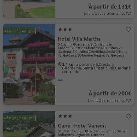
À partir de 131€
1 nuit / 1 appartement incl. TVA
Réservable en ligne
Hotel Villa Martha
S.Cristina Gherdëina/St.Christina in
Gröden/S.Cristina Gherdëina/S.Cristina Val
Gardena, S.Crestina Gherdëina/Santa Cristina
Val Gardana, Dolomites Region Val Gardena
1.4 km
à partir de S.Crestina
Gherdëina/Santa Cristina Val Gardana
centre de
À partir de 200€
1 nuit / 2 personnes incl. TVA
Réservable en ligne
Garni -Hotel Vanadis
St. Ulrich/Urtijëi/Ortisei/Urtijëi, Urtijëi/Ortisei,
Dolomites Region Val Gardena