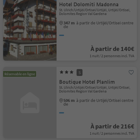
Hotel Dolomiti Madonna
St. Ulrich/Urtijëi/Ortisei/Urtijëi, Urtijëi/Ortisei,
Dolomites Region Val Gardena
347 m
à partir de Urtijëi/Ortisei centre
de
À partir de 140€
1 nuit / 2 personnes incl. TVA
S
Réservable en ligne
Boutique Hotel Planlim
St. Ulrich/Urtijëi/Ortisei/Urtijëi, Urtijëi/Ortisei,
Dolomites Region Val Gardena
506 m
à partir de Urtijëi/Ortisei centre
de
À partir de 216€
1 nuit / 2 personnes incl. TVA