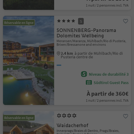
1 nuit / 2 personnes incl. TVA
S
Réservable en ligne
SONNENBERG-Panorama
Dolomites Wellbeing
Meransen/Maranza, Mühlbach/Rio di Pusteria,
Brixen/Bressanone and environs
2.4 km
à partir de Mühlbach/Rio di
Pusteria centre de
Niveau de durabilité 3
Südtirol Guest Pass
À partir de 360€
1 nuit / 2 personnes incl. TVA
Réservable en ligne
Waidacherhof
Innerprags/Braies di Dentro, Prags/Braies,