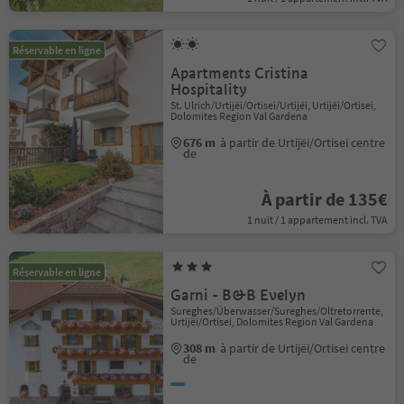
Réservable en ligne
Apartments Cristina
Hospitality
St. Ulrich/Urtijëi/Ortisei/Urtijëi, Urtijëi/Ortisei,
Dolomites Region Val Gardena
676 m
à partir de Urtijëi/Ortisei centre
de
À partir de 135€
1 nuit / 1 appartement incl. TVA
Réservable en ligne
Garni - B&B Evelyn
Sureghes/Überwasser/Sureghes/Oltretorrente,
Urtijëi/Ortisei, Dolomites Region Val Gardena
308 m
à partir de Urtijëi/Ortisei centre
de