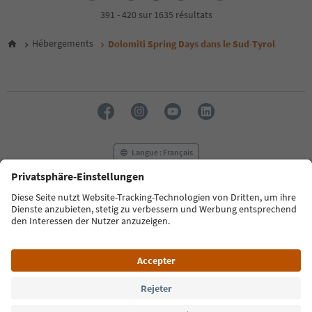
4
391 - 420 sur 1635 résultats
5
6
Hébergements
Dolomiti Spring Days dans le Sud-Tyrol
7
8
9
10
11
12
13
14
Langue : Français
15
16
17
FAQ
Contactez-nous
Presse
MICE
18
Politique de confidentialité
Conditions générales
Empreinte
19
20
Politique relative aux cookies
Commission film
21
À propos de nous
Déclaration d’accessibilité
South Tyrol B2B
22
23
24
© 2026 IDM Südtirol
25