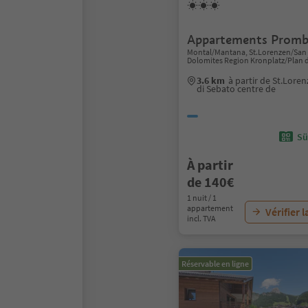
Appartements Promb
Montal/Mantana, St.Lorenzen/San 
Dolomites Region Kronplatz/Plan 
3.6 km
à partir de St.Lor
di Sebato centre de
Sü
À partir
de 140€
1 nuit / 1
appartement
Vérifier l
incl. TVA
Réservable en ligne