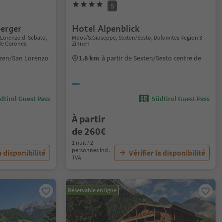
S
erger
Hotel Alpenblick
Lorenzo di Sebato,
Moos/S.Giuseppe, Sexten/Sesto, Dolomites Region 3
de Corones
Zinnen
enzen/San Lorenzo
1.8 km
à partir de Sexten/Sesto centre de
dtirol Guest Pass
Südtirol Guest Pass
À partir
de 260€
1 nuit / 2
personnes incl.
a disponibilité
Vérifier la disponibilité
TVA
Réservable en ligne