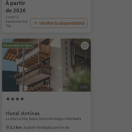
À partir
de 202€
1 nuit / 2
personnes incl.
Vérifier la disponibilité
TVA
Réservable en ligne
1/31
Hotel Antines
La Villa/La Villa, Badia, Dolomites Region Alta Badia
3.2 km
à partir de Badia centre de