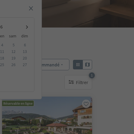
en
sam
dim
4
5
6
11
12
13
18
19
20
Recommandé
25
26
27
Trier par :
1
Filtrer
bles
1 filtre actif
Réservable en ligne