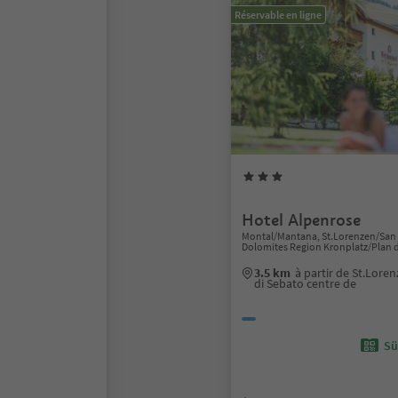
Réservable en ligne
Hotel Alpenrose
Montal/Mantana, St.Lorenzen/San 
Dolomites Region Kronplatz/Plan 
3.5 km
à partir de St.Lor
di Sebato centre de
Sü