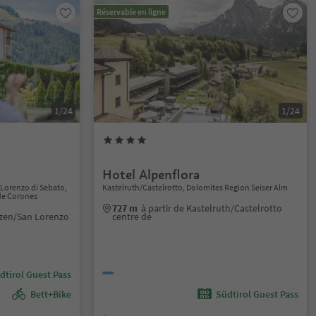
Réservable en ligne
1/24
1/24
Hotel Alpenflora
Lorenzo di Sebato,
Kastelruth/Castelrotto, Dolomites Region Seiser Alm
de Corones
727 m
à partir de Kastelruth/Castelrotto
enzen/San Lorenzo
centre de
dtirol Guest Pass
Bett+Bike
Südtirol Guest Pass