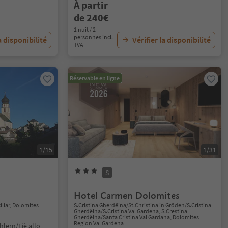
À partir
de 240€
1 nuit / 2
personnes incl.
a disponibilité
Vérifier la disponibilité
TVA
Réservable en ligne
1/15
1/31
S
Hotel Carmen Dolomites
iliar, Dolomites
S.Cristina Gherdëina/St.Christina in Gröden/S.Cristina
Gherdëina/S.Cristina Val Gardena, S.Crestina
Gherdëina/Santa Cristina Val Gardana, Dolomites
Region Val Gardena
hlern/Fiè allo