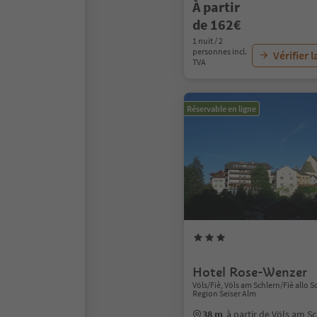
À partir
de 162€
1 nuit / 2
personnes incl.
Vérifier l
TVA
Réservable en ligne
Hotel Rose-Wenzer
Völs/Fiè, Völs am Schlern/Fiè allo Sc
Region Seiser Alm
38 m
à partir de Völs am Sc