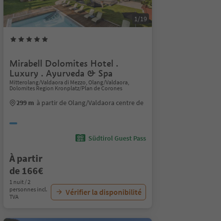
1/19
Mirabell Dolomites Hotel .
Luxury . Ayurveda & Spa
Mitterolang/Valdaora di Mezzo, Olang/Valdaora,
Dolomites Region Kronplatz/Plan de Corones
299 m
à partir de Olang/Valdaora centre de
Südtirol Guest Pass
À partir
de 166€
1 nuit / 2
personnes incl.
Vérifier la disponibilité
TVA