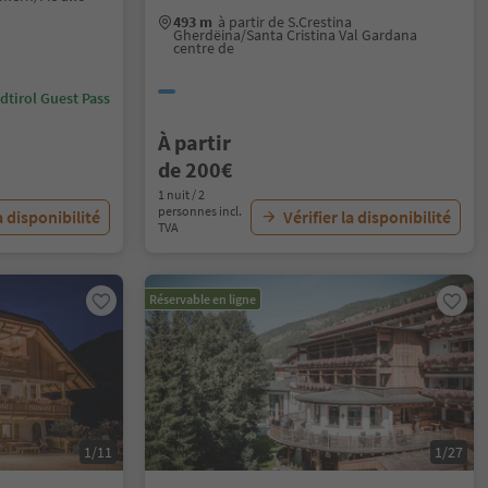
493 m
à partir de S.Crestina
Gherdëina/Santa Cristina Val Gardana
centre de
dtirol Guest Pass
À partir
de 200€
1 nuit / 2
personnes incl.
a disponibilité
Vérifier la disponibilité
TVA
Réservable en ligne
1/11
1/27