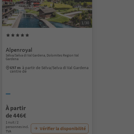
1/30
Alpenroyal
Sëlva/Selva di Val Gardena, Dolomites Region Val
Gardena
697 m
à partir de Sëlva/Selva di Val Gardena
centre de
À partir
de 446€
1 nuit / 2
personnes incl.
Vérifier la disponibilité
TVA