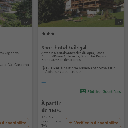
1/29
1/5
Sporthotel Wildgall
tes Region Val
Antholz-Obertal/Anterselva di Sopra, Rasen-
Antholz/Rasun Anterselva, Dolomites Region
Kronplatz/Plan de Corones
lva di Val Gardena
13.1 km
à partir de Rasen-Antholz/Rasun
Anterselva centre de
Südtirol Guest Pass
À partir
de 160€
1 nuit / 2
personnes incl.
a disponibilité
Vérifier la disponibilité
TVA