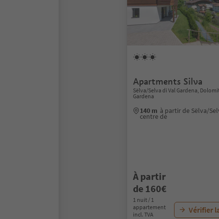
Apartments Silva
Sëlva/Selva di Val Gardena, Dolomi
Gardena
140 m
à partir de Sëlva/Se
centre de
À partir
de 160€
1 nuit / 1
appartement
Vérifier l
incl. TVA