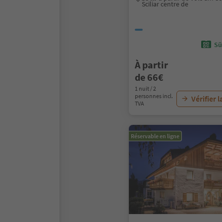
Sciliar centre de
Sü
À partir
de 66€
1 nuit / 2
personnes incl.
Vérifier l
TVA
Réservable en ligne