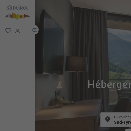
lien menu
favori
lien utilisateur
Hébergem
Où voulez-v