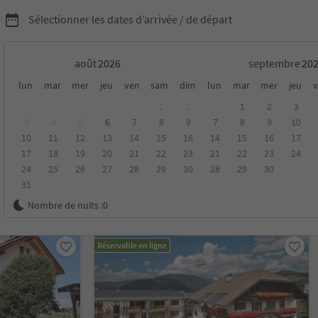
Sélectionner les dates d’arrivée / de départ
août
septembre
pring Days
lun
mar
mer
jeu
ven
sam
dim
lun
mar
mer
jeu
v
1
2
1
2
3
3
4
5
6
7
8
9
7
8
9
10
10
11
12
13
14
15
16
14
15
16
17
17
18
19
20
21
22
23
21
22
23
24
24
25
26
27
28
29
30
28
29
30
31
oyenne
Catégorie
Options de la carte
Hébergements dura
Nombre de nuits :
0
Réservable en ligne