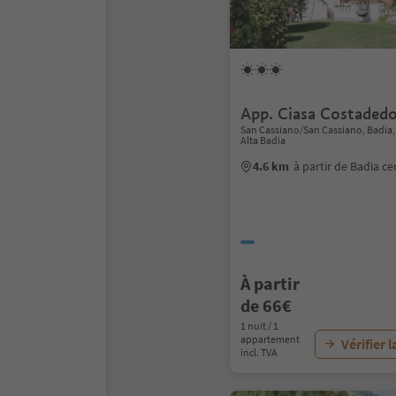
App. Ciasa Costadedo
San Cassiano/San Cassiano, Badia
Alta Badia
4.6 km
à partir de Badia ce
À partir
de 66€
1 nuit / 1
appartement
Vérifier l
incl. TVA