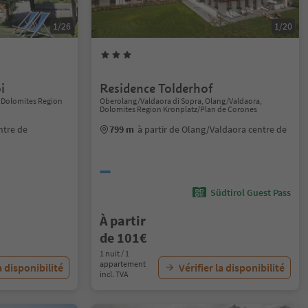
1/26
1/20
i
Residence Tolderhof
, Dolomites Region
Oberolang/Valdaora di Sopra, Olang/Valdaora,
Dolomites Region Kronplatz/Plan de Corones
ntre de
799 m
à partir de Olang/Valdaora centre de
Südtirol Guest Pass
À partir
de 101€
1 nuit / 1
appartement
a disponibilité
Vérifier la disponibilité
incl. TVA