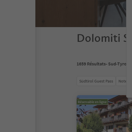
Dolomiti S
1659
Résultats
- Sud-Tyrol
Südtirol Guest Pass
Note m
Réservable en ligne