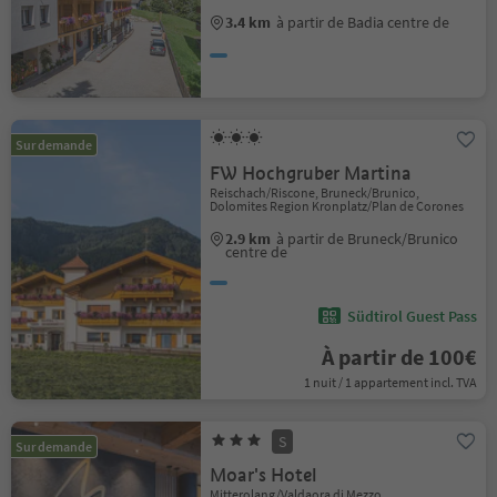
3.4 km
à partir de Badia centre de
Sur demande
FW Hochgruber Martina
Reischach/Riscone, Bruneck/Brunico,
Dolomites Region Kronplatz/Plan de Corones
2.9 km
à partir de Bruneck/Brunico
centre de
Südtirol Guest Pass
À partir de 100€
1 nuit / 1 appartement incl. TVA
S
Sur demande
Moar's Hotel
Mitterolang/Valdaora di Mezzo,