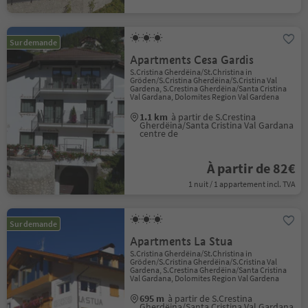
Sur demande
Apartments Cesa Gardis
S.Cristina Gherdëina/St.Christina in
Gröden/S.Cristina Gherdëina/S.Cristina Val
Gardena, S.Crestina Gherdëina/Santa Cristina
Val Gardana, Dolomites Region Val Gardena
1.1 km
à partir de S.Crestina
Gherdëina/Santa Cristina Val Gardana
centre de
À partir de 82€
1 nuit / 1 appartement incl. TVA
Sur demande
Apartments La Stua
S.Cristina Gherdëina/St.Christina in
Gröden/S.Cristina Gherdëina/S.Cristina Val
Gardena, S.Crestina Gherdëina/Santa Cristina
Val Gardana, Dolomites Region Val Gardena
695 m
à partir de S.Crestina
Gherdëina/Santa Cristina Val Gardana