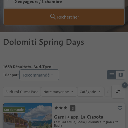
2 voyageurs / 1 chambre
Rechercher
Dolomiti Spring Days
1659
Résultats
- Sud-Tyrol
Recommandé
Trier par :
1
Südtirol Guest Pass
Note moyenne
Catégorie
Options de l
1 filtre 
S
Sur demande
Garni + app. La Ciasota
La Villa/La Villa, Badia, Dolomites Region Alta
Badia