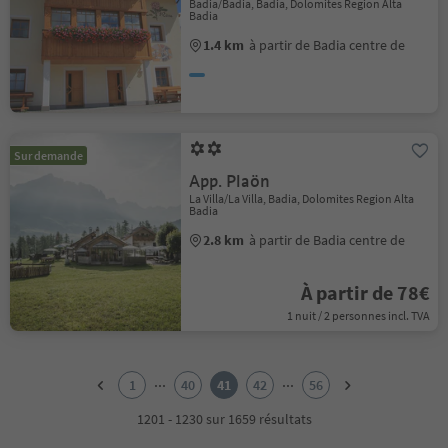
Badia/Badia, Badia, Dolomites Region Alta
Badia
1.4 km
à partir de Badia centre de
Sur demande
App. Plaön
La Villa/La Villa, Badia, Dolomites Region Alta
Badia
2.8 km
à partir de Badia centre de
À partir de 78€
1 nuit / 2 personnes incl. TVA
1
2
...
...
1
40
41
42
56
3
4
1201 - 1230 sur 1659 résultats
5