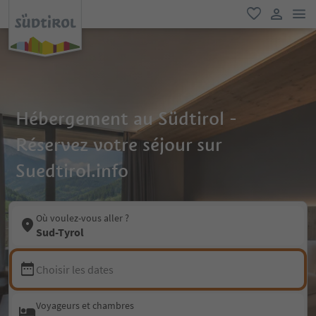
lie
favori
lien util
Hébergement au Südtirol -
Réservez votre séjour sur
Suedtirol.info
Où voulez-vous aller ?
Sud-Tyrol
Choisir les dates
Voyageurs et chambres