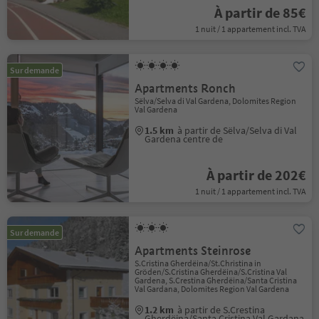
À partir de 85€
1 nuit / 1 appartement incl. TVA
Sur demande
Apartments Ronch
Sëlva/Selva di Val Gardena, Dolomites Region
Val Gardena
1.5 km
à partir de Sëlva/Selva di Val
Gardena centre de
À partir de 202€
1 nuit / 1 appartement incl. TVA
Sur demande
Apartments Steinrose
S.Cristina Gherdëina/St.Christina in
Gröden/S.Cristina Gherdëina/S.Cristina Val
Gardena, S.Crestina Gherdëina/Santa Cristina
Val Gardana, Dolomites Region Val Gardena
1.2 km
à partir de S.Crestina
Gherdëina/Santa Cristina Val Gardana