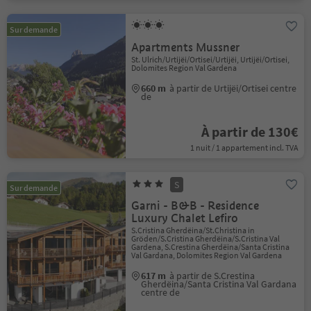
Sur demande
Apartments Mussner
St. Ulrich/Urtijëi/Ortisei/Urtijëi, Urtijëi/Ortisei,
Dolomites Region Val Gardena
660 m
à partir de Urtijëi/Ortisei centre
de
À partir de 130€
1 nuit / 1 appartement incl. TVA
S
Sur demande
Garni - B&B - Residence
Luxury Chalet Lefiro
S.Cristina Gherdëina/St.Christina in
Gröden/S.Cristina Gherdëina/S.Cristina Val
Gardena, S.Crestina Gherdëina/Santa Cristina
Val Gardana, Dolomites Region Val Gardena
617 m
à partir de S.Crestina
Gherdëina/Santa Cristina Val Gardana
centre de