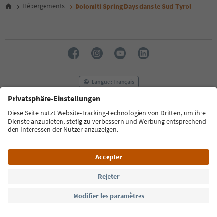
6
Hébergements
Dolomiti Spring Days dans le Sud-Tyrol
7
8
9
10
11
12
13
14
Langue : Français
15
16
17
FAQ
Contactez-nous
Presse
MICE
18
Politique de confidentialité
Conditions générales
Empreinte
19
20
Politique relative aux cookies
Commission film
21
À propos de nous
Déclaration d’accessibilité
South Tyrol B2B
22
23
24
© 2026 IDM Südtirol
25
26
27