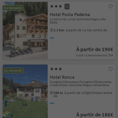
S
Sur demande
Hotel Posta Pederoa
La Val/La Val, La Val, Dolomites Region Alta
Badia
1.2 km
à partir de La Val centre de
À partir de 190€
1 nuit / 2 personnes incl. TVA
Sur demande
Hotel Ronce
Sureghes/Überwasser/Sureghes/Oltretorrente,
Urtijëi/Ortisei, Dolomites Region Val Gardena
588 m
à partir de Urtijëi/Ortisei centre
de
À partir de 186€