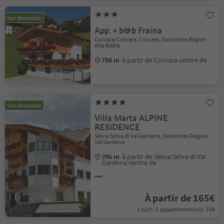
Sur demande
App. + b&b Fraina
Corvara/Corvara, Corvara, Dolomites Region
Alta Badia
788 m
à partir de Corvara centre de
Sur demande
Villa Marta ALPINE
RESIDENCE
Sëlva/Selva di Val Gardena, Dolomites Region
Val Gardena
396 m
à partir de Sëlva/Selva di Val
Gardena centre de
À partir de 165€
1 nuit / 1 appartement incl. TVA