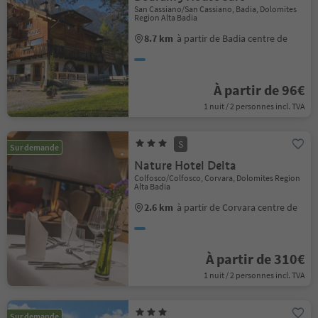
San Cassiano/San Cassiano, Badia, Dolomites
Region Alta Badia
8.7 km
à partir de Badia centre de
À partir de 96€
1 nuit / 2 personnes incl. TVA
S
Sur demande
Nature Hotel Delta
Colfosco/Colfosco, Corvara, Dolomites Region
Alta Badia
2.6 km
à partir de Corvara centre de
À partir de 310€
1 nuit / 2 personnes incl. TVA
Sur demande