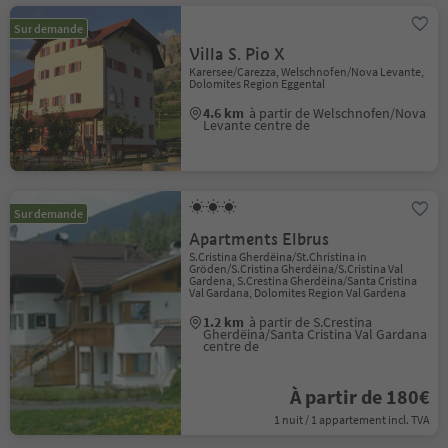
Sur demande
Villa S. Pio X
Karersee/Carezza, Welschnofen/Nova Levante,
Dolomites Region Eggental
4.6 km
à partir de Welschnofen/Nova
Levante centre de
Sur demande
Apartments Elbrus
S.Cristina Gherdëina/St.Christina in
Gröden/S.Cristina Gherdëina/S.Cristina Val
Gardena, S.Crestina Gherdëina/Santa Cristina
Val Gardana, Dolomites Region Val Gardena
1.2 km
à partir de S.Crestina
Gherdëina/Santa Cristina Val Gardana
centre de
À partir de 180€
1 nuit / 1 appartement incl. TVA