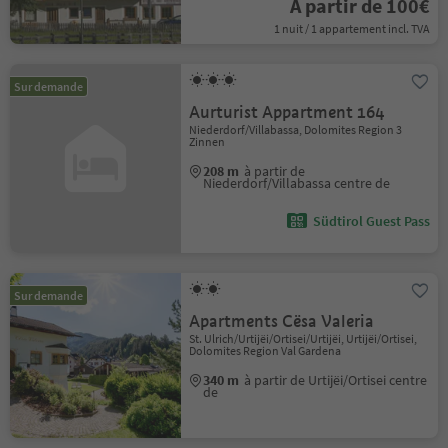
À partir de 100€
1 nuit / 1 appartement incl. TVA
Sur demande
Aurturist Appartment 164
Niederdorf/Villabassa, Dolomites Region 3
Zinnen
208 m
à partir de
Niederdorf/Villabassa centre de
Südtirol Guest Pass
Sur demande
Apartments Cësa Valeria
St. Ulrich/Urtijëi/Ortisei/Urtijëi, Urtijëi/Ortisei,
Dolomites Region Val Gardena
340 m
à partir de Urtijëi/Ortisei centre
de