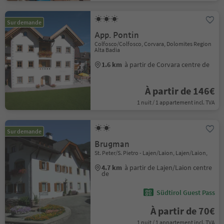
Sur demande
App. Pontin
Colfosco/Colfosco, Corvara, Dolomites Region
Alta Badia
1.6 km
à partir de Corvara centre de
À partir de 146€
1 nuit / 1 appartement incl. TVA
Sur demande
Brugman
St. Peter/S. Pietro - Lajen/Laion, Lajen/Laion,
4.7 km
à partir de Lajen/Laion centre
de
Südtirol Guest Pass
À partir de 70€
1 nuit / 1 appartement incl. TVA