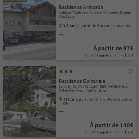
Residence Armonia
Colfosco/Colfosco, Corvara, Dolomites Region
Alta Badia
1.5 km
à partir de Corvara centre de
À partir de 87€
1 nuit / 1 appartement incl. TVA
Sur demande
Residence Coltavela
St. Ulrich/Urtijëi/Ortisei/Urtijëi, Urtijëi/Ortisei,
Dolomites Region Val Gardena
729 m
à partir de Urtijëi/Ortisei centre
de
À partir de 140€
1 nuit / 1 appartement incl. TVA