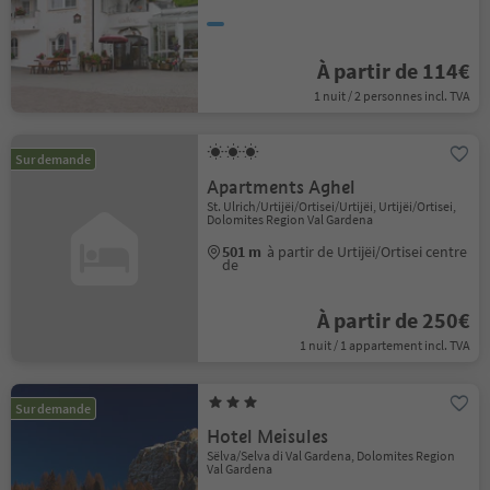
À partir de 114€
1 nuit / 2 personnes incl. TVA
Sur demande
Apartments Aghel
St. Ulrich/Urtijëi/Ortisei/Urtijëi, Urtijëi/Ortisei,
Dolomites Region Val Gardena
501 m
à partir de Urtijëi/Ortisei centre
de
À partir de 250€
1 nuit / 1 appartement incl. TVA
Sur demande
Hotel Meisules
Sëlva/Selva di Val Gardena, Dolomites Region
Val Gardena