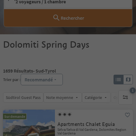
2 voyageurs / 1 chambre
Rechercher
Dolomiti Spring Days
1659
Résultats
- Sud-Tyrol
Recommandé
Trier par :
1
Südtirol Guest Pass
Note moyenne
Catégorie
Options de l
1 filtre 
Sur demande
Apartments Chalet Eguia
Sëlva/Selva di Val Gardena, Dolomites Region
Val Gardena