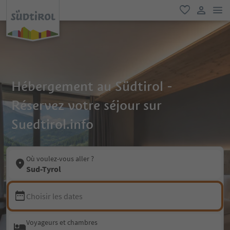
lie
favori
lien util
Hébergement au Südtirol -
Réservez votre séjour sur
Suedtirol.info
Où voulez-vous aller ?
Sud-Tyrol
Choisir les dates
Voyageurs et chambres