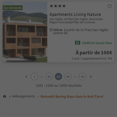
Sur demande
Apartments Living Nature
San Vigilio, Al Plan/San Vigilio, Dolomites
Region Kronplatz/Plan de Corones
168 m
à partir de Al Plan/San Vigilio
centre de
Südtirol Guest Pass
À partir de 100€
1 nuit / 1 appartement incl. TVA
1
2
...
...
1
42
43
44
56
3
4
1261 - 1290 sur 1659 résultats
5
6
Hébergements
Dolomiti Spring Days dans le Sud-Tyrol
7
8
9
10