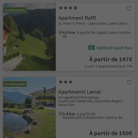
Sur demande
Apartment Raffl
St. Peter/S. Pietro - Lajen/Laion, Lajen/Laion,
4.6 km
à partir de Lajen/Laion centre
de
Südtirol Guest Pass
À partir de 147€
1 nuit / 1 appartement incl. TVA
Sur demande
Apartments Leniar
Runggaditsch/Roncadizza,
Kastelruth/Castelrotto, Dolomites Region
Seiser Alm
6.4 km
à partir de
Kastelruth/Castelrotto centre de
À partir de 160€