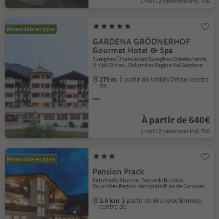
1 nuit / 2 personnes incl. TVA
Réservable en ligne
GARDENA GRÖDNERHOF
Gourmet Hotel & Spa
Sureghes/Überwasser/Sureghes/Oltretorrente,
Urtijëi/Ortisei, Dolomites Region Val Gardena
179 m
à partir de Urtijëi/Ortisei centre
de
À partir de 640€
1 nuit / 2 personnes incl. TVA
Réservable en ligne
Pension Prack
Reischach/Riscone, Bruneck/Brunico,
Dolomites Region Kronplatz/Plan de Corones
2.8 km
à partir de Bruneck/Brunico
centre de