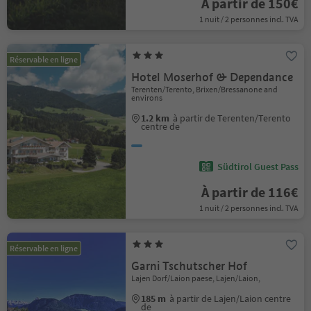
À partir de 150€
1 nuit / 2 personnes incl. TVA
Réservable en ligne
Hotel Moserhof & Dependance
Terenten/Terento, Brixen/Bressanone and
environs
1.2 km
à partir de Terenten/Terento
centre de
Südtirol Guest Pass
À partir de 116€
1 nuit / 2 personnes incl. TVA
Réservable en ligne
Garni Tschutscher Hof
Lajen Dorf/Laion paese, Lajen/Laion,
185 m
à partir de Lajen/Laion centre
de