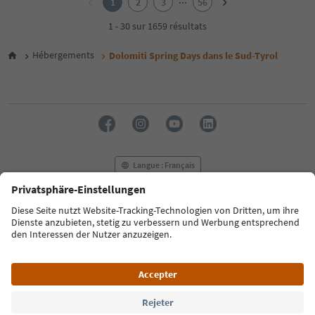
1
2
3
56
3
4
1 - 30 sur 1659 résultats
5
6
Hébergements
Dolomiti Spring Days dans le Sud-Tyrol
7
8
9
10
11
12
13
14
Langue : Français
15
16
17
FAQ
Contactez-nous
Presse
MICE
18
Politique de confidentialité
Conditions générales
Empreinte
19
20
Politique relative aux cookies
Commission film
21
À propos de nous
Déclaration d’accessibilité
South Tyrol B2B
22
23
24
© 2026 IDM Südtirol