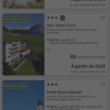
1 nuit / 2 personnes incl. TVA
S
Réservable en ligne
Parc Hotel Tyrol
Kastelruth/Castelrotto, Dolomites Region
Seiser Alm
414 m
à partir de
Kastelruth/Castelrotto centre de
Südtirol Guest Pass
À partir de 202€
1 nuit / 2 personnes incl. TVA
Réservable en ligne
Hotel Rose-Wenzer
Völs/Fiè, Völs am Schlern/Fiè allo Sciliar,
Dolomites Region Seiser Alm
38 m
à partir de Völs am Schlern/Fiè
allo Sciliar centre de