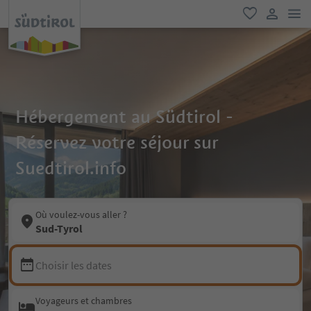
lie
favori
lien util
Hébergement au Südtirol -
Réservez votre séjour sur
Suedtirol.info
Où voulez-vous aller ?
Sud-Tyrol
Choisir les dates
Voyageurs et chambres