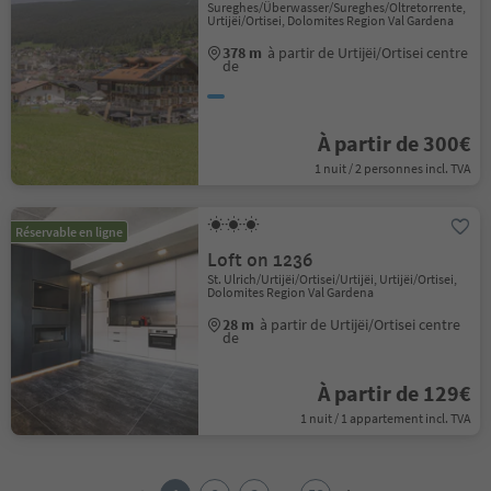
Sureghes/Überwasser/Sureghes/Oltretorrente,
Urtijëi/Ortisei, Dolomites Region Val Gardena
378 m
à partir de Urtijëi/Ortisei centre
de
À partir de 300€
1 nuit / 2 personnes incl. TVA
Réservable en ligne
Loft on 1236
St. Ulrich/Urtijëi/Ortisei/Urtijëi, Urtijëi/Ortisei,
Dolomites Region Val Gardena
28 m
à partir de Urtijëi/Ortisei centre
de
À partir de 129€
1 nuit / 1 appartement incl. TVA
1
2
...