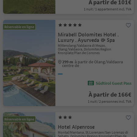
À partir de 101€
1 nuit / 1 appartement incl. TVA
Réservable en ligne
Mirabell Dolomites Hotel .
Luxury . Ayurveda & Spa
Mitterolang/Valdaora di Mezzo,
Olang/Valdaora, Dolomites Region
Kronplatz/Plan de Corones
299 m
à partir de Olang/Valdaora
centre de
Südtirol Guest Pass
À partir de 166€
1 nuit / 2 personnes incl. TVA
Réservable en ligne
Hotel Alpenrose
Montal/Mantana, St.Lorenzen/San Lorenzo di
Sebato, Dolomites Region Kronplatz/Plan de