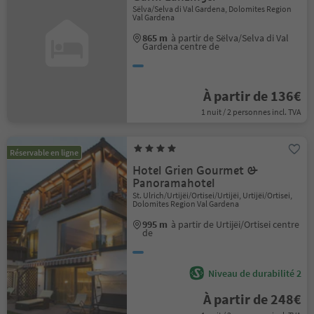
Sëlva/Selva di Val Gardena, Dolomites Region
Val Gardena
865 m
à partir de Sëlva/Selva di Val
Gardena centre de
À partir de 136€
1 nuit / 2 personnes incl. TVA
Réservable en ligne
Hotel Grien Gourmet &
Panoramahotel
St. Ulrich/Urtijëi/Ortisei/Urtijëi, Urtijëi/Ortisei,
Dolomites Region Val Gardena
995 m
à partir de Urtijëi/Ortisei centre
de
Niveau de durabilité 2
À partir de 248€