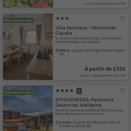
1 nuit / 2 personnes incl. TVA
Réservable en ligne
Villa Montana - Perathoner
Claudia
St. Ulrich/Urtijëi/Ortisei/Urtijëi, Urtijëi/Ortisei,
Dolomites Region Val Gardena
684 m
à partir de Urtijëi/Ortisei centre
de
À partir de 135€
1 nuit / 1 appartement incl. TVA
S
Réservable en ligne
SONNENBERG-Panorama
Dolomites Wellbeing
Meransen/Maranza, Mühlbach/Rio di Pusteria,
Brixen/Bressanone and environs
2.4 km
à partir de Mühlbach/Rio di
Pusteria centre de