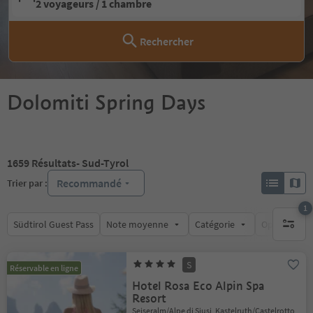
2 voyageurs / 1 chambre
Rechercher
Dolomiti Spring Days
1659
Résultats
- Sud-Tyrol
Recommandé
Trier par :
1
Südtirol Guest Pass
Note moyenne
Catégorie
Options de l
1 filtre 
S
Réservable en ligne
Hotel Rosa Eco Alpin Spa
Resort
Seiseralm/Alpe di Siusi, Kastelruth/Castelrotto,