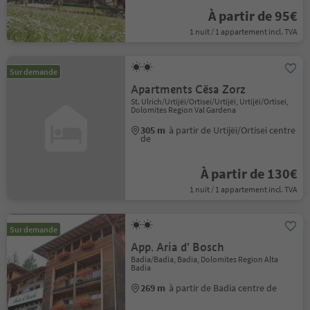
À partir de 95€
1 nuit / 1 appartement incl. TVA
Sur demande
Apartments Cësa Zorz
St. Ulrich/Urtijëi/Ortisei/Urtijëi, Urtijëi/Ortisei,
Dolomites Region Val Gardena
305 m
à partir de Urtijëi/Ortisei centre
de
À partir de 130€
1 nuit / 1 appartement incl. TVA
Sur demande
App. Aria d' Bosch
Badia/Badia, Badia, Dolomites Region Alta
Badia
269 m
à partir de Badia centre de