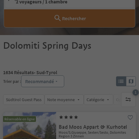
2 voyageurs / 1 chambre
Rechercher
Dolomiti Spring Days
1634
Résultats
- Sud-Tyrol
Recommandé
Trier par :
1
Südtirol Guest Pass
Note moyenne
Catégorie
Options de l
1 filtre 
Réservable en ligne
Bad Moos Appart & Kurhotel
Moos/S.Giuseppe, Sexten/Sesto, Dolomites
Region 3 Zinnen