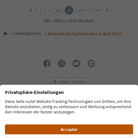
1
2
...
...
1
22
23
24
55
3
4
661 - 690 sur 1634 résultats
5
6
Hébergements
Dolomiti Spring Days dans le Sud-Tyrol
7
8
9
10
11
12
13
14
Langue : Français
15
16
17
FAQ
Contactez-nous
Presse
MICE
18
Politique de confidentialité
Conditions générales
Empreinte
19
20
Politique relative aux cookies
Commission film
21
À propos de nous
Déclaration d’accessibilité
South Tyrol B2B
22
23