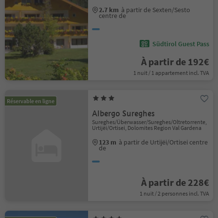
2.7 km
à partir de Sexten/Sesto
centre de
Südtirol Guest Pass
À partir de 192€
1 nuit / 1 appartement incl. TVA
Réservable en ligne
Albergo Sureghes
Sureghes/Überwasser/Sureghes/Oltretorrente,
Urtijëi/Ortisei, Dolomites Region Val Gardena
123 m
à partir de Urtijëi/Ortisei centre
de
À partir de 228€
1 nuit / 2 personnes incl. TVA