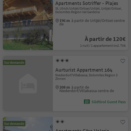
Apartments Sotriffer - Plajes
St. Ulrich/Urtijëi/Ortisei/Urtijëi, Urtijëi/Ortisei,
Dolomites Region Val Gardena
196 m
à partir de Urtijëi/Ortisei centre
de
À partir de 120€
1 nuit / 1 appartement incl. TVA
Sur demande
Aurturist Appartment 164
Niederdorf/Villabassa, Dolomites Region 3
Zinnen
208 m
à partir de
Niederdorf/Villabassa centre de
Südtirol Guest Pass
Sur demande