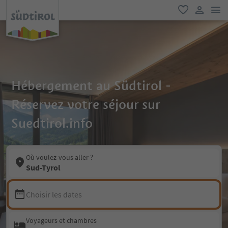
lie
favori
lien util
Hébergement au Südtirol -
Réservez votre séjour sur
Suedtirol.info
Où voulez-vous aller ?
Sud-Tyrol
Choisir les dates
Voyageurs et chambres