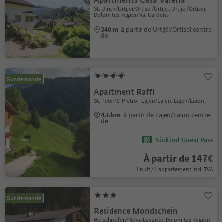
Apartments Cësa Valeria
St. Ulrich/Urtijëi/Ortisei/Urtijëi, Urtijëi/Ortisei,
Dolomites Region Val Gardena
340 m
à partir de Urtijëi/Ortisei centre
de
Sur demande
Apartment Raffl
St. Peter/S. Pietro - Lajen/Laion, Lajen/Laion,
4.6 km
à partir de Lajen/Laion centre
de
Südtirol Guest Pass
À partir de 147€
1 nuit / 1 appartement incl. TVA
Sur demande
Residence Mondschein
Welschnofen/Nova Levante, Dolomites Region