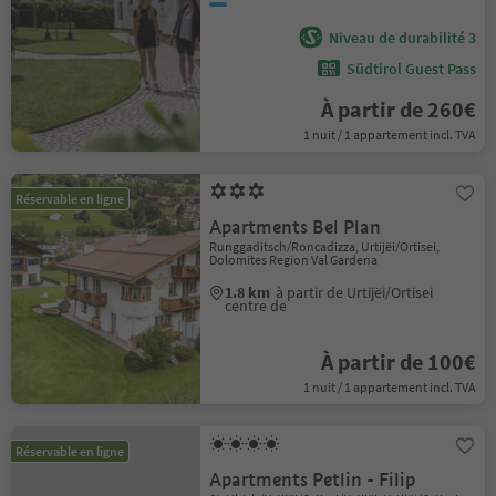
Niveau de durabilité 3
Südtirol Guest Pass
À partir de 260€
1 nuit / 1 appartement incl. TVA
Réservable en ligne
Apartments Bel Plan
Runggaditsch/Roncadizza, Urtijëi/Ortisei,
Dolomites Region Val Gardena
1.8 km
à partir de Urtijëi/Ortisei
centre de
À partir de 100€
1 nuit / 1 appartement incl. TVA
Réservable en ligne
Apartments Petlin - Filip