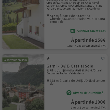
Gröden/S.Cristina Gherdëina/S.Cristina Val
Gardena, S.Crestina Gherdëina/Santa Cristina
Val Gardana, Dolomites Region Val Gardena
572 m
à partir de S.Crestina
Gherdëina/Santa Cristina Val Gardana
centre de
Südtirol Guest Pass
À partir de 158€
1 nuit / 1 appartement incl. TVA
Réservable en ligne
Garni - B&B Casa al Sole
St. Ulrich/Urtijëi/Ortisei/Urtijëi, Urtijëi/Ortisei,
Dolomites Region Val Gardena
398 m
à partir de Urtijëi/Ortisei centre
de
Niveau de durabilité 1
À partir de 100€
1 nuit / 2 personnes incl. TVA