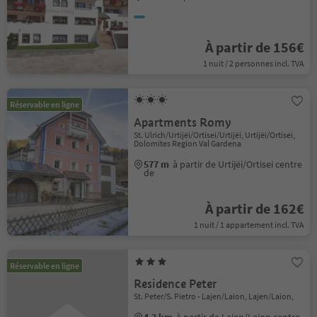
À partir de 156€
1 nuit / 2 personnes incl. TVA
Réservable en ligne
Apartments Romy
St. Ulrich/Urtijëi/Ortisei/Urtijëi, Urtijëi/Ortisei,
Dolomites Region Val Gardena
577 m
à partir de Urtijëi/Ortisei centre
de
À partir de 162€
1 nuit / 1 appartement incl. TVA
Réservable en ligne
Residence Peter
St. Peter/S. Pietro - Lajen/Laion, Lajen/Laion,