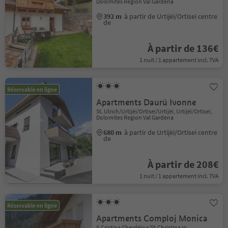
Dolomites Region Val Gardena
392 m
à partir de Urtijëi/Ortisei centre
de
À partir de 136€
1 nuit / 1 appartement incl. TVA
Réservable en ligne
Apartments Daurú Ivonne
St. Ulrich/Urtijëi/Ortisei/Urtijëi, Urtijëi/Ortisei,
Dolomites Region Val Gardena
680 m
à partir de Urtijëi/Ortisei centre
de
À partir de 208€
1 nuit / 1 appartement incl. TVA
Réservable en ligne
Apartments Comploj Monica
S.Cristina Gherdëina/St.Christina in