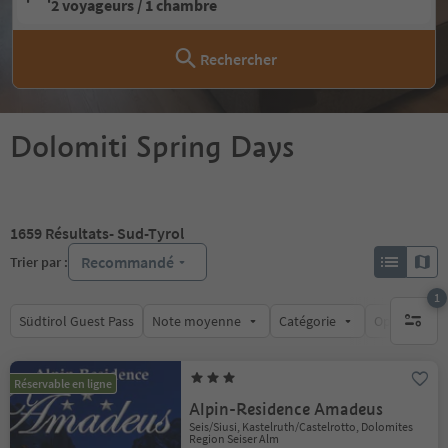
2 voyageurs / 1 chambre
Rechercher
Dolomiti Spring Days
1659
Résultats
- Sud-Tyrol
Recommandé
Trier par :
1
Südtirol Guest Pass
Note moyenne
Catégorie
Options de l
1 filtre 
Réservable en ligne
Alpin-Residence Amadeus
Seis/Siusi, Kastelruth/Castelrotto, Dolomites
Region Seiser Alm