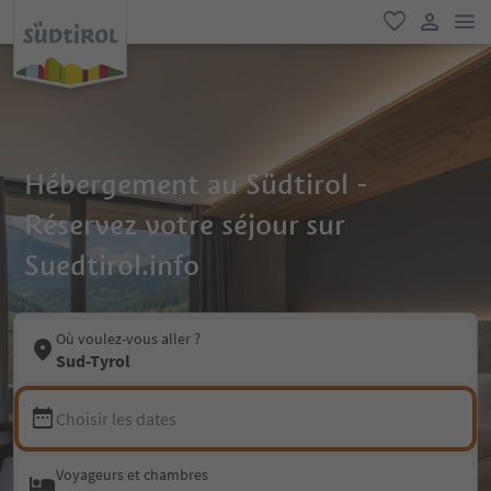
lie
favori
lien util
Hébergement au Südtirol -
Réservez votre séjour sur
Suedtirol.info
Où voulez-vous aller ?
Sud-Tyrol
Choisir les dates
Voyageurs et chambres