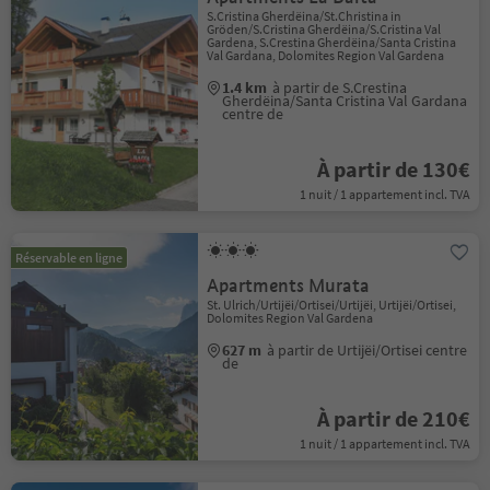
S.Cristina Gherdëina/St.Christina in
Gröden/S.Cristina Gherdëina/S.Cristina Val
Gardena, S.Crestina Gherdëina/Santa Cristina
Val Gardana, Dolomites Region Val Gardena
1.4 km
à partir de S.Crestina
Gherdëina/Santa Cristina Val Gardana
centre de
À partir de 130€
1 nuit / 1 appartement incl. TVA
Réservable en ligne
Apartments Murata
St. Ulrich/Urtijëi/Ortisei/Urtijëi, Urtijëi/Ortisei,
Dolomites Region Val Gardena
627 m
à partir de Urtijëi/Ortisei centre
de
À partir de 210€
1 nuit / 1 appartement incl. TVA