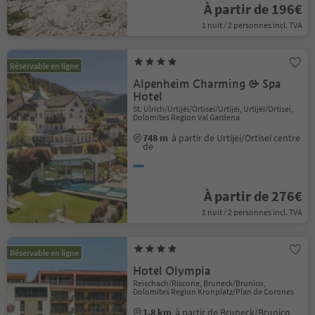
À partir de 196€
1 nuit / 2 personnes incl. TVA
Réservable en ligne
Alpenheim Charming & Spa
Hotel
St. Ulrich/Urtijëi/Ortisei/Urtijëi, Urtijëi/Ortisei,
Dolomites Region Val Gardena
748 m
à partir de Urtijëi/Ortisei centre
de
À partir de 276€
1 nuit / 2 personnes incl. TVA
Réservable en ligne
Hotel Olympia
Reischach/Riscone, Bruneck/Brunico,
Dolomites Region Kronplatz/Plan de Corones
1.8 km
à partir de Bruneck/Brunico