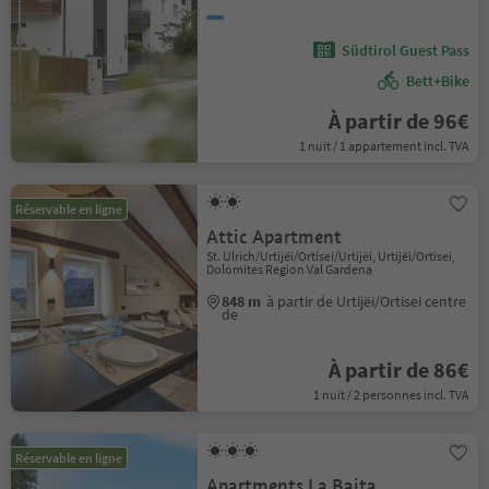
Südtirol Guest Pass
Bett+Bike
À partir de 96€
1 nuit / 1 appartement incl. TVA
Réservable en ligne
Attic Apartment
St. Ulrich/Urtijëi/Ortisei/Urtijëi, Urtijëi/Ortisei,
Dolomites Region Val Gardena
848 m
à partir de Urtijëi/Ortisei centre
de
À partir de 86€
1 nuit / 2 personnes incl. TVA
Réservable en ligne
Apartments La Baita