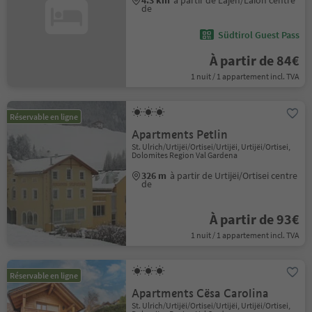
4.3 km
à partir de Lajen/Laion centre
de
Südtirol Guest Pass
À partir de 84€
1 nuit / 1 appartement incl. TVA
Réservable en ligne
Apartments Petlin
St. Ulrich/Urtijëi/Ortisei/Urtijëi, Urtijëi/Ortisei,
Dolomites Region Val Gardena
326 m
à partir de Urtijëi/Ortisei centre
de
À partir de 93€
1 nuit / 1 appartement incl. TVA
Réservable en ligne
Apartments Cësa Carolina
St. Ulrich/Urtijëi/Ortisei/Urtijëi, Urtijëi/Ortisei,