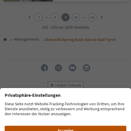
1
2
...
...
1
8
9
10
56
3
4
241 - 270 sur 1659 résultats
5
6
Hébergements
Dolomiti Spring Days dans le Sud-Tyrol
7
8
9
10
11
12
13
14
Langue : Français
15
16
17
FAQ
Contactez-nous
Presse
MICE
18
Politique de confidentialité
Conditions générales
Empreinte
19
20
Politique relative aux cookies
Commission film
21
À propos de nous
Déclaration d’accessibilité
South Tyrol B2B