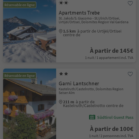
Réservable en ligne
Apartments Trebe
St. Jakob/S. Giacomo - St.Ulrich/Ortisei,
Urtijëi/Ortisei, Dolomites Region Val Gardena
1.5 km
à partir de Urtijëi/Ortisei
centre de
À partir de 145€
1 nuit / 1 appartement incl. TVA
Réservable en ligne
Garni Lantschner
Kastelruth/Castelrotto, Dolomites Region
Seiser Alm
211 m
à partir de
Kastelruth/Castelrotto centre de
Südtirol Guest Pass
À partir de 100€
1 nuit / 2 personnes incl. TVA