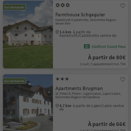
Sur demande
Farmhouse Schgaguler
Kastelruth/Castelrotto, Dolomites Region
Seiser Alm
1.6 km
à partir de
Kastelruth/Castelrotto centre de
Südtirol Guest Pass
À partir de 80€
1 nuit / 1 appartement incl. TVA
Sur demande
Apartments Brugman
St. Peter/S. Pietro - Lajen/Laion, Lajen/Laion,
Dolomites Region Val Gardena
4.7 km
à partir de Lajen/Laion centre
de
À partir de 66€
1 nuit / 1 appartement incl. TVA