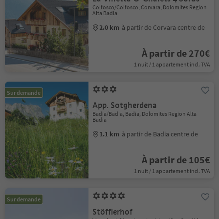
Colfosco/Colfosco, Corvara, Dolomites Region
Alta Badia
2.0 km
à partir de Corvara centre de
À partir de 270€
1 nuit / 1 appartement incl. TVA
Sur demande
App. Sotgherdena
Badia/Badia, Badia, Dolomites Region Alta
Badia
1.1 km
à partir de Badia centre de
À partir de 105€
1 nuit / 1 appartement incl. TVA
Sur demande
Stöfflerhof