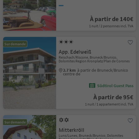
À partir de 140€
1 nuit / 2 personnes incl. TVA
Sur demande
App. Edelweiß
Reischach/Riscone, Bruneck/Brunico,
Dolomites Region Kronplatz/Plan de Corones
2.7 km
à partir de Bruneck/Brunico
centre de
Südtirol Guest Pass
À partir de 95€
1 nuit / 1 appartement incl. TVA
Sur demande
Mitterkröll
Luns/Lunes, Bruneck/Brunico, Dolomites