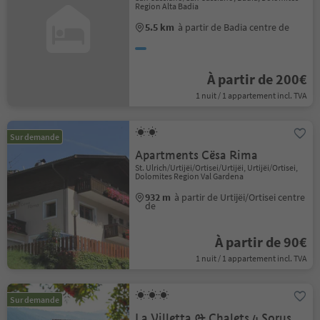
Region Alta Badia
5.5 km
à partir de Badia centre de
À partir de 200€
1 nuit / 1 appartement incl. TVA
Sur demande
Apartments Cësa Rima
St. Ulrich/Urtijëi/Ortisei/Urtijëi, Urtijëi/Ortisei,
Dolomites Region Val Gardena
932 m
à partir de Urtijëi/Ortisei centre
de
À partir de 90€
1 nuit / 1 appartement incl. TVA
Sur demande
La Villetta & Chalets 4 Sorus