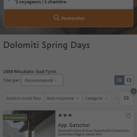
2 voyageurs / 1 chambre
Rechercher
Dolomiti Spring Days
1659
Résultats
- Sud-Tyrol
Recommandé
Trier par :
1
Südtirol Guest Pass
Note moyenne
Catégorie
Options de l
1 filtre 
Sur demande
App. Gatschol
Seiseralm/Alpe di Siusi, Kastelruth/Castelrotto,
Dolomites Region Seiser Alm