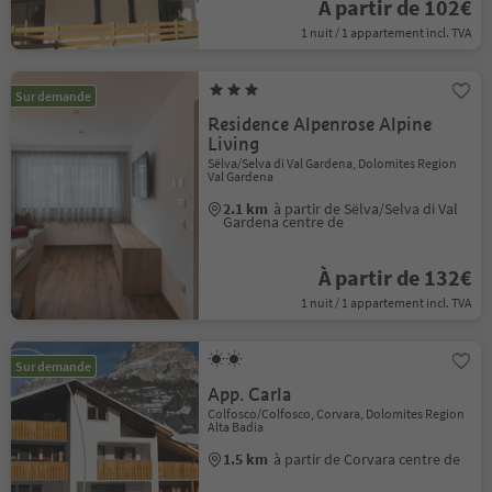
À partir de 102€
1 nuit / 1 appartement incl. TVA
Sur demande
Residence Alpenrose Alpine
Living
Sëlva/Selva di Val Gardena, Dolomites Region
Val Gardena
2.1 km
à partir de Sëlva/Selva di Val
Gardena centre de
À partir de 132€
1 nuit / 1 appartement incl. TVA
Sur demande
App. Carla
Colfosco/Colfosco, Corvara, Dolomites Region
Alta Badia
1.5 km
à partir de Corvara centre de