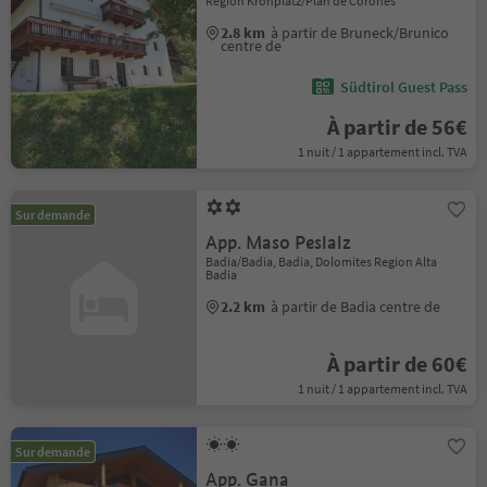
Region Kronplatz/Plan de Corones
2.8 km
à partir de Bruneck/Brunico
centre de
Südtirol Guest Pass
À partir de 56€
1 nuit / 1 appartement incl. TVA
Sur demande
App. Maso Peslalz
Badia/Badia, Badia, Dolomites Region Alta
Badia
2.2 km
à partir de Badia centre de
À partir de 60€
1 nuit / 1 appartement incl. TVA
Sur demande
App. Gana