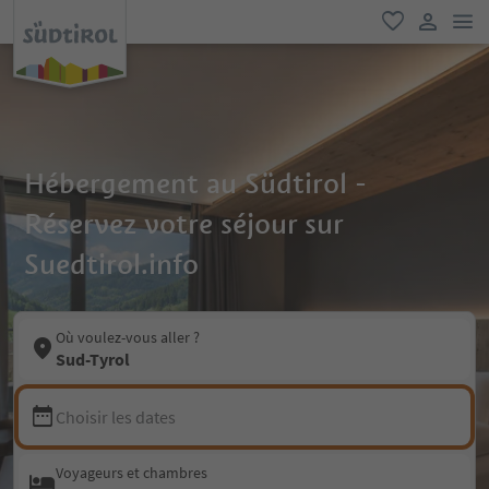
lie
favori
lien util
Hébergement au Südtirol -
Réservez votre séjour sur
Suedtirol.info
Où voulez-vous aller ?
Sud-Tyrol
Choisir les dates
Voyageurs et chambres