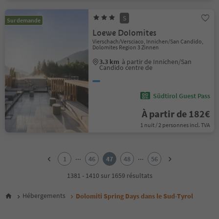
S
Sur demande
Loewe Dolomites
Vierschach/Versciaco, Innichen/San Candido,
Dolomites Region 3 Zinnen
3.3 km
à partir de Innichen/San
Candido centre de
Südtirol Guest Pass
À partir de 182€
1 nuit / 2 personnes incl. TVA
1
2
...
...
1
46
47
48
56
3
4
1381 - 1410 sur 1659 résultats
5
6
Hébergements
Dolomiti Spring Days dans le Sud-Tyrol
7
8