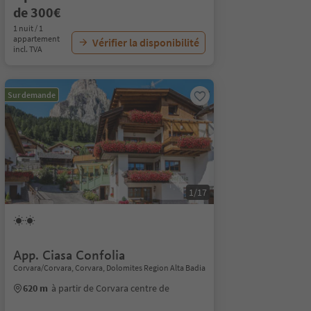
de 300€
1 nuit / 1
appartement
Vérifier la disponibilité
incl. TVA
Sur demande
1/17
App. Ciasa Confolia
Corvara/Corvara, Corvara, Dolomites Region Alta Badia
620 m
à partir de Corvara centre de