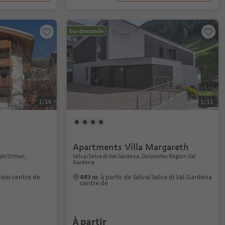
Sur demande
1/16
1/11
Apartments Villa Margareth
jëi/Ortisei,
Sëlva/Selva di Val Gardena, Dolomites Region Val
Gardena
tisei centre de
449 m
à partir de Sëlva/Selva di Val Gardena
centre de
À partir