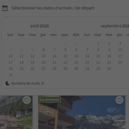
Sélectionner les dates d’arrivée / de départ
août
septembre
pring Days
lun
mar
mer
jeu
ven
sam
dim
lun
mar
mer
jeu
v
1
2
1
2
3
3
4
5
6
7
8
9
7
8
9
10
10
11
12
13
14
15
16
14
15
16
17
17
18
19
20
21
22
23
21
22
23
24
24
25
26
27
28
29
30
28
29
30
31
oyenne
Catégorie
Options de la carte
Hébergements dura
Nombre de nuits :
0
Sur demande