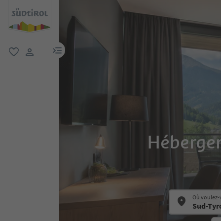
lien menu
favori
lien utilisateur
Hébergem
Où voulez-v