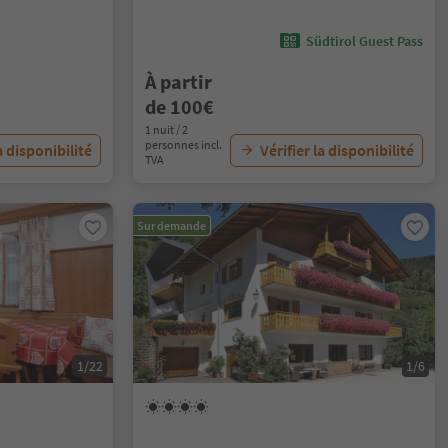
Südtirol Guest Pass
À partir
de 100€
1 nuit / 2
personnes incl.
a disponibilité
Vérifier la disponibilité
TVA
Sur demande
1/22
1/6