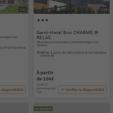
1/31
1/28
Garni-Hotel Broi CHARME &
RELAX
tes Region Val
Sëlva/Selva di Val Gardena, Dolomites Region Val
Gardena
lva di Val Gardena
397 m
à partir de Sëlva/Selva di Val Gardena
centre de
À partir
de 156€
1 nuit / 2
personnes incl.
a disponibilité
Vérifier la disponibilité
TVA
Sur demande