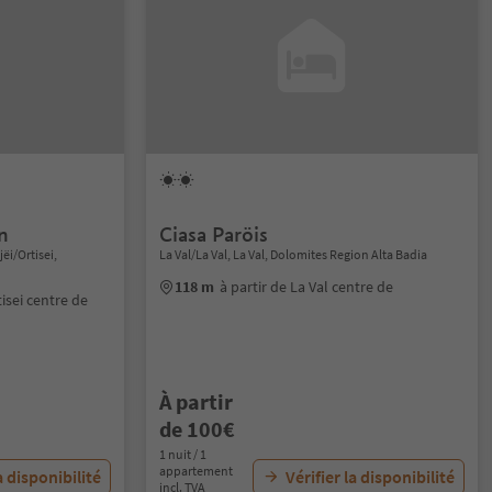
n
Ciasa Paröis
jëi/Ortisei,
La Val/La Val, La Val, Dolomites Region Alta Badia
118 m
à partir de La Val centre de
tisei centre de
À partir
de 100€
1 nuit / 1
appartement
a disponibilité
Vérifier la disponibilité
incl. TVA