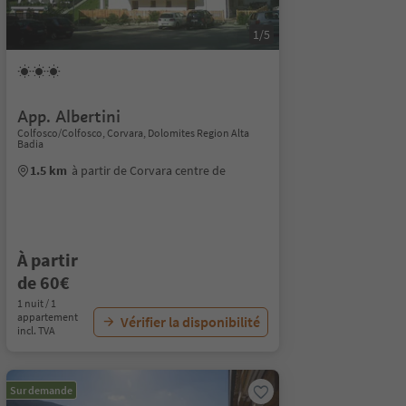
1/5
App. Albertini
Colfosco/Colfosco, Corvara, Dolomites Region Alta
Badia
1.5 km
à partir de Corvara centre de
À partir
de 60€
1 nuit / 1
appartement
Vérifier la disponibilité
incl. TVA
Sur demande