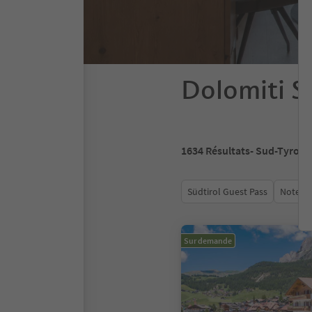
Dolomiti S
1634
Résultats
- Sud-Tyrol
Südtirol Guest Pass
Note m
Sur demande