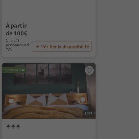
À partir
de 100€
1 nuit / 2
personnes incl.
Vérifier la disponibilité
TVA
Sur demande
1/25