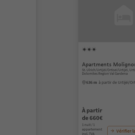
Apartments Moligno
St. Ulrich/Urtijëi/Ortisei/Urtijëi, Urti
Dolomites Region Val Gardena
636 m
à partir de Urtijëi/Or
À partir
de 660€
1 nuit / 1
appartement
Vérifier l
incl. TVA