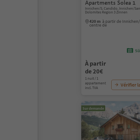
Apartments Solea 1
Innichen/S. Candido, Innichen/Sa
Dolomites Region 3 Zinnen
420 m
à partir de Inniche
centre de
Sü
À partir
de 20€
1 nuit / 1
appartement
Vérifier l
incl. TVA
Sur demande