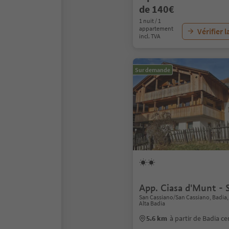
de 140€
1 nuit / 1
appartement
Vérifier l
incl. TVA
Sur demande
App. Ciasa d'Munt - 
San Cassiano/San Cassiano, Badia
Alta Badia
5.6 km
à partir de Badia ce