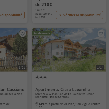
de 210€
1 nuit / 1
appartement
a disponibilité
Vérifier la disponibilité
incl. TVA
Sur demande
1/21
1/14
San Cassiano
Apartments Ciasa Lavarella
, Dolomites Region
San Vigilio, Al Plan/San Vigilio, Dolomites Region
Kronplatz/Plan de Corones
ntre de
149 m
à partir de Al Plan/San Vigilio centre
de