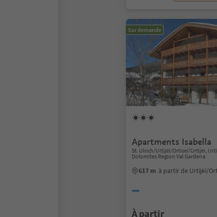
Sur demande
Apartments Isabella
St. Ulrich/Urtijëi/Ortisei/Urtijëi, Urti
Dolomites Region Val Gardena
617 m
à partir de Urtijëi/Or
À partir