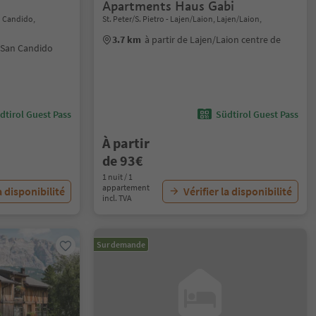
Apartments Haus Gabi
n Candido,
St. Peter/S. Pietro - Lajen/Laion, Lajen/Laion,
3.7 km
à partir de Lajen/Laion centre de
n/San Candido
dtirol Guest Pass
Südtirol Guest Pass
À partir
de 93€
1 nuit / 1
appartement
a disponibilité
Vérifier la disponibilité
incl. TVA
Sur demande