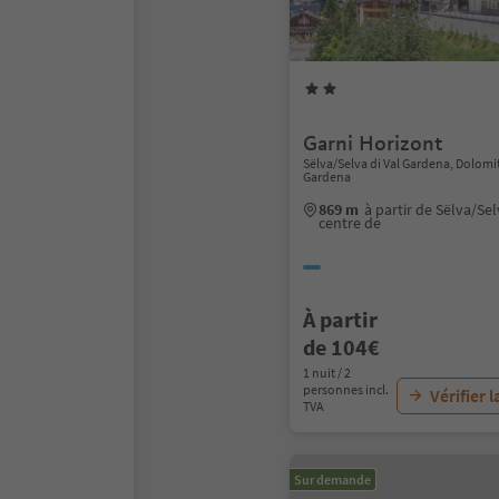
Garni Horizont
Sëlva/Selva di Val Gardena, Dolomi
Gardena
869 m
à partir de Sëlva/Se
centre de
À partir
de 104€
1 nuit / 2
personnes incl.
Vérifier l
TVA
Sur demande