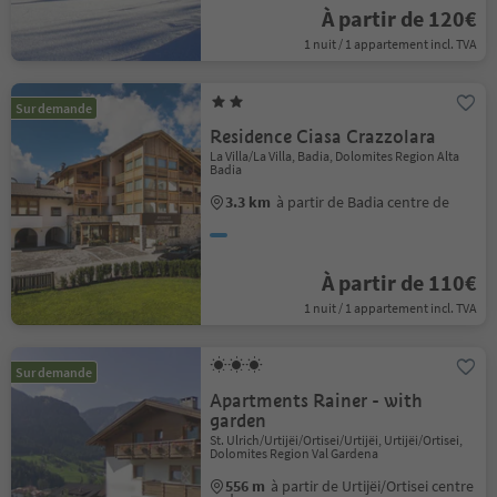
À partir de 120€
1 nuit / 1 appartement incl. TVA
Sur demande
Residence Ciasa Crazzolara
La Villa/La Villa, Badia, Dolomites Region Alta
Badia
3.3 km
à partir de Badia centre de
À partir de 110€
1 nuit / 1 appartement incl. TVA
Sur demande
Apartments Rainer - with
garden
St. Ulrich/Urtijëi/Ortisei/Urtijëi, Urtijëi/Ortisei,
Dolomites Region Val Gardena
556 m
à partir de Urtijëi/Ortisei centre