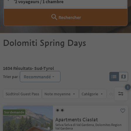
2 voyageurs / 1 chambre
Rechercher
Dolomiti Spring Days
1634
Résultats
- Sud-Tyrol
Recommandé
Trier par :
1
Südtirol Guest Pass
Note moyenne
Catégorie
Options de l
1 filtre 
Sur demande
Apartments Ciaslat
Sëlva/Selva di Val Gardena, Dolomites Region
Val Gardena