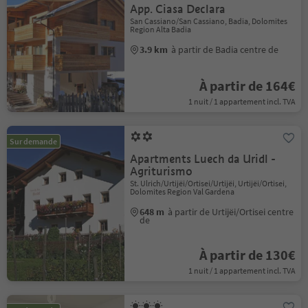
App. Ciasa Declara
San Cassiano/San Cassiano, Badia, Dolomites
Region Alta Badia
3.9 km
à partir de Badia centre de
À partir de 164€
1 nuit / 1 appartement incl. TVA
Sur demande
Apartments Luech da Uridl -
Agriturismo
St. Ulrich/Urtijëi/Ortisei/Urtijëi, Urtijëi/Ortisei,
Dolomites Region Val Gardena
648 m
à partir de Urtijëi/Ortisei centre
de
À partir de 130€
1 nuit / 1 appartement incl. TVA