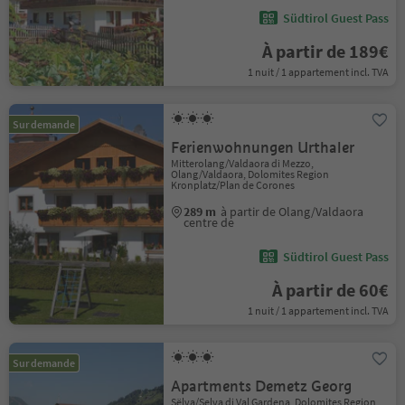
Südtirol Guest Pass
À partir de 189€
1 nuit / 1 appartement incl. TVA
Sur demande
Ferienwohnungen Urthaler
Mitterolang/Valdaora di Mezzo,
Olang/Valdaora, Dolomites Region
Kronplatz/Plan de Corones
289 m
à partir de Olang/Valdaora
centre de
Südtirol Guest Pass
À partir de 60€
1 nuit / 1 appartement incl. TVA
Sur demande
Apartments Demetz Georg
Sëlva/Selva di Val Gardena, Dolomites Region