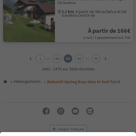
Val Gardena
2.1 km
à partir de Sëlva/Selva di Val
Gardena centre de
À partir de 166€
1 nuit / 1 appartement incl. TVA
1
2
...
...
1
48
49
50
55
3
4
1441 - 1470 sur 1634 résultats
5
6
Hébergements
Dolomiti Spring Days dans le Sud-Tyrol
7
8
9
10
11
12
13
14
Langue : Français
15