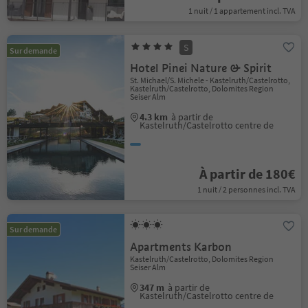
1 nuit / 1 appartement incl. TVA
S
Sur demande
Hotel Pinei Nature & Spirit
St. Michael/S. Michele - Kastelruth/Castelrotto,
Kastelruth/Castelrotto, Dolomites Region
Seiser Alm
4.3 km
à partir de
Kastelruth/Castelrotto centre de
À partir de 180€
1 nuit / 2 personnes incl. TVA
Sur demande
Apartments Karbon
Kastelruth/Castelrotto, Dolomites Region
Seiser Alm
347 m
à partir de
Kastelruth/Castelrotto centre de