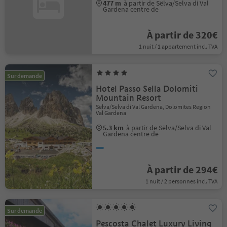
477 m
à partir de Sëlva/Selva di Val
Gardena centre de
À partir de 320€
1 nuit / 1 appartement incl. TVA
Sur demande
Hotel Passo Sella Dolomiti
Mountain Resort
Sëlva/Selva di Val Gardena, Dolomites Region
Val Gardena
5.3 km
à partir de Sëlva/Selva di Val
Gardena centre de
À partir de 294€
1 nuit / 2 personnes incl. TVA
Sur demande
Pescosta Chalet Luxury Living