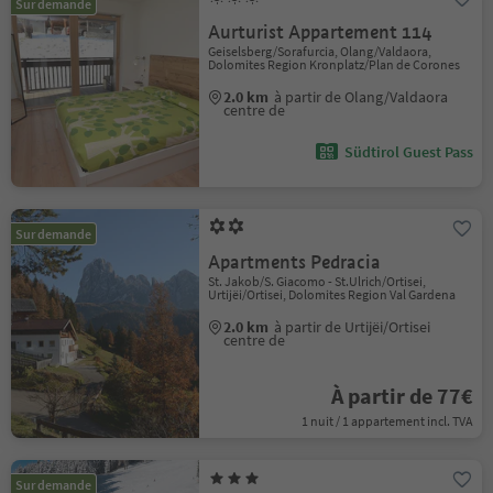
Sur demande
Aurturist Appartement 114
Geiselsberg/Sorafurcia, Olang/Valdaora,
Dolomites Region Kronplatz/Plan de Corones
2.0 km
à partir de Olang/Valdaora
centre de
Südtirol Guest Pass
Sur demande
Apartments Pedracia
St. Jakob/S. Giacomo - St.Ulrich/Ortisei,
Urtijëi/Ortisei, Dolomites Region Val Gardena
2.0 km
à partir de Urtijëi/Ortisei
centre de
À partir de 77€
1 nuit / 1 appartement incl. TVA
Sur demande