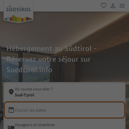
lie
favori
lien util
Hébergement au Südtirol -
Réservez votre séjour sur
Suedtirol.info
Où voulez-vous aller ?
Sud-Tyrol
Choisir les dates
Voyageurs et chambres