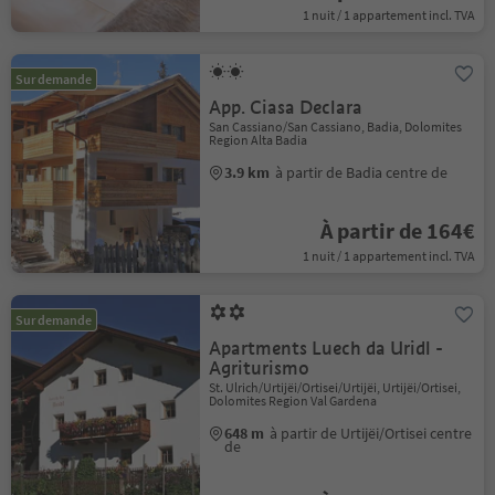
1 nuit / 1 appartement incl. TVA
Sur demande
App. Ciasa Declara
San Cassiano/San Cassiano, Badia, Dolomites
Region Alta Badia
3.9 km
à partir de Badia centre de
À partir de 164€
1 nuit / 1 appartement incl. TVA
Sur demande
Apartments Luech da Uridl -
Agriturismo
St. Ulrich/Urtijëi/Ortisei/Urtijëi, Urtijëi/Ortisei,
Dolomites Region Val Gardena
648 m
à partir de Urtijëi/Ortisei centre
de