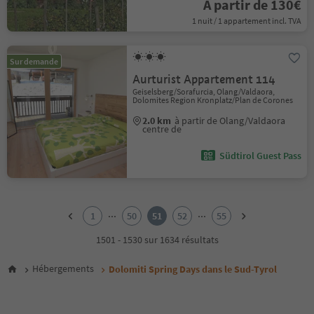
À partir de 130€
1 nuit / 1 appartement incl. TVA
Sur demande
Aurturist Appartement 114
Geiselsberg/Sorafurcia, Olang/Valdaora,
Dolomites Region Kronplatz/Plan de Corones
2.0 km
à partir de Olang/Valdaora
centre de
Südtirol Guest Pass
1
2
...
...
1
50
51
52
55
3
4
1501 - 1530 sur 1634 résultats
5
6
Hébergements
Dolomiti Spring Days dans le Sud-Tyrol
7
8
9