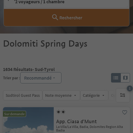
2 voyageurs / 1 chambre
Rechercher
Dolomiti Spring Days
1634
Résultats
- Sud-Tyrol
Recommandé
Trier par :
1
Südtirol Guest Pass
Note moyenne
Catégorie
Options de l
1 filtre 
Sur demande
App. Ciasa d'Munt
La Villa/La Villa, Badia, Dolomites Region Alta
Badia