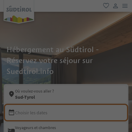
lie
favori
lien util
Hébergement au Südtirol -
Réservez votre séjour sur
Suedtirol.info
Où voulez-vous aller ?
Sud-Tyrol
Choisir les dates
Voyageurs et chambres