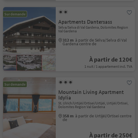
Sur demande
Apartments Dantersass
Sëlva/Selva di Val Gardena, Dolomites Region
Val Gardena
312 m
à partir de Sëlva/Selva di Val
Gardena centre de
À partir de 120€
1 nuit / 1 appartement incl. TVA
Sur demande
Mountain Living Apartment
Idylia
St. Ulrich/Urtijëi/Ortisei/Urtijëi, Urtijëi/Ortisei,
Dolomites Region Val Gardena
358 m
à partir de Urtijëi/Ortisei centre
de
À partir de 250€