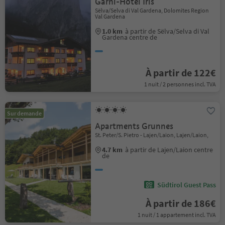
Garni-Hotel Iris
Sëlva/Selva di Val Gardena, Dolomites Region
Val Gardena
1.0 km
à partir de Sëlva/Selva di Val
Gardena centre de
À partir de 122€
1 nuit / 2 personnes incl. TVA
Sur demande
Apartments Grunnes
St. Peter/S. Pietro - Lajen/Laion, Lajen/Laion,
4.7 km
à partir de Lajen/Laion centre
de
Südtirol Guest Pass
À partir de 186€
1 nuit / 1 appartement incl. TVA