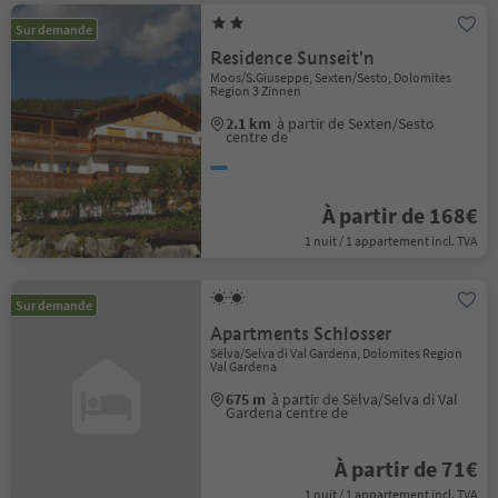
Sur demande
Residence Sunseit'n
Moos/S.Giuseppe, Sexten/Sesto, Dolomites
Region 3 Zinnen
2.1 km
à partir de Sexten/Sesto
centre de
À partir de 168€
1 nuit / 1 appartement incl. TVA
Sur demande
Apartments Schlosser
Sëlva/Selva di Val Gardena, Dolomites Region
Val Gardena
675 m
à partir de Sëlva/Selva di Val
Gardena centre de
À partir de 71€
1 nuit / 1 appartement incl. TVA