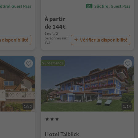
dtirol Guest Pass
Südtirol Guest Pass
À partir
de 144€
1 nuit / 2
personnes incl.
a disponibilité
Vérifier la disponibilité
TVA
Sur demande
1/20
1/14
Hotel Talblick