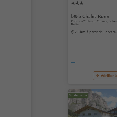
b&b Chalet Rönn
Colfosco/Colfosco, Corvara, Dolom
Badia
2.6 km
à partir de Corvara
Vérifier l
Sur demande