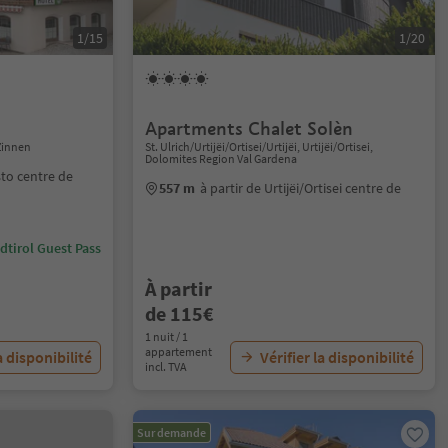
1/15
1/20
Apartments Chalet Solèn
Zinnen
St. Ulrich/Urtijëi/Ortisei/Urtijëi, Urtijëi/Ortisei,
Dolomites Region Val Gardena
sto centre de
557 m
à partir de Urtijëi/Ortisei centre de
dtirol Guest Pass
À partir
de 115€
1 nuit / 1
appartement
a disponibilité
Vérifier la disponibilité
incl. TVA
Sur demande