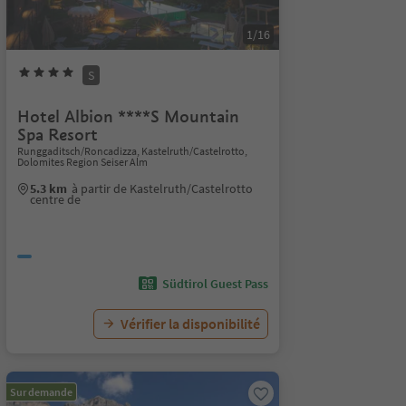
1/16
S
Hotel Albion ****S Mountain
Spa Resort
Runggaditsch/Roncadizza, Kastelruth/Castelrotto,
Dolomites Region Seiser Alm
5.3 km
à partir de Kastelruth/Castelrotto
centre de
Südtirol Guest Pass
Vérifier la disponibilité
Sur demande