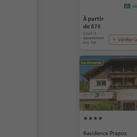
Sü
À partir
de 87€
1 nuit / 1
appartement
Vérifier l
incl. TVA
Sur demande
Residence Prapoz