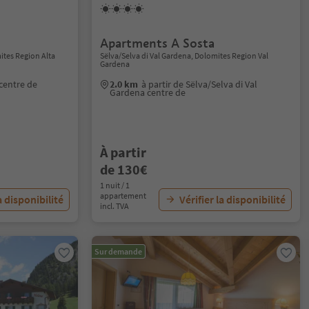
Apartments A Sosta
ites Region Alta
Sëlva/Selva di Val Gardena, Dolomites Region Val
Gardena
 centre de
2.0 km
à partir de Sëlva/Selva di Val
Gardena centre de
À partir
de 130€
1 nuit / 1
appartement
a disponibilité
Vérifier la disponibilité
incl. TVA
Sur demande