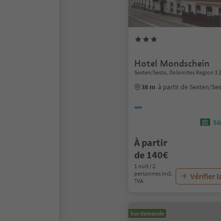
Hotel Mondschein
Sexten/Sesto, Dolomites Region 3 
38 m
à partir de Sexten/Se
Sü
À partir
de 140€
1 nuit / 2
personnes incl.
Vérifier l
TVA
Sur demande