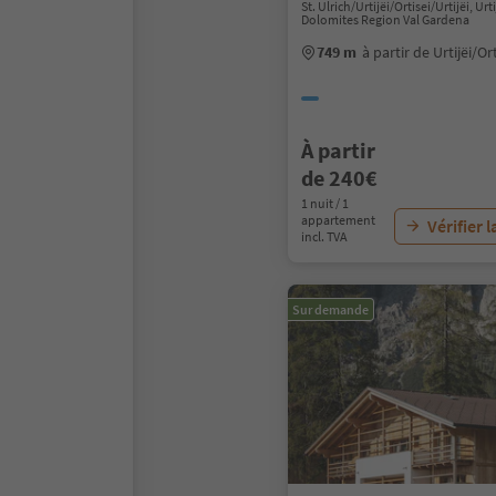
St. Ulrich/Urtijëi/Ortisei/Urtijëi, Urti
Dolomites Region Val Gardena
749 m
à partir de Urtijëi/Or
À partir
de 240€
1 nuit / 1
appartement
Vérifier l
incl. TVA
Sur demande