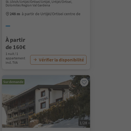
St. Ulrich/Urtijëi/Ortisei/Urtijëi, Urtijëi/Ortisei,
Dolomites Region Val Gardena
248 m
à partir de Urtijëi/Ortisei centre de
À partir
de 160€
1 nuit / 1
appartement
Vérifier la disponibilité
incl. TVA
Sur demande
1/28