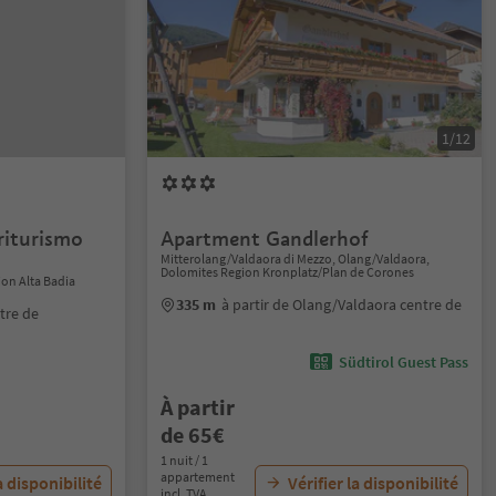
1/12
riturismo
Apartment Gandlerhof
Mitterolang/Valdaora di Mezzo, Olang/Valdaora,
Dolomites Region Kronplatz/Plan de Corones
ion Alta Badia
335 m
à partir de Olang/Valdaora centre de
ntre de
Südtirol Guest Pass
À partir
de 65€
1 nuit / 1
appartement
a disponibilité
Vérifier la disponibilité
incl. TVA