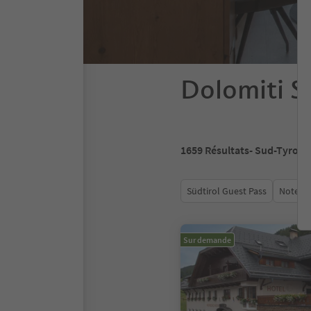
Dolomiti S
1659
Résultats
- Sud-Tyrol
Südtirol Guest Pass
Note m
Sur demande