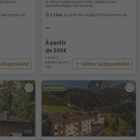
jëi/Ortisei,
St. Ulrich/Urtijëi/Ortisei/Urtijëi, Urtijëi/Ortisei,
Dolomites Region Val Gardena
tisei centre de
1.7 km
à partir de Urtijëi/Ortisei centre de
À partir
de 200€
1 nuit / 2
personnes incl.
a disponibilité
Vérifier la disponibilité
TVA
Sur demande
1/31
1/5