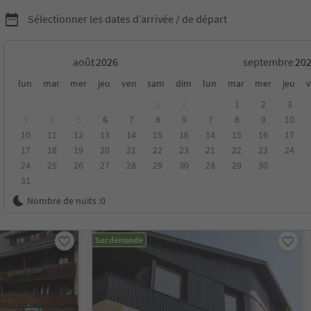
Sélectionner les dates d’arrivée / de départ
août
septembre
pring Days
lun
mar
mer
jeu
ven
sam
dim
lun
mar
mer
jeu
v
1
2
1
2
3
3
4
5
6
7
8
9
7
8
9
10
10
11
12
13
14
15
16
14
15
16
17
17
18
19
20
21
22
23
21
22
23
24
24
25
26
27
28
29
30
28
29
30
31
oyenne
Catégorie
Options de la carte
Hébergements dura
Nombre de nuits :
0
Sur demande