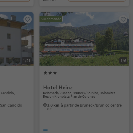
Sur demande
1/21
1/6
Hotel Heinz
n Candido,
Reischach/Riscone, Bruneck/Brunico, Dolomites
Region Kronplatz/Plan de Corones
n/San Candido
3.0 km
à partir de Bruneck/Brunico centre
de