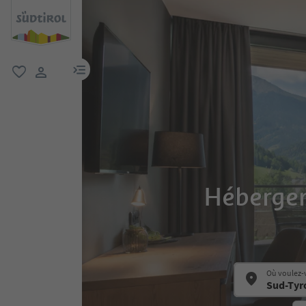
lien menu
favori
lien utilisateur
Hébergem
Où voulez-v