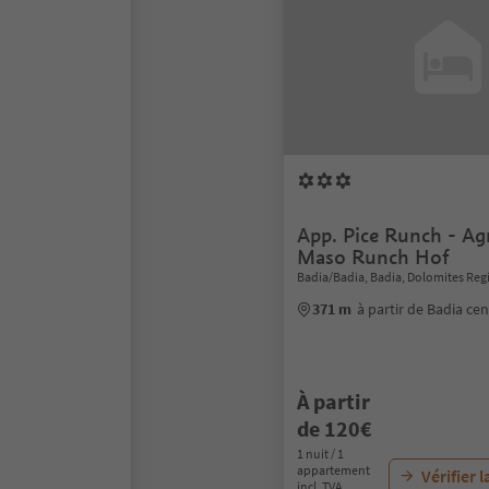
App. Pice Runch - Ag
Maso Runch Hof
Badia/Badia, Badia, Dolomites Reg
371 m
à partir de Badia ce
À partir
de 120€
1 nuit / 1
appartement
Vérifier l
incl. TVA