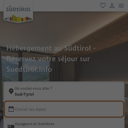
lie
favori
lien util
Hébergement au Südtirol -
Réservez votre séjour sur
Suedtirol.info
Où voulez-vous aller ?
Sud-Tyrol
Choisir les dates
Voyageurs et chambres