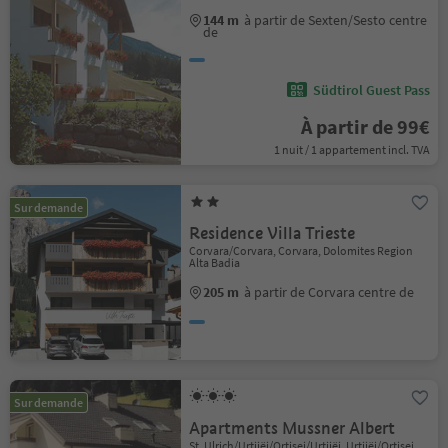
144 m
à partir de Sexten/Sesto centre
de
Südtirol Guest Pass
À partir de 99€
1 nuit / 1 appartement incl. TVA
Sur demande
Residence Villa Trieste
Corvara/Corvara, Corvara, Dolomites Region
Alta Badia
205 m
à partir de Corvara centre de
Sur demande
Apartments Mussner Albert
St. Ulrich/Urtijëi/Ortisei/Urtijëi, Urtijëi/Ortisei,