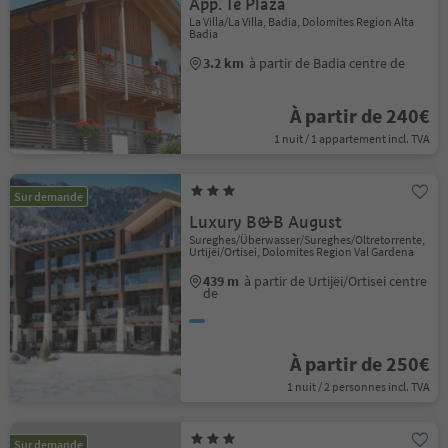
App. Te Plaza
La Villa/La Villa, Badia, Dolomites Region Alta
Badia
3.2 km
à partir de Badia centre de
À partir de 240€
1 nuit / 1 appartement incl. TVA
Sur demande
Luxury B&B August
Sureghes/Überwasser/Sureghes/Oltretorrente,
Urtijëi/Ortisei, Dolomites Region Val Gardena
439 m
à partir de Urtijëi/Ortisei centre
de
À partir de 250€
1 nuit / 2 personnes incl. TVA
Sur demande