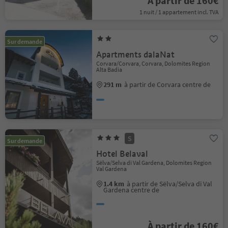
À partir de 160€
1 nuit / 1 appartement incl. TVA
Sur demande
Apartments dalaNat
Corvara/Corvara, Corvara, Dolomites Region
Alta Badia
291 m
à partir de Corvara centre de
S
Sur demande
Hotel Belaval
Sëlva/Selva di Val Gardena, Dolomites Region
Val Gardena
1.4 km
à partir de Sëlva/Selva di Val
Gardena centre de
À partir de 160€