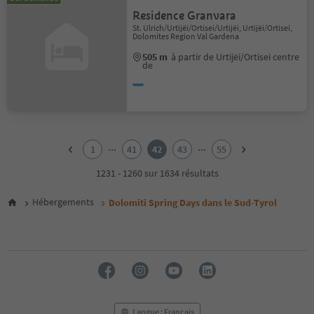
Residence Granvara
St. Ulrich/Urtijëi/Ortisei/Urtijëi, Urtijëi/Ortisei,
Dolomites Region Val Gardena
505 m
à partir de Urtijëi/Ortisei centre
de
1
2
...
...
1
41
42
43
55
3
4
1231 - 1260 sur 1634 résultats
5
6
Hébergements
Dolomiti Spring Days dans le Sud-Tyrol
7
8
9
10
11
12
13
14
Langue : Français