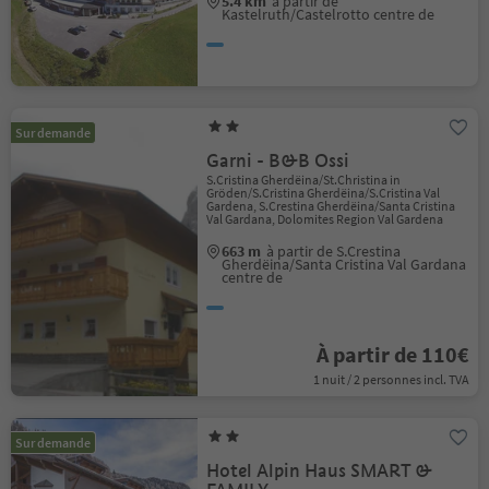
5.4 km
à partir de
Kastelruth/Castelrotto centre de
Sur demande
Garni - B&B Ossi
S.Cristina Gherdëina/St.Christina in
Gröden/S.Cristina Gherdëina/S.Cristina Val
Gardena, S.Crestina Gherdëina/Santa Cristina
Val Gardana, Dolomites Region Val Gardena
663 m
à partir de S.Crestina
Gherdëina/Santa Cristina Val Gardana
centre de
À partir de 110€
1 nuit / 2 personnes incl. TVA
Sur demande
Hotel Alpin Haus SMART &