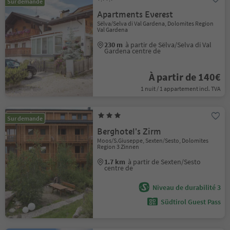
Sur demande
Apartments Everest
Sëlva/Selva di Val Gardena, Dolomites Region
Val Gardena
230 m
à partir de Sëlva/Selva di Val
Gardena centre de
À partir de 140€
1 nuit / 1 appartement incl. TVA
Sur demande
Berghotel's Zirm
Moos/S.Giuseppe, Sexten/Sesto, Dolomites
Region 3 Zinnen
1.7 km
à partir de Sexten/Sesto
centre de
Niveau de durabilité 3
Südtirol Guest Pass