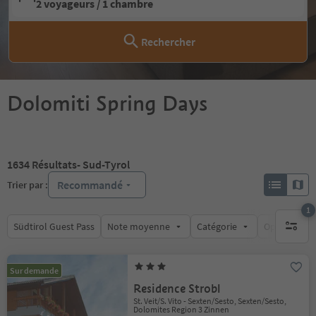
2 voyageurs / 1 chambre
Rechercher
Dolomiti Spring Days
1634
Résultats
- Sud-Tyrol
Recommandé
Trier par :
1
Südtirol Guest Pass
Note moyenne
Catégorie
Options de l
1 filtre 
Sur demande
Residence Strobl
St. Veit/S. Vito - Sexten/Sesto, Sexten/Sesto,
Dolomites Region 3 Zinnen