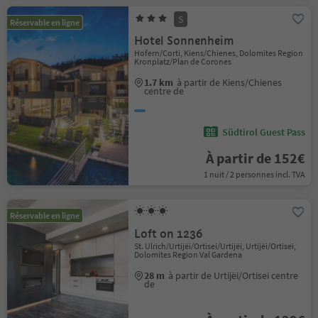
S
Réservable en ligne
Hotel Sonnenheim
Hofern/Corti, Kiens/Chienes, Dolomites Region
Kronplatz/Plan de Corones
1.7 km
à partir de Kiens/Chienes
centre de
Südtirol Guest Pass
À partir de 152€
1 nuit / 2 personnes incl. TVA
Réservable en ligne
Loft on 1236
St. Ulrich/Urtijëi/Ortisei/Urtijëi, Urtijëi/Ortisei,
Dolomites Region Val Gardena
28 m
à partir de Urtijëi/Ortisei centre
de