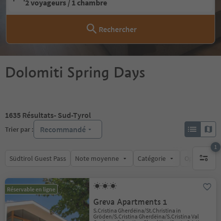
2 voyageurs / 1 chambre
Rechercher
Dolomiti Spring Days
1635
Résultats
- Sud-Tyrol
Recommandé
Trier par :
1
Südtirol Guest Pass
Note moyenne
Catégorie
Options de l
1 filtre 
Réservable en ligne
Greva Apartments 1
S.Cristina Gherdëina/St.Christina in
Gröden/S.Cristina Gherdëina/S.Cristina Val