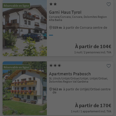
Réservable en ligne
Garni Haus Tyrol
Corvara/Corvara, Corvara, Dolomites Region
Alta Badia
559 m
à partir de Corvara centre de
À partir de 104€
1 nuit / 2 personnes incl. TVA
Réservable en ligne
Apartments Prabosch
St. Ulrich/Urtijëi/Ortisei/Urtijëi, Urtijëi/Ortisei,
Dolomites Region Val Gardena
562 m
à partir de Urtijëi/Ortisei centre
de
À partir de 170€
1 nuit / 1 appartement incl. TVA