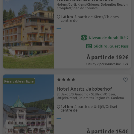
Hofern/Corti, Kiens/Chienes, Dolomites Region
Kronplatz/Plan de Corones
1.8 km
à partir de Kiens/Chienes
centre de
Niveau de durabilité 2
Südtirol Guest Pass
À partir de 192€
1 nuit / 2 personnes incl. TVA
Réservable en ligne
Hotel Ansitz Jakoberhof
St. Jakob/S. Giacomo - St.Ulrich/Ortisei,
Urtijëi/Ortisei, Dolomites Region Val Gardena
1.4 km
à partir de Urtijëi/Ortisei
centre de
À partir de 154€