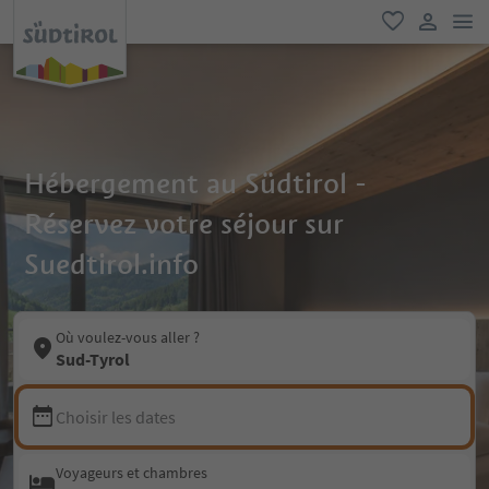
lie
favori
lien util
Hébergement au Südtirol -
Réservez votre séjour sur
Suedtirol.info
Où voulez-vous aller ?
Sud-Tyrol
Choisir les dates
Voyageurs et chambres