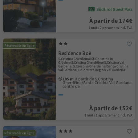
Südtirol Guest Pass
À partir de 174€
1 nuit / 2 personnes incl. TVA
Réservable en ligne
Residence Boè
S.Cristina Gherdëina/St.Christina in
Gröden/S.Cristina Gherdëina/S.Cristina Val
Gardena, S.Crestina Gherdëina/Santa Cristina
Val Gardana, Dolomites Region Val Gardena
185 m
à partir de S.Crestina
Gherdëina/Santa Cristina Val Gardana
centre de
À partir de 152€
1 nuit / 1 appartement incl. TVA
Réservable en ligne