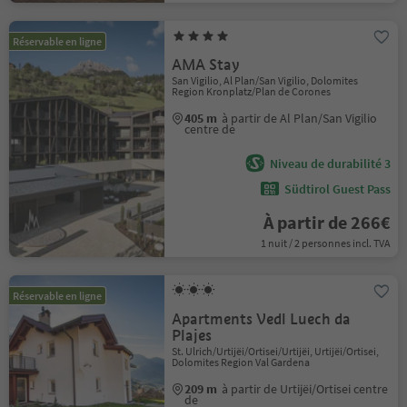
Réservable en ligne
AMA Stay
San Vigilio, Al Plan/San Vigilio, Dolomites
Region Kronplatz/Plan de Corones
405 m
à partir de Al Plan/San Vigilio
centre de
Niveau de durabilité 3
Südtirol Guest Pass
À partir de 266€
1 nuit / 2 personnes incl. TVA
Réservable en ligne
Apartments Vedl Luech da
Plajes
St. Ulrich/Urtijëi/Ortisei/Urtijëi, Urtijëi/Ortisei,
Dolomites Region Val Gardena
209 m
à partir de Urtijëi/Ortisei centre
de