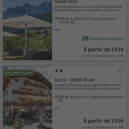
Hotel Post
Oberolang/Valdaora di Sopra, Olang/Valdaora,
Dolomites Region Kronplatz/Plan de Corones
830 m
à partir de Olang/Valdaora
centre de
Südtirol Guest Pass
À partir de 192€
1 nuit / 2 personnes incl. TVA
Réservable en ligne
Garni - B&B Rives
Sureghes/Überwasser/Sureghes/Oltretorrente,
Urtijëi/Ortisei, Dolomites Region Val Gardena
297 m
à partir de Urtijëi/Ortisei centre
de
À partir de 150€
1 nuit / 2 personnes incl. TVA