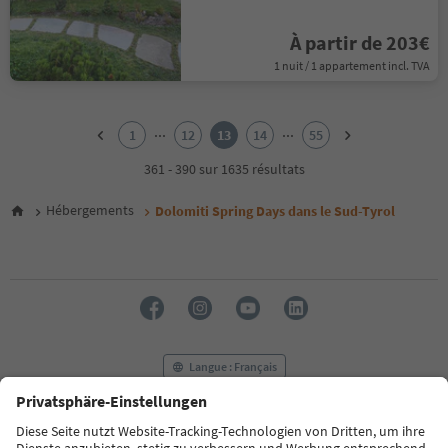
À partir de 203€
1 nuit / 1 appartement incl. TVA
1
2
...
...
1
12
13
14
55
3
4
361 - 390 sur 1635 résultats
5
6
Hébergements
Dolomiti Spring Days dans le Sud-Tyrol
7
8
9
10
11
12
13
14
Langue : Français
15
16
17
FAQ
Contactez-nous
Presse
MICE
18