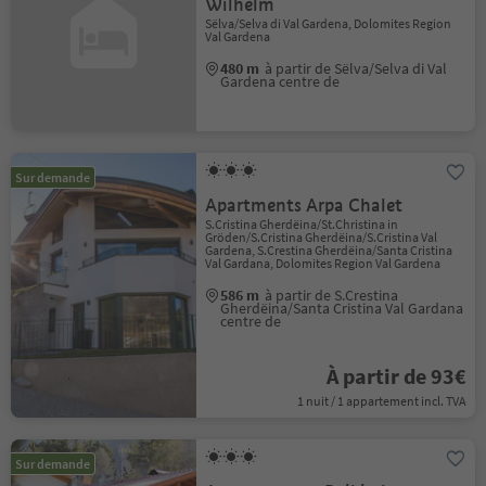
Wilhelm
Sëlva/Selva di Val Gardena, Dolomites Region
Val Gardena
480 m
à partir de Sëlva/Selva di Val
Gardena centre de
Sur demande
Apartments Arpa Chalet
S.Cristina Gherdëina/St.Christina in
Gröden/S.Cristina Gherdëina/S.Cristina Val
Gardena, S.Crestina Gherdëina/Santa Cristina
Val Gardana, Dolomites Region Val Gardena
586 m
à partir de S.Crestina
Gherdëina/Santa Cristina Val Gardana
centre de
À partir de 93€
1 nuit / 1 appartement incl. TVA
Sur demande