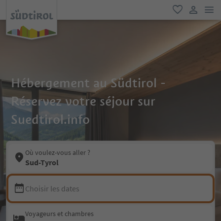
lie
favori
lien util
Hébergement au Südtirol -
Réservez votre séjour sur
Suedtirol.info
Où voulez-vous aller ?
Sud-Tyrol
Choisir les dates
Voyageurs et chambres