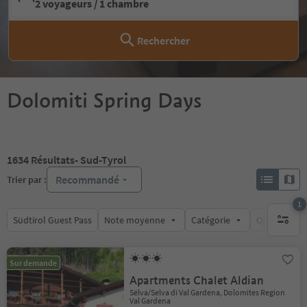
2 voyageurs / 1 chambre
Rechercher
Dolomiti Spring Days
1634
Résultats
- Sud-Tyrol
Recommandé
Trier par :
1
Südtirol Guest Pass
Note moyenne
Catégorie
Options de l
1 filtre 
Sur demande
Apartments Chalet Aldian
Sëlva/Selva di Val Gardena, Dolomites Region
Val Gardena