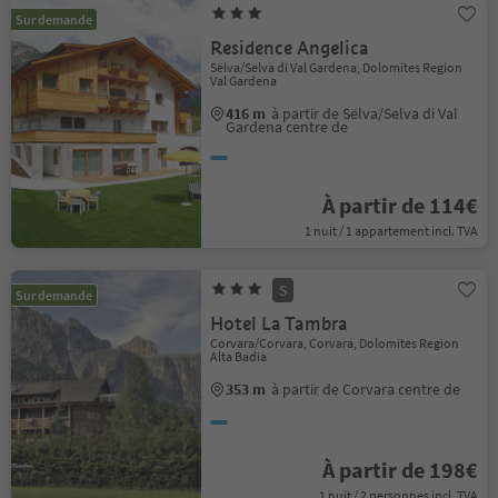
Sur demande
Residence Angelica
Sëlva/Selva di Val Gardena, Dolomites Region
Val Gardena
416 m
à partir de Sëlva/Selva di Val
Gardena centre de
À partir de 114€
1 nuit / 1 appartement incl. TVA
S
Sur demande
Hotel La Tambra
Corvara/Corvara, Corvara, Dolomites Region
Alta Badia
353 m
à partir de Corvara centre de
À partir de 198€
1 nuit / 2 personnes incl. TVA