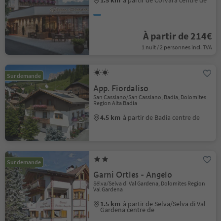
1.5 km
à partir de Corvara centre de
À partir de 214€
1 nuit / 2 personnes incl. TVA
Sur demande
App. Fiordaliso
San Cassiano/San Cassiano, Badia, Dolomites
Region Alta Badia
4.5 km
à partir de Badia centre de
Sur demande
Garni Ortles - Angelo
Sëlva/Selva di Val Gardena, Dolomites Region
Val Gardena
1.5 km
à partir de Sëlva/Selva di Val
Gardena centre de