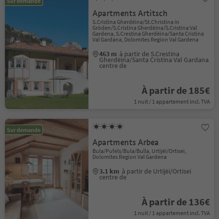
Sur demande
Apartments Artitsch
S.Cristina Gherdëina/St.Christina in
Gröden/S.Cristina Gherdëina/S.Cristina Val
Gardena, S.Crestina Gherdëina/Santa Cristina
Val Gardana, Dolomites Region Val Gardena
463 m
à partir de S.Crestina
Gherdëina/Santa Cristina Val Gardana
centre de
À partir de 185€
1 nuit / 1 appartement incl. TVA
Sur demande
Apartments Arbea
Bula/Pufels/Bula/Bulla, Urtijëi/Ortisei,
Dolomites Region Val Gardena
3.1 km
à partir de Urtijëi/Ortisei
centre de
À partir de 136€
1 nuit / 1 appartement incl. TVA