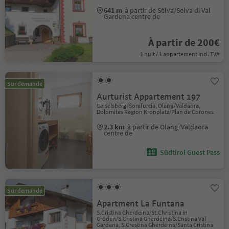
641 m
à partir de Sëlva/Selva di Val
Gardena centre de
À partir de 200€
1 nuit / 1 appartement incl. TVA
Sur demande
Aurturist Appartement 197
Geiselsberg/Sorafurcia, Olang/Valdaora,
Dolomites Region Kronplatz/Plan de Corones
2.3 km
à partir de Olang/Valdaora
centre de
Südtirol Guest Pass
Sur demande
Apartment La Funtana
S.Cristina Gherdëina/St.Christina in
Gröden/S.Cristina Gherdëina/S.Cristina Val
Gardena, S.Crestina Gherdëina/Santa Cristina