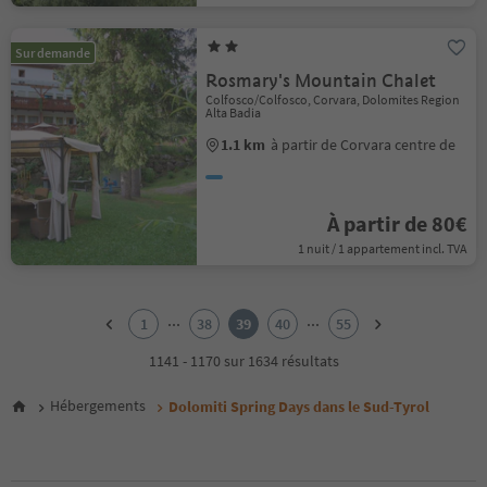
Sur demande
Rosmary's Mountain Chalet
Colfosco/Colfosco, Corvara, Dolomites Region
Alta Badia
1.1 km
à partir de Corvara centre de
À partir de 80€
1 nuit / 1 appartement incl. TVA
1
2
...
...
1
38
39
40
55
3
4
1141 - 1170 sur 1634 résultats
5
6
Hébergements
Dolomiti Spring Days dans le Sud-Tyrol
7
8
9