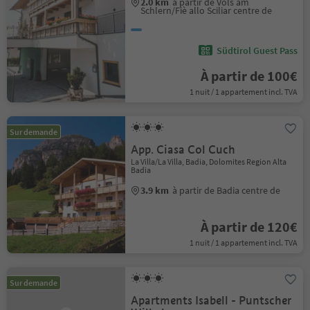
2.0 km
à partir de Völs am
Schlern/Fiè allo Sciliar centre de
Südtirol Guest Pass
À partir de 100€
1 nuit / 1 appartement incl. TVA
Sur demande
App. Ciasa Col Cuch
La Villa/La Villa, Badia, Dolomites Region Alta
Badia
3.9 km
à partir de Badia centre de
À partir de 120€
1 nuit / 1 appartement incl. TVA
Sur demande
Apartments Isabell - Puntscher