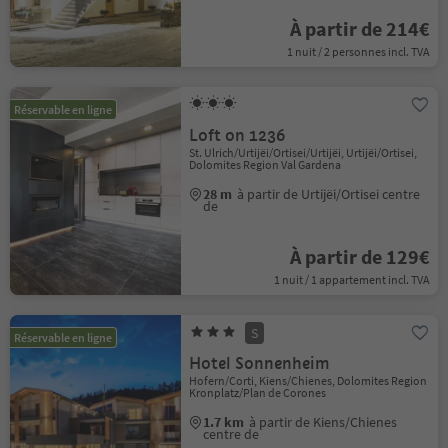
À partir de 214€
1 nuit / 2 personnes incl. TVA
Réservable en ligne
Loft on 1236
St. Ulrich/Urtijëi/Ortisei/Urtijëi, Urtijëi/Ortisei,
Dolomites Region Val Gardena
28 m
à partir de Urtijëi/Ortisei centre
de
À partir de 129€
1 nuit / 1 appartement incl. TVA
S
Réservable en ligne
Hotel Sonnenheim
Hofern/Corti, Kiens/Chienes, Dolomites Region
Kronplatz/Plan de Corones
1.7 km
à partir de Kiens/Chienes
centre de