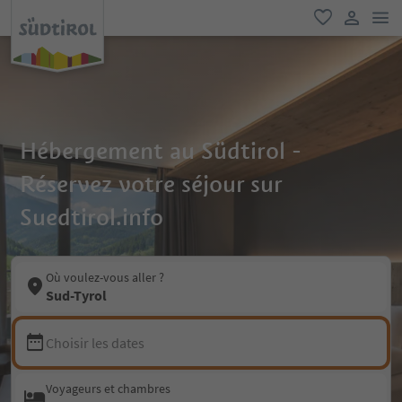
lie
favori
lien util
Hébergement au Südtirol -
Réservez votre séjour sur
Suedtirol.info
Où voulez-vous aller ?
Sud-Tyrol
Choisir les dates
Voyageurs et chambres