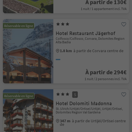
À partir de 130€
1 nuit / 1 appartement incl. TVA
Réservable en ligne
Hotel Restaurant Jägerhof
Colfosco/Colfosco, Corvara, Dolomites Region
Alta Badia
1.8 km
à partir de Corvara centre de
À partir de 294€
1 nuit / 2 personnes incl. TVA
S
Réservable en ligne
Hotel Dolomiti Madonna
St. Ulrich/Urtijëi/Ortisei/Urtijëi, Urtijëi/Ortisei,
Dolomites Region Val Gardena
347 m
à partir de Urtijëi/Ortisei centre
de