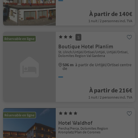
À partir de 140€
1 nuit / 2 personnes incl. TVA
S
Réservable en ligne
Boutique Hotel Planlim
St. Ulrich/Urtijëi/Ortisei/Urtijëi, Urtijëi/Ortisei,
Dolomites Region Val Gardena
506 m
à partir de Urtijëi/Ortisei centre
de
À partir de 216€
1 nuit / 2 personnes incl. TVA
Réservable en ligne
Hotel Waldhof
Percha/Perca, Dolomites Region
Kronplatz/Plan de Corones