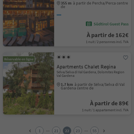
355 m
à partir de Percha/Perca centre
de
Südtirol Guest Pass
À partir de 162€
1 nuit / 2 personnes incl. TVA
Réservable en ligne
Apartments Chalet Regina
Sëlva/Selva di Val Gardena, Dolomites Region
Val Gardena
1.7 km
à partir de Sëlva/Selva di Val
Gardena centre de
À partir de 89€
1 nuit / 1 appartement incl. TVA
1
2
...
...
1
21
22
23
55