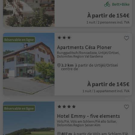
Bett+Bike
À partir de 154€
1 nuit / 2 personnes incl. TVA
Réservable en ligne
Apartments Cësa Ploner
Runggaditsch/Roncadizza, Urtijëi/Ortisei,
Dolomites Region Val Gardena
2.2 km
à partir de Urtijëi/Ortisei
centre de
À partir de 145€
1 nuit / 1 appartement incl. TVA
Réservable en ligne
Hotel Emmy - five elements
Völs/Fiè, Völs am Schlern/Fiè allo Sciliar,
Dolomites Region Seiser Alm
407 m
à partir de Völs am Schlern/Fiè