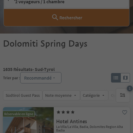
2 voyageurs / 1 chambre
Rechercher
Dolomiti Spring Days
1635
Résultats
- Sud-Tyrol
Recommandé
Trier par :
1
Südtirol Guest Pass
Note moyenne
Catégorie
Options de l
1 filtre 
Réservable en ligne
Hotel Antines
La Villa/La Villa, Badia, Dolomites Region Alta
Badia