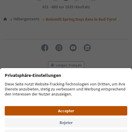
3
4
631 - 660 sur 1635 résultats
5
6
Hébergements
Dolomiti Spring Days dans le Sud-Tyrol
7
8
9
10
11
12
13
14
Langue : Français
15
16
17
FAQ
Contactez-nous
Presse
MICE
18
Politique de confidentialité
Conditions générales
Empreinte
19
20
Politique relative aux cookies
Commission film
21
À propos de nous
Déclaration d’accessibilité
South Tyrol B2B
22
23
24
© 2026 IDM Südtirol
25