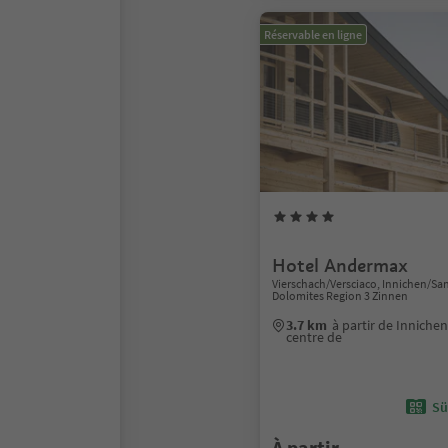
Réservable en ligne
Hotel Andermax
Vierschach/Versciaco, Innichen/Sa
Dolomites Region 3 Zinnen
3.7 km
à partir de Innich
centre de
Sü
À partir