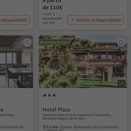
de 110€
1 nuit / 1
appartement
a disponibilité
Vérifier la disponibilité
incl. TVA
Réservable en ligne
1/27
1/5
la
Hotel Plaza
jëi/Ortisei,
Seiseralm/Alpe di Siusi, Kastelruth/Castelrotto,
Dolomites Region Seiser Alm
tisei centre de
5.5 km
à partir de Kastelruth/Castelrotto
centre de