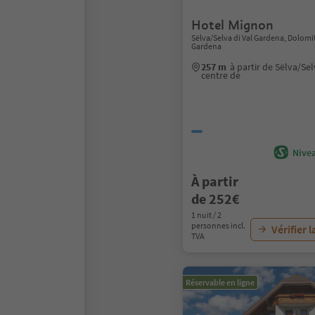
Hotel Mignon
Sëlva/Selva di Val Gardena, Dolomi
Gardena
257 m
à partir de Sëlva/Se
centre de
Nivea
À partir
de 252€
1 nuit / 2
personnes incl.
Vérifier l
TVA
Réservable en ligne