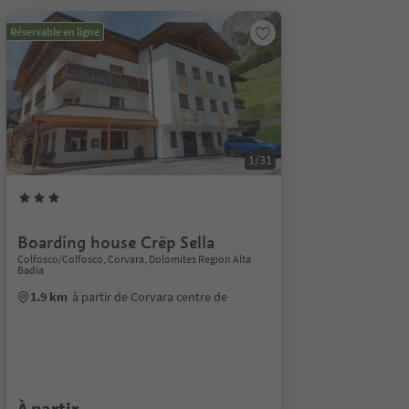
Réservable en ligne
1/31
Boarding house Crëp Sella
Colfosco/Colfosco, Corvara, Dolomites Region Alta
Badia
1.9 km
à partir de Corvara centre de
À partir