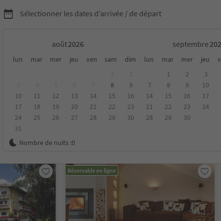
Sélectionner les dates d’arrivée / de départ
août
septembre
pring Days
lun
mar
mer
jeu
ven
sam
dim
lun
mar
mer
jeu
v
1
2
1
2
3
3
4
5
6
7
8
9
7
8
9
10
10
11
12
13
14
15
16
14
15
16
17
17
18
19
20
21
22
23
21
22
23
24
24
25
26
27
28
29
30
28
29
30
31
oyenne
Catégorie
Options de la carte
Hébergements dura
Nombre de nuits :
0
Réservable en ligne