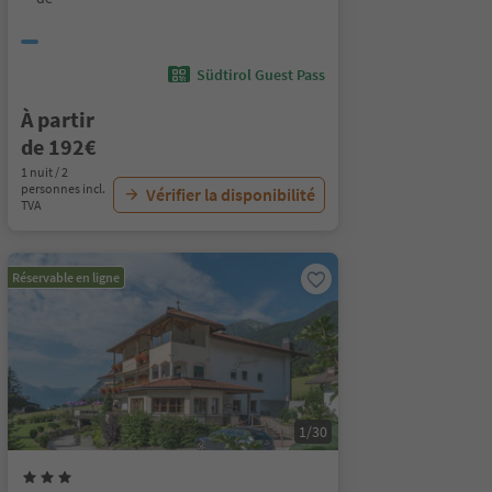
Südtirol Guest Pass
À partir
de 192€
1 nuit / 2
personnes incl.
Vérifier la disponibilité
TVA
Réservable en ligne
1/30