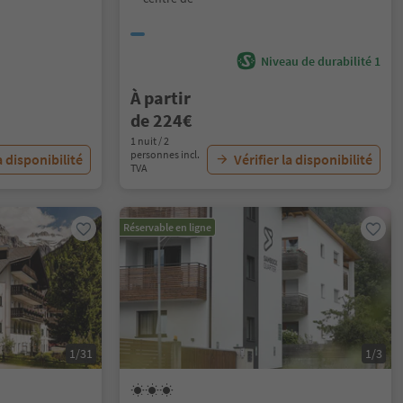
Niveau de durabilité 1
À partir
de 224€
1 nuit / 2
personnes incl.
a disponibilité
Vérifier la disponibilité
TVA
Réservable en ligne
1/31
1/3