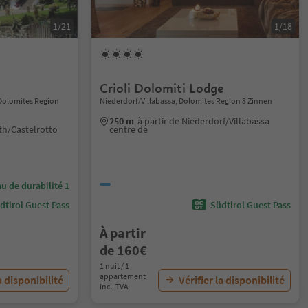
1/21
1/18
Crioli Dolomiti Lodge
, Dolomites Region
Niederdorf/Villabassa, Dolomites Region 3 Zinnen
250 m
à partir de Niederdorf/Villabassa
uth/Castelrotto
centre de
u de durabilité 1
dtirol Guest Pass
Südtirol Guest Pass
À partir
de 160€
1 nuit / 1
appartement
a disponibilité
Vérifier la disponibilité
incl. TVA