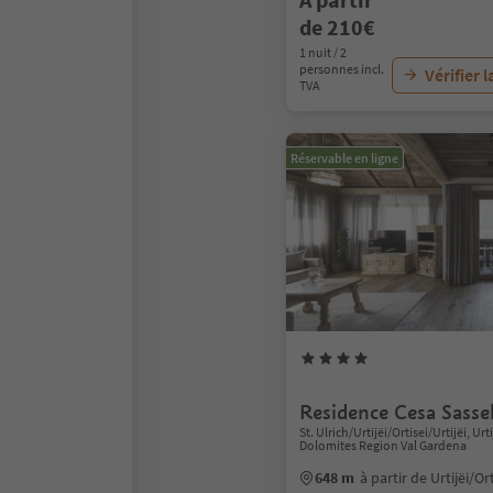
de 210€
1 nuit / 2
personnes incl.
Vérifier l
TVA
Réservable en ligne
Residence Cesa Sasse
St. Ulrich/Urtijëi/Ortisei/Urtijëi, Urti
Dolomites Region Val Gardena
648 m
à partir de Urtijëi/Or