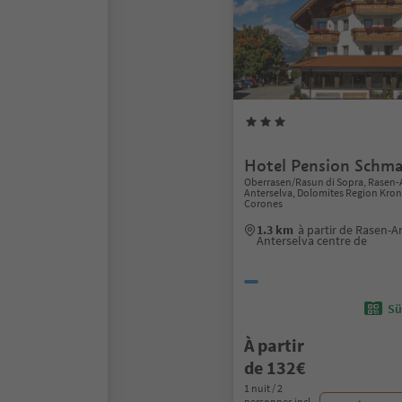
Hotel Pension Schma
Oberrasen/Rasun di Sopra, Rasen
Anterselva, Dolomites Region Kron
Corones
1.3 km
à partir de Rasen-
Anterselva centre de
Sü
À partir
de 132€
1 nuit / 2
personnes incl.