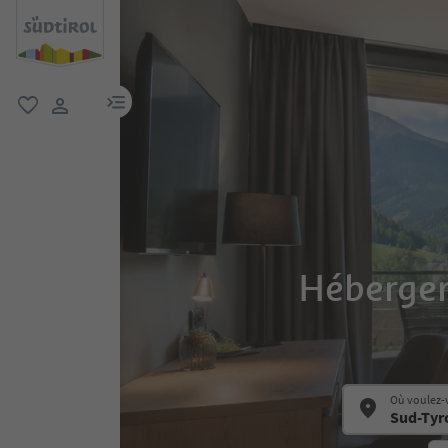
lien menu
favori
lien utilisateur
Hébergem
Où voulez-v