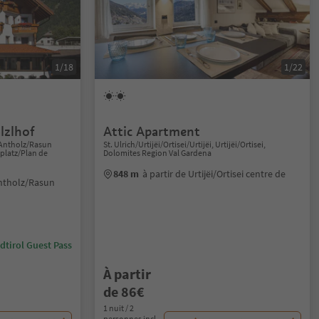
1/18
1/22
lzlhof
Attic Apartment
-Antholz/Rasun
St. Ulrich/Urtijëi/Ortisei/Urtijëi, Urtijëi/Ortisei,
platz/Plan de
Dolomites Region Val Gardena
848 m
à partir de Urtijëi/Ortisei centre de
Antholz/Rasun
dtirol Guest Pass
À partir
de 86€
1 nuit / 2
personnes incl.