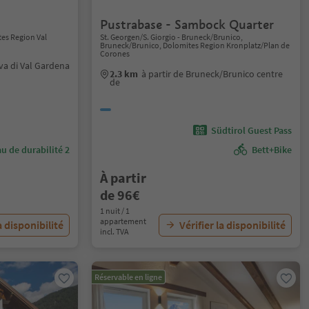
Pustrabase - Sambock Quarter
tes Region Val
St. Georgen/S. Giorgio - Bruneck/Brunico,
Bruneck/Brunico, Dolomites Region Kronplatz/Plan de
Corones
lva di Val Gardena
2.3 km
à partir de Bruneck/Brunico centre
de
Südtirol Guest Pass
u de durabilité 2
Bett+Bike
À partir
de 96€
1 nuit / 1
appartement
a disponibilité
Vérifier la disponibilité
incl. TVA
Réservable en ligne