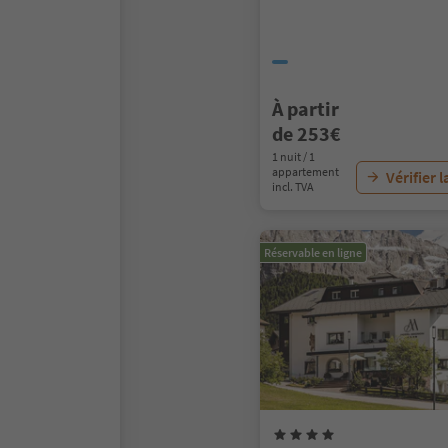
À partir
de 253€
1 nuit / 1
appartement
Vérifier l
incl. TVA
Réservable en ligne