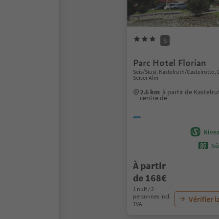
S
Parc Hotel Florian
Seis/Siusi, Kastelruth/Castelrotto
Seiser Alm
2.6 km
à partir de Kastelr
centre de
Nivea
Sü
À partir
de 168€
1 nuit / 2
personnes incl.
Vérifier l
TVA