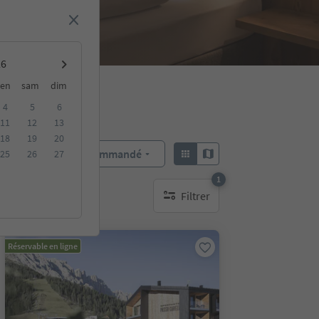
en
sam
dim
4
5
6
11
12
13
18
19
20
Recommandé
25
26
27
Trier par :
1
Filtrer
bles
1 filtre actif
Réservable en ligne