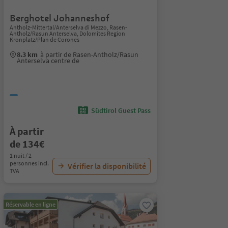
Berghotel Johanneshof
Antholz-Mittertal/Anterselva di Mezzo, Rasen-
Antholz/Rasun Anterselva, Dolomites Region
Kronplatz/Plan de Corones
8.3 km
à partir de Rasen-Antholz/Rasun
Anterselva centre de
Südtirol Guest Pass
À partir
de 134€
1 nuit / 2
personnes incl.
Vérifier la disponibilité
TVA
Réservable en ligne