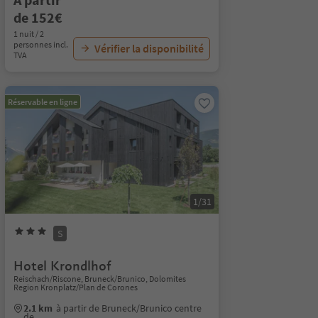
de 152€
1 nuit / 2
personnes incl.
Vérifier la disponibilité
TVA
Réservable en ligne
1/31
S
Hotel Krondlhof
Reischach/Riscone, Bruneck/Brunico, Dolomites
Region Kronplatz/Plan de Corones
2.1 km
à partir de Bruneck/Brunico centre
de