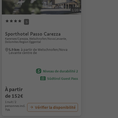
1/20
S
Sporthotel Passo Carezza
Karersee/Carezza, Welschnofen/Nova Levante,
Dolomites Region Eggental
5.9 km
à partir de Welschnofen/Nova
Levante centre de
Niveau de durabilité 2
Südtirol Guest Pass
À partir
de 152€
1 nuit / 2
personnes incl.
Vérifier la disponibilité
TVA