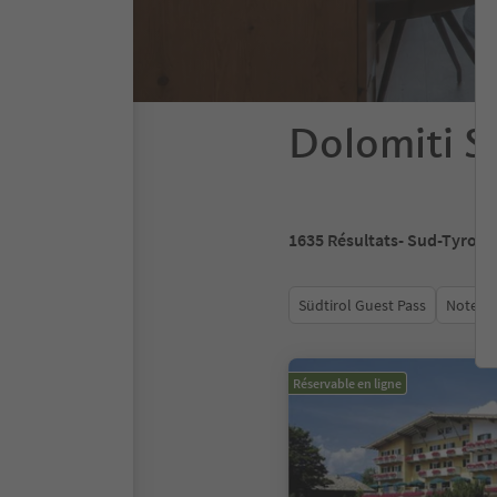
Dolomiti S
1635
Résultats
- Sud-Tyrol
Südtirol Guest Pass
Note m
Réservable en ligne