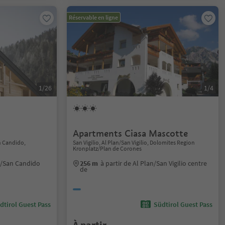
Réservable en ligne
1/26
1/4
Apartments Ciasa Mascotte
n Candido,
San Vigilio, Al Plan/San Vigilio, Dolomites Region
Kronplatz/Plan de Corones
en/San Candido
256 m
à partir de Al Plan/San Vigilio centre
de
dtirol Guest Pass
Südtirol Guest Pass
À partir