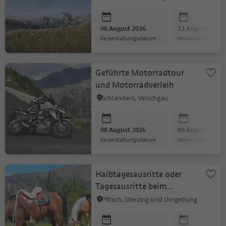
08 August 2026
12 August 2026
Veranstaltungsdatum
Veranstaltungsda
Geführte Motorradtour
und Motorradverleih
Schlanders, Vinschgau
08 August 2026
09 August 2026
Veranstaltungsdatum
Veranstaltungsda
Halbtagesausritte oder
Tagesausritte beim
Bacherhof im Pfitschtal
Pfitsch, Sterzing und Umgebung