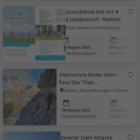
Matunschmied Hof mit ♥
und Leidenschaft -Reithof
Mölten, Bozen und Umgebung
08 August 2026
09 August 2026
Veranstaltungsdatum
Veranstaltungsda
Alpinschule Globo Alpin -
Easy Day Trips:
Klettersteig Cortina
Toblach, Dolomitenregion 3 Zinnen
08 August 2026
15 August 2026
Veranstaltungsdatum
Veranstaltungsda
Mareiter Stein Attacke