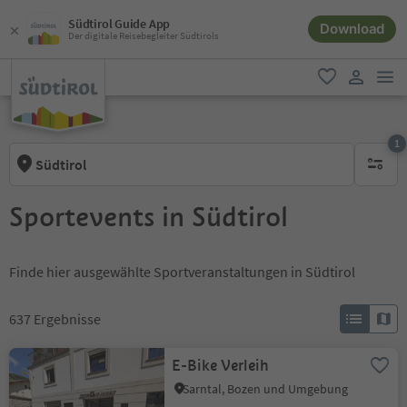
Südtirol Guide App
Download
Der digitale Reisebegleiter Südtirols
men
favorit
user lin
1
Südtirol
1 aktive
Sportevents in Südtirol
Finde hier ausgewählte Sportveranstaltungen in Südtirol
637
Ergebnisse
E-Bike Verleih
Sarntal, Bozen und Umgebung