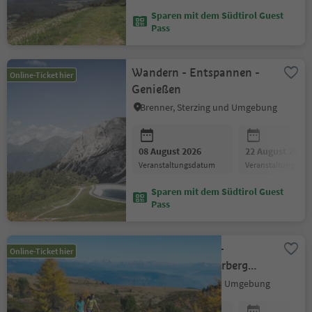
Sparen mit dem Südtirol Guest
Pass
Wandern - Entspannen -
Online-Ticket hier
Genießen
Brenner, Sterzing und Umgebung
08 August 2026
22 August 2026
Veranstaltungsdatum
Veranstaltungsda
Sparen mit dem Südtirol Guest
Pass
Shuttle Naturns -
Online-Ticket hier
Schartegg/Nörderberg
(Hinfahrt)
Naturns, Meran und Umgebung