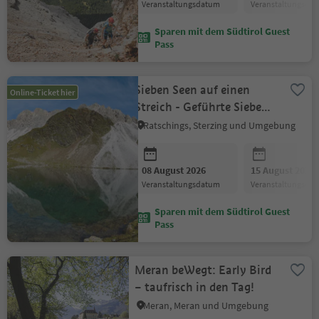
Veranstaltungsdatum
Veranstaltungsda
Sparen mit dem Südtirol Guest
Pass
Sieben Seen auf einen
Online-Ticket hier
Streich - Geführte Sieben-
Seen-Tour im Ridnauntal
Ratschings, Sterzing und Umgebung
08 August 2026
15 August 2026
Veranstaltungsdatum
Veranstaltungsda
Sparen mit dem Südtirol Guest
Pass
Meran beWegt: Early Bird
– taufrisch in den Tag!
Meran, Meran und Umgebung