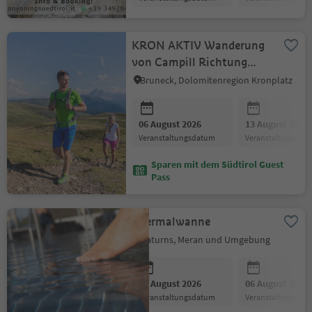
KRON AKTIV Wanderung
von Campill Richtung
Medalges und Ciampcios
Bruneck, Dolomitenregion Kronplatz
Hütte
06 August 2026
13 August 2026
Veranstaltungsdatum
Veranstaltungsda
Sparen mit dem Südtirol Guest
Pass
Thermalwanne
Naturns, Meran und Umgebung
06 August 2026
06 August 2026
Veranstaltungsdatum
Veranstaltungsda