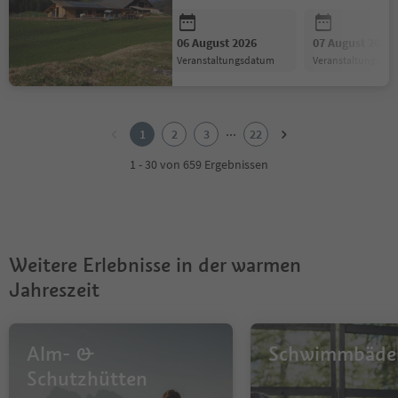
06 August 2026
07 August 2026
Veranstaltungsdatum
Veranstaltungsda
1
2
...
1
2
3
22
3
4
1 - 30 von 659 Ergebnissen
5
6
7
8
9
Weitere Erlebnisse in der warmen
10
11
Jahreszeit
12
13
14
Alm- &
Schwimmbäde
15
16
Schutzhütten
17