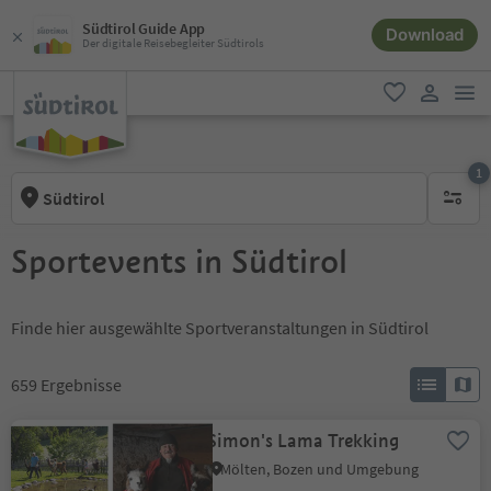
Südtirol Guide App
Download
Der digitale Reisebegleiter Südtirols
men
favorit
user lin
1
Südtirol
1 aktive
Sportevents in Südtirol
Finde hier ausgewählte Sportveranstaltungen in Südtirol
659
Ergebnisse
Simon's Lama Trekking
Mölten, Bozen und Umgebung