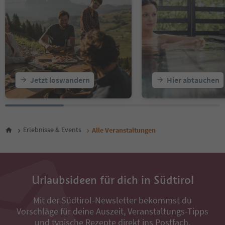
18
19
20
21
22
Jetzt loswandern
Hier abtauchen
Erlebnisse & Events
Alle Veranstaltungen
Urlaubsideen für dich in Südtirol
Mit der Südtirol-Newsletter bekommst du
Vorschläge für deine Auszeit, Veranstaltungs-Tipps
und typische Rezepte direkt ins Postfach.