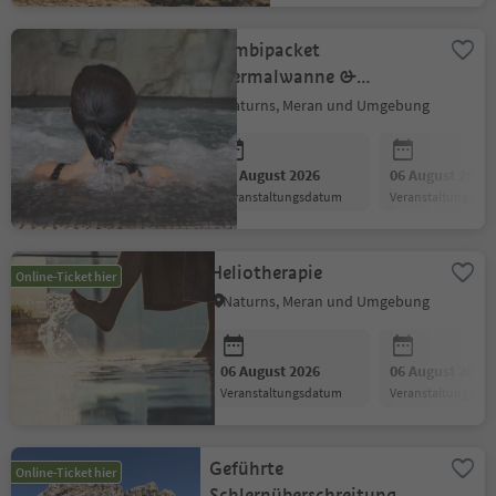
Kombipacket
Thermalwanne &
Heliotherapie
Naturns, Meran und Umgebung
06 August 2026
06 August 2026
Veranstaltungsdatum
Veranstaltungsda
Heliotherapie
Online-Ticket hier
Naturns, Meran und Umgebung
06 August 2026
06 August 2026
Veranstaltungsdatum
Veranstaltungsda
Geführte
Online-Ticket hier
Schlernüberschreitung