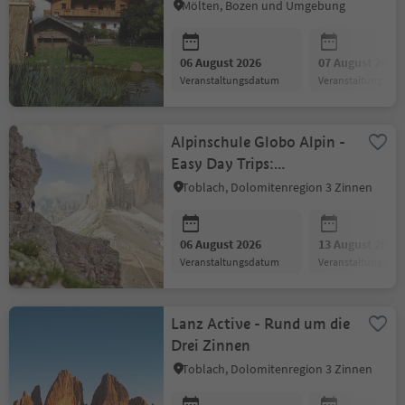
Mölten, Bozen und Umgebung
06 August 2026
07 August 2026
Veranstaltungsdatum
Veranstaltungsda
Alpinschule Globo Alpin -
Easy Day Trips:
Klettersteig Paternkofel
Toblach, Dolomitenregion 3 Zinnen
06 August 2026
13 August 2026
Veranstaltungsdatum
Veranstaltungsda
Lanz Active - Rund um die
Drei Zinnen
Toblach, Dolomitenregion 3 Zinnen