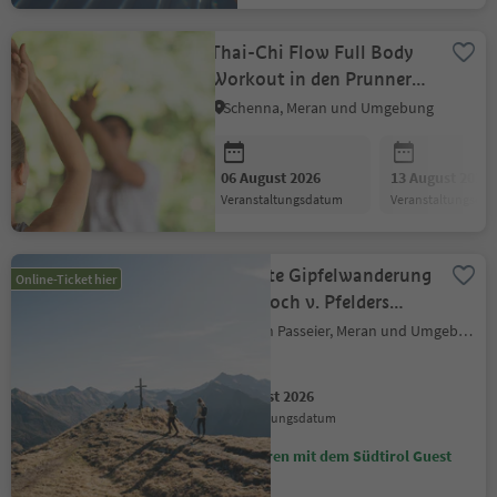
Thai-Chi Flow Full Body
Workout in den Prunner
Luxury Suites
Schenna, Meran und Umgebung
06 August 2026
13 August 2026
Veranstaltungsdatum
Veranstaltungsda
Geführte Gipfelwanderung
Online-Ticket hier
· Rauhjoch v. Pfelders
(2.926 m)
Moos in Passeier, Meran und Umgebung
06 August 2026
Veranstaltungsdatum
Sparen mit dem Südtirol Guest
Pass