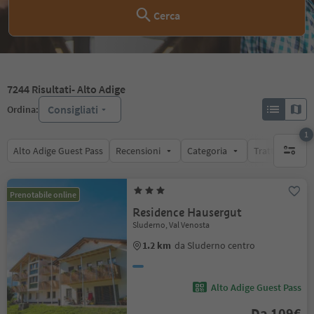
Cerca
7244
Risultati
- Alto Adige
Consigliati
Ordina:
1
Alto Adige Guest Pass
Recensioni
Categoria
Trattamento
1 filtro 
Prenotabile online
Residence Hausergut
Sluderno, Val Venosta
1.2 km
da Sluderno centro
Alto Adige Guest Pass
Da 109€