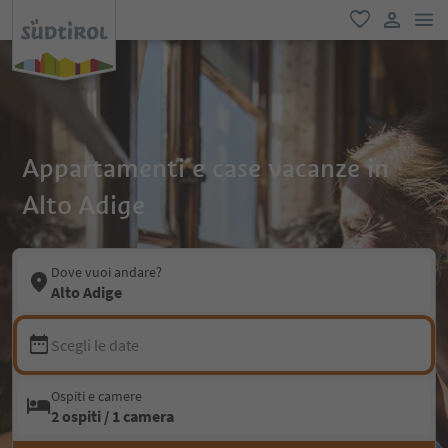
men
favoriti
user lin
Appartamenti e case vacanze in
Alto Adige
Dove vuoi andare?
Alto Adige
Scegli le date
Ospiti e camere
2 ospiti / 1 camera