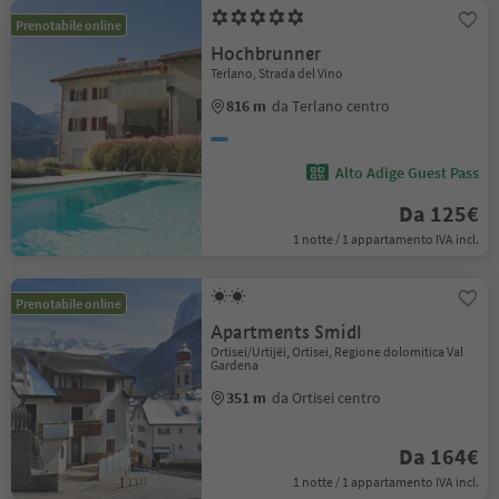
Prenotabile online
Hochbrunner
Terlano, Strada del Vino
816 m
da Terlano centro
Alto Adige Guest Pass
Da 125€
1 notte / 1 appartamento IVA incl.
Prenotabile online
Apartments Smidl
Ortisei/Urtijëi, Ortisei, Regione dolomitica Val
Gardena
351 m
da Ortisei centro
Da 164€
1 notte / 1 appartamento IVA incl.