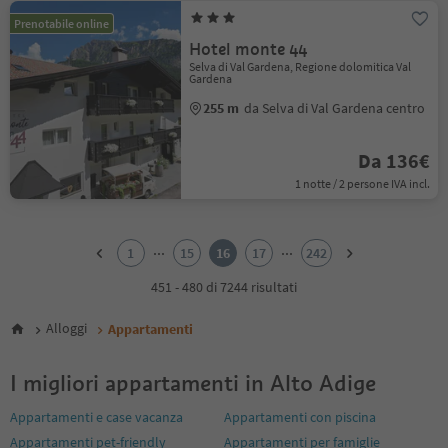
Prenotabile online
Hotel monte 44
Selva di Val Gardena, Regione dolomitica Val
Gardena
255 m
da Selva di Val Gardena centro
Da 136€
1 notte / 2 persone IVA incl.
1
2
...
...
1
15
16
17
242
3
4
451 - 480 di 7244 risultati
5
6
Alloggi
Appartamenti
7
8
I migliori appartamenti in Alto Adige
9
10
Appartamenti e case vacanza
Appartamenti con piscina
11
Appartamenti pet-friendly
Appartamenti per famiglie
12