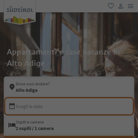
men
favoriti
user lin
Appartamenti e case vacanze in
Alto Adige
Dove vuoi andare?
Alto Adige
Scegli le date
Ospiti e camere
2 ospiti / 1 camera