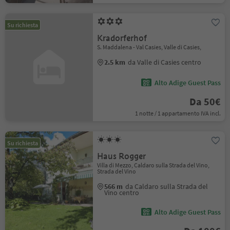
Su richiesta
Kradorferhof
S. Maddalena - Val Casies, Valle di Casies,
2.5 km
da Valle di Casies centro
Alto Adige Guest Pass
Da 50€
1 notte / 1 appartamento IVA incl.
Su richiesta
Haus Rogger
Villa di Mezzo, Caldaro sulla Strada del Vino,
Strada del Vino
566 m
da Caldaro sulla Strada del
Vino centro
Alto Adige Guest Pass