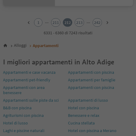
1
2
...
...
1
211
212
213
242
3
4
6331 - 6360 di 7243 risultati
5
6
Alloggi
Appartamenti
7
8
I migliori appartamenti in Alto Adige
9
10
Appartamenti e case vacanza
Appartamenti con piscina
11
Appartamenti pet-friendly
Appartamenti per famiglie
12
13
Appartamenti con area
Appartamenti con piscina
14
benessere
15
Appartamenti sulle piste da sci
Appartamenti di lusso
16
B&B con piscina
Hotel con piscina
17
Agriturismi con piscina
Benessere e relax
18
19
Hotel di lusso
Cucina stellata
20
Laghi e piscine naturali
Hotel con piscina a Merano
21