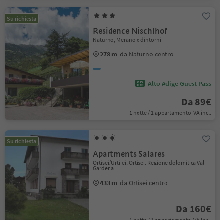
Su richiesta
Residence Nischlhof
Naturno, Merano e dintorni
278 m
da Naturno centro
Alto Adige Guest Pass
Da 89€
1 notte / 1 appartamento IVA incl.
Su richiesta
Apartments Salares
Ortisei/Urtijëi, Ortisei, Regione dolomitica Val
Gardena
433 m
da Ortisei centro
Da 160€
1 notte / 1 appartamento IVA incl.