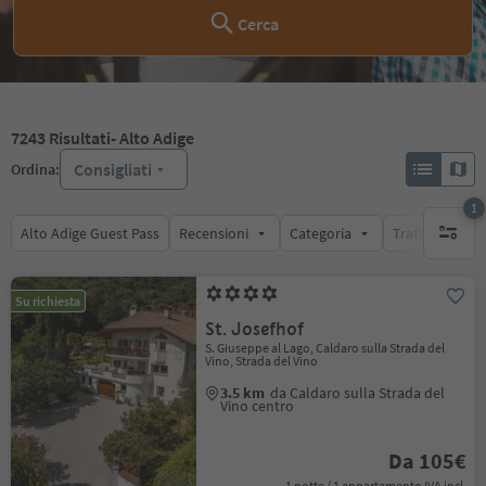
Cerca
7243
Risultati
- Alto Adige
Consigliati
Ordina:
1
Alto Adige Guest Pass
Recensioni
Categoria
Trattamento
1 filtro 
Su richiesta
St. Josefhof
S. Giuseppe al Lago, Caldaro sulla Strada del
Vino, Strada del Vino
3.5 km
da Caldaro sulla Strada del
Vino centro
Da 105€
1 notte / 1 appartamento IVA incl.