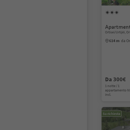
Apartment
Ortisei/Urtijëi, 
614 m
da Or
Da 300€
1 notte / 1
appartamento I
incl.
Su richiesta