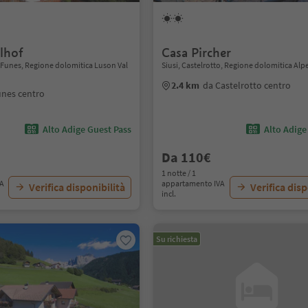
lhof
Casa Pircher
, Funes, Regione dolomitica Luson Val
Siusi, Castelrotto, Regione dolomitica Alpe
2.4 km
da Castelrotto centro
unes centro
Alto Adige Guest Pass
Alto Adige
Da 110€
1 notte / 1
VA
appartamento IVA
Verifica disponibilità
Verifica disp
incl.
Su richiesta