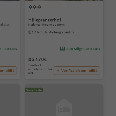
Hillepranterhof
 di Siusi
Marlengo, Merano e dintorni
1.4 km
da Marlengo centro
 Guest Pass
Alto Adige Guest Pass
Da 170€
1 notte / 1
appartamento IVA
onibilità
Verifica disponibilità
incl.
Su richiesta