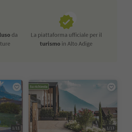
luso
da
La piattaforma ufficiale per il
tture
turismo
in Alto Adige
Su richiesta
1/11
1/13