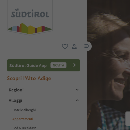
menu link
favoriti
user link
Südtirol Guide App
NOVITÀ
Scopri l'Alto Adige
Regioni
Alloggi
Hotel e alberghi
Appartamenti
Bed & Breakfast