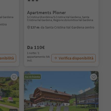
Apartments Ploner
Val Gardena
S.Cristina Gherdëina/S.Cristina Val Gardena, Santa
Cristina Val Gardena, Regione dolomitica Val Gardena
entro
127 m
da Santa Cristina Val Gardena centro
Da 110€
1 notte / 1
appartamento IVA
onibilità
Verifica disponibilità
incl.
Su richiesta