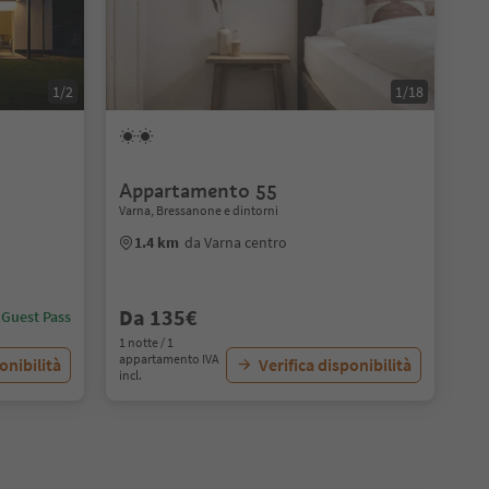
1/2
1/18
Appartamento 55
Varna, Bressanone e dintorni
1.4 km
da Varna centro
Da 135€
 Guest Pass
1 notte / 1
appartamento IVA
onibilità
Verifica disponibilità
incl.