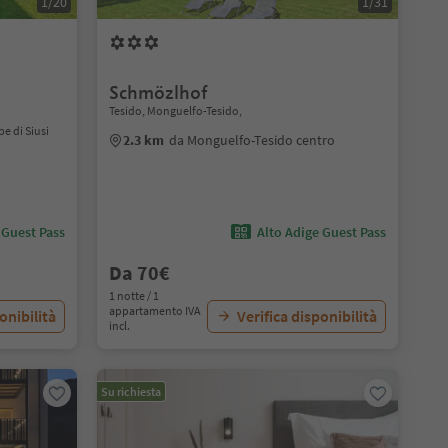
1/20
1/31
Schmözlhof
Tesido, Monguelfo-Tesido,
e di Siusi
2.3 km
da Monguelfo-Tesido centro
 Guest Pass
Alto Adige Guest Pass
Da 70€
1 notte / 1
appartamento IVA
onibilità
Verifica disponibilità
incl.
Su richiesta