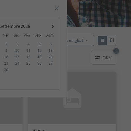
Settembre
Mer
Gio
Ven
Sab
Dom
Consigliati
Ordina:
2
3
4
5
6
9
10
11
12
13
1
16
17
18
19
20
Filtra
ibili
1 filtro attivo
23
24
25
26
27
30
Su richiesta