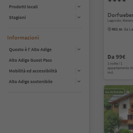
Prodotti locali
Dorfwebe
Stagioni
Lagundo, Merano
481 m
da L
Informazioni
Questo è l' Alto Adige
Da 99€
Alto Adige Guest Pass
1 notte / 1
appartamento I
Mobilità ed accessibilità
incl.
Alto Adige sostenibile
Su richiesta