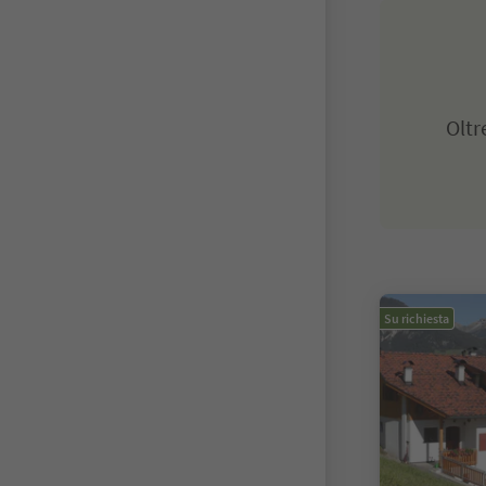
Olt
Su richiesta