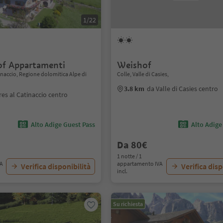
1/22
f Appartamenti
Weishof
atinaccio, Regione dolomitica Alpe di
Colle, Valle di Casies,
3.8 km
da Valle di Casies centro
res al Catinaccio centro
Alto Adige Guest Pass
Alto Adige
Da 80€
1 notte / 1
VA
appartamento IVA
Verifica disponibilità
Verifica disp
incl.
Su richiesta