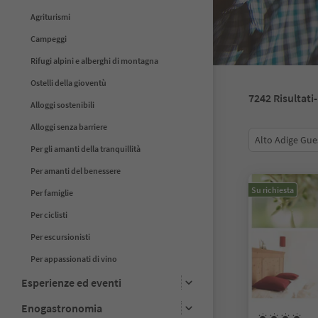
Agriturismi
Campeggi
Rifugi alpini e alberghi di montagna
Ostelli della gioventù
7242
Risultati
Alloggi sostenibili
Alloggi senza barriere
Alto Adige Gue
Per gli amanti della tranquillità
Per amanti del benessere
Su richiesta
Per famiglie
Per ciclisti
Per escursionisti
Per appassionati di vino
Esperienze ed eventi
Enogastronomia