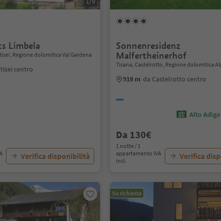
1/9
s Limbela
Sonnenresidenz
Malfertheinerhof
Ortisei, Regione dolomitica Val Gardena
Tisana, Castelrotto, Regione dolomitica Alp
tisei centro
918 m
da Castelrotto centro
Alto Adige
Da 130€
1 notte / 1
VA
appartamento IVA
Verifica disponibilità
Verifica disp
incl.
Su richiesta