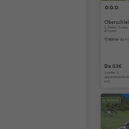
Oberschlel
S. Pietro - Funes
di Funes
800 m
da F
Da 63€
1 notte / 1
appartamento I
incl.
Su richiesta