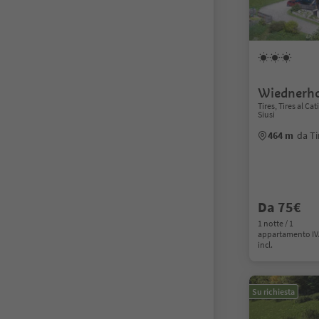
Wiednerho
Tires, Tires al C
Siusi
464 m
da Ti
Da 75€
1 notte / 1
appartamento I
incl.
Su richiesta