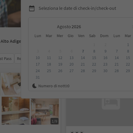
Seleziona le date di check-in/check-out
Agosto
Lun
Mar
Mer
Gio
Ven
Sab
Dom
Lun
Mar
- Alto Adige
1
2
1
3
4
5
6
7
8
9
7
8
10
11
12
13
14
15
16
14
15
st Pass
Recensioni
Categoria
Trattamento
Alloggi sosten
17
18
19
20
21
22
23
21
22
24
25
26
27
28
29
30
28
29
31
Su richiesta
Numero di notti:
0
1/9