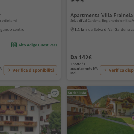
r
Apartments Villa Frainela
 e dintorni
Selva di Val Gardena, Regione dolomitica 
agundo centro
1.1 km
da Selva di Val Gardena c
Alto Adige Guest Pass
Da 142€
1 notte / 1
VA
appartamento IVA
Verifica disponibilità
Verifica disp
incl.
Su richiesta