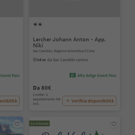
Lercher Johann Anton - App.
Niki
San Candido, Regione dolomitica 3 Cime
64 m
da San Candido centro
 Guest Pass
Alto Adige Guest Pass
Da 80€
1 notte / 1
appartamento IVA
onibilità
Verifica disponibilità
incl.
Su richiesta