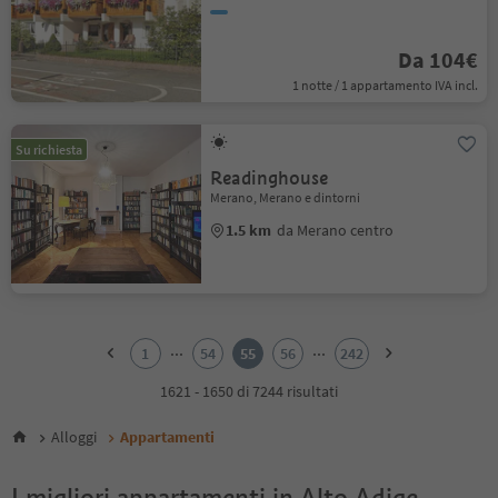
Da 104€
1 notte / 1 appartamento IVA incl.
Su richiesta
Readinghouse
Merano, Merano e dintorni
1.5 km
da Merano centro
1
2
...
...
1
54
55
56
242
3
4
1621 - 1650 di 7244 risultati
5
6
Alloggi
Appartamenti
7
8
I migliori appartamenti in Alto Adige