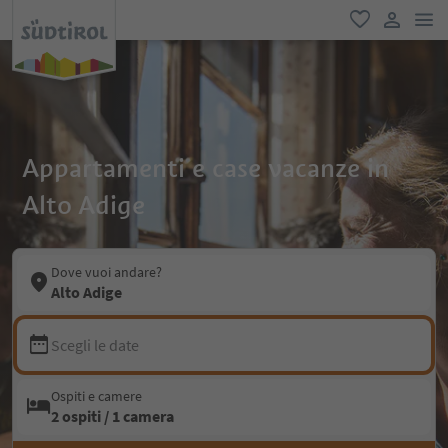
men
favoriti
user lin
Appartamenti e case vacanze in
Alto Adige
Dove vuoi andare?
Alto Adige
Scegli le date
Ospiti e camere
2 ospiti / 1 camera