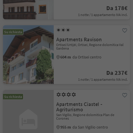
Da 178€
1 notte / 1 appartamento IVA incl.
Su richiesta
Apartments Ravison
Ortisei/Urtijëi, Ortisei, Regione dolomitica Val
Gardena
604 m
da Ortisei centro
Da 237€
1 notte / 1 appartamento IVA incl.
Su richiesta
Apartments Ciastel -
Agriturismo
San Vigilio, Regione dolomitica Plan de
Corones
955 m
da San Vigilio centro