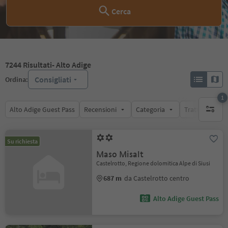
Cerca
7244
Risultati
- Alto Adige
Consigliati
Ordina:
1
Alto Adige Guest Pass
Recensioni
Categoria
Trattamento
1 filtro 
Su richiesta
Maso Misalt
Castelrotto, Regione dolomitica Alpe di Siusi
687 m
da Castelrotto centro
Alto Adige Guest Pass