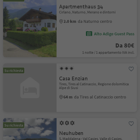
Apartmenthaus 34
Cirlano, Naturno, Merano e dintorni
2.0 km
da Naturno centro
Alto Adige Guest Pass
Da 80€
1 notte / 1 appartamento IVA incl.
Su richiesta
Casa Enzian
Tires, Tires al Catinaccio, Regione dolomitica
Alpe di Siusi
64 m
da Tires al Catinaccio centro
Su richiesta
Neuhuben
S. Maddalena - Val Casies, Valle di Casies,