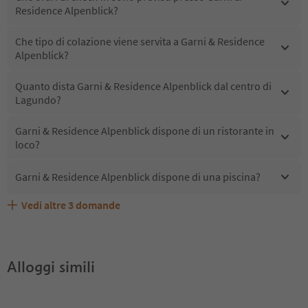
Residence Alpenblick?
Che tipo di colazione viene servita a Garni & Residence
Alpenblick?
Quanto dista Garni & Residence Alpenblick dal centro di
Lagundo?
Garni & Residence Alpenblick dispone di un ristorante in
loco?
Garni & Residence Alpenblick dispone di una piscina?
Vedi altre
3
domande
Quali servizi/attività sono disponibili presso Garni &
Gli ospiti di Garni & Residence Alpenblick ricevono l'Alto
Garni & Residence Alpenblick accetta animali domestici?
Residence Alpenblick?
Adige Guest Pass?
Alloggi simili