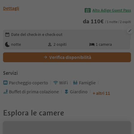
Dettagli
Alto Adige Guest Pass
da
110
€
/ 1 notte / 2 ospiti
Modifica i dettagli della prenotazione
Date del check-in e check-out
notte
2
ospiti
1
camera
Verifica disponibilità
Servizi
Parcheggio coperto
WiFi
Famiglie
Buffet di prima colazione
Giardino
+ altri 11
Esplora le camere