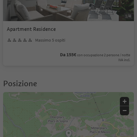
1
/
4
Apartment Residence
Massimo 5 ospiti
Da 155€
con occupazione 2 persone / notte
IVA incl.
Posizione
+
−