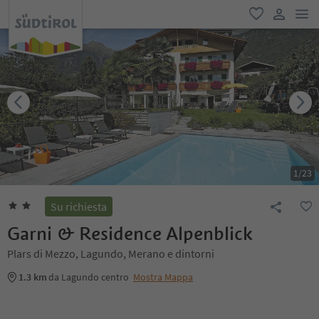
men
favoriti
user lin
1
/
23
Su richiesta
Garni & Residence Alpenblick
Plars di Mezzo, Lagundo, Merano e dintorni
1.3 km
da Lagundo centro
Mostra Mappa