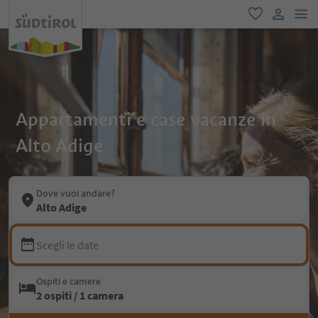
men
favoriti
user lin
Appartamenti e case vacanze in
Alto Adige
Dove vuoi andare?
Alto Adige
Scegli le date
Ospiti e camere
2 ospiti / 1 camera