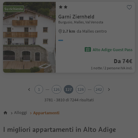
Su richiesta
Garni Ziernheld
Burgusio, Malles, Val Venosta
2.7 km
da Malles centro
Alto Adige Guest Pass
Da 74€
1 notte / 2 persone IVA incl.
1
2
...
...
1
126
127
128
242
3
4
3781 - 3810 di 7244 risultati
5
6
Alloggi
Appartamenti
7
8
I migliori appartamenti in Alto Adige
9
10