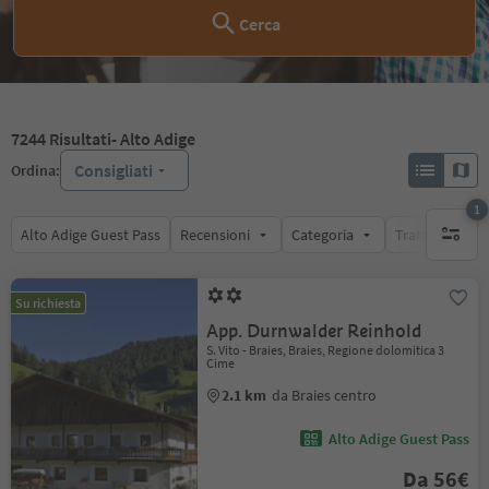
Cerca
7244
Risultati
- Alto Adige
Consigliati
Ordina:
1
Alto Adige Guest Pass
Recensioni
Categoria
Trattamento
1 filtro 
Su richiesta
App. Durnwalder Reinhold
S. Vito - Braies, Braies, Regione dolomitica 3
Cime
2.1 km
da Braies centro
Alto Adige Guest Pass
Da 56€