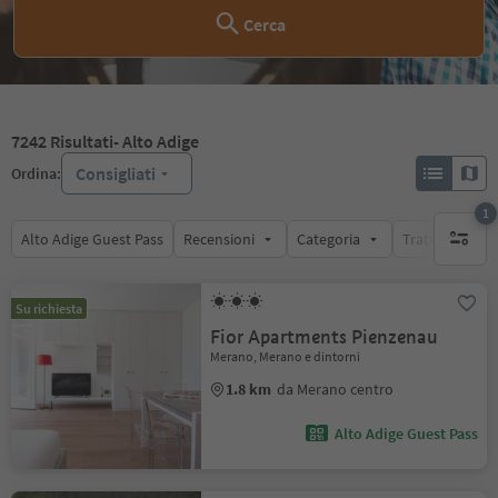
Cerca
7242
Risultati
- Alto Adige
Consigliati
Ordina:
1
Alto Adige Guest Pass
Recensioni
Categoria
Trattamento
1 filtro 
Su richiesta
Fior Apartments Pienzenau
Merano, Merano e dintorni
1.8 km
da Merano centro
Alto Adige Guest Pass