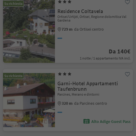
Su richiesta
Residence Coltavela
Ortisei/Urtijëi, Ortisei, Regione dolomitica Val
Gardena
729 m
da Ortisei centro
Da 140€
1 notte / 1 appartamento IVA incl.
Su richiesta
Garni-Hotel Appartamenti
Taufenbrunn
Parcines, Merano e dintorni
320 m
da Parcines centro
Alto Adige Guest Pass