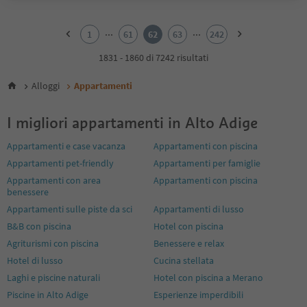
1
2
...
...
1
61
62
63
242
3
4
1831 - 1860 di 7242 risultati
5
6
Alloggi
Appartamenti
7
8
I migliori appartamenti in Alto Adige
9
10
Appartamenti e case vacanza
Appartamenti con piscina
11
Appartamenti pet-friendly
Appartamenti per famiglie
12
13
Appartamenti con area
Appartamenti con piscina
14
benessere
15
Appartamenti sulle piste da sci
Appartamenti di lusso
16
B&B con piscina
Hotel con piscina
17
Agriturismi con piscina
Benessere e relax
18
19
Hotel di lusso
Cucina stellata
20
Laghi e piscine naturali
Hotel con piscina a Merano
21
Piscine in Alto Adige
Esperienze imperdibili
22