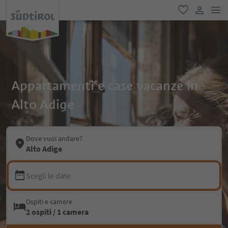
men
favoriti
user lin
Appartamenti e case vacanze in
Alto Adige
Dove vuoi andare?
Alto Adige
Scegli le date
Ospiti e camere
2 ospiti / 1 camera