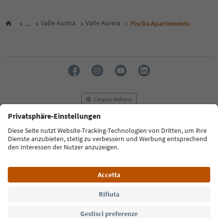
...
Valle Aurina
Valle Aurina
Fischa Apartements
Lingua: Italiano
FAQ
Contatti
Press
MICE
Privacy Policy
Termini e condizioni
Crediti
Cookie Policy
Film commission
Chi siamo
Dichiarazione di accessibilità
Alto Adige B2B
© 2026 IDM Südtirol