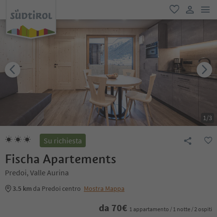
men
favoriti
user lin
1
/
3
Su richiesta
Fischa Apartements
Predoi, Valle Aurina
3.5 km
da Predoi centro
Mostra Mappa
da
70
€
1 appartamento / 1 notte / 2 ospiti