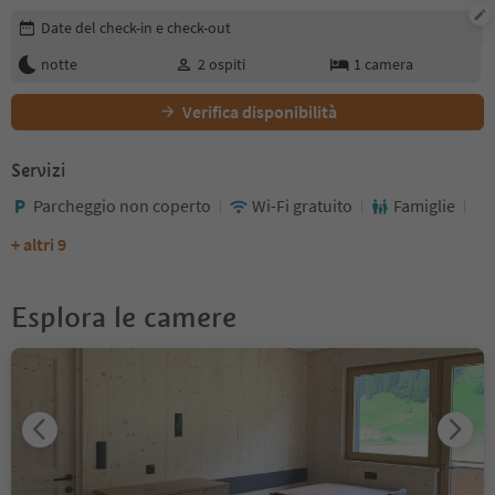
Modifica i dettagli della prenotazione
Date del check-in e check-out
notte
2
ospiti
1
camera
Verifica disponibilità
Servizi
Parcheggio non coperto
Wi-Fi gratuito
Famiglie
+ altri 9
Esplora le camere