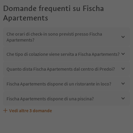
Domande frequenti su
Fischa
Apartements
Che orari di check-in sono previsti presso Fischa
Apartements?
Che tipo di colazione viene servita a Fischa Apartements?
Quanto dista Fischa Apartements dal centro di Predoi?
Fischa Apartements dispone di un ristorante in loco?
Fischa Apartements dispone di una piscina?
Vedi altre
3
domande
Quali servizi/attività sono disponibili presso Fischa
Gli ospiti di Fischa Apartements ricevono l'Alto Adige
Fischa Apartements accetta animali domestici?
Apartements?
Guest Pass?