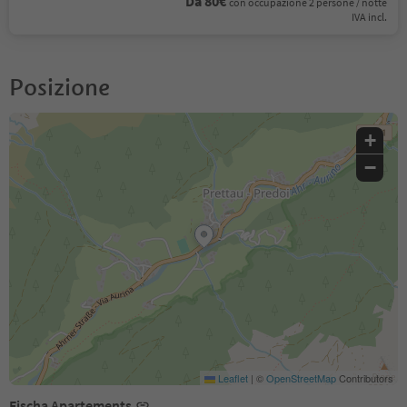
Da 80€
con occupazione 2 persone / notte
IVA incl.
Posizione
+
−
Leaflet
|
©
OpenStreetMap
Contributors
Fischa Apartements