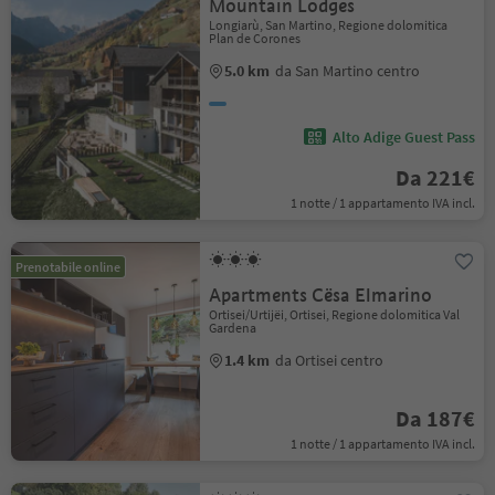
Mountain Lodges
Longiarù, San Martino, Regione dolomitica
Plan de Corones
5.0 km
da San Martino centro
Alto Adige Guest Pass
Da 221€
1 notte / 1 appartamento IVA incl.
Prenotabile online
Apartments Cësa Elmarino
Ortisei/Urtijëi, Ortisei, Regione dolomitica Val
Gardena
1.4 km
da Ortisei centro
Da 187€
1 notte / 1 appartamento IVA incl.