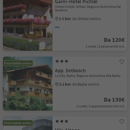
Garni-Hotel Pichler
Ortisei/Urtijëi, Ortisei, Regione dolomitica Val
Gardena
1.5 km
da Ortisei centro
Da 120€
1 notte / 2 persone IVA incl.
Prenotabile online
App. Sotbosch
La Villa, Badia, Regione dolomitica Alta Badia
3.2 km
da Badia centro
Da 130€
1 notte / 1 appartamento IVA incl.
Prenotabile online