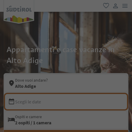
men
favoriti
user lin
Appartamenti e case vacanze in
Alto Adige
Dove vuoi andare?
Alto Adige
Scegli le date
Ospiti e camere
2 ospiti / 1 camera