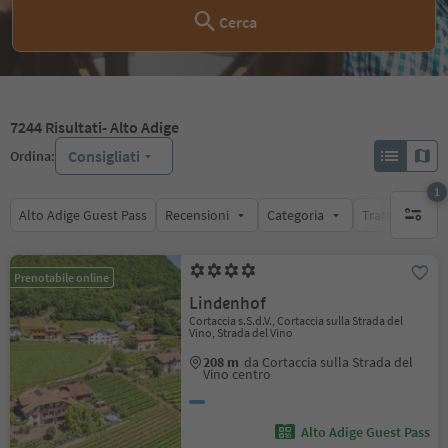
Cerca
7244
Risultati
- Alto Adige
Consigliati
Ordina:
1
Alto Adige Guest Pass
Recensioni
Categoria
Trattamento
1 filtro 
Prenotabile online
Lindenhof
Cortaccia s.S.d.V., Cortaccia sulla Strada del
Vino, Strada del Vino
208 m
da Cortaccia sulla Strada del
Vino centro
Alto Adige Guest Pass