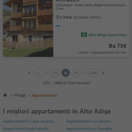
S.Giuseppe - Sesto, Sesto, Regione dolomitica 3
Cime
1.9 km
da Sesto centro
Alto Adige Guest Pass
Da 75€
1 notte / 1 appartamento IVA incl.
1
2
...
...
1
35
36
37
242
3
4
1051 - 1080 di 7244 risultati
5
6
Alloggi
Appartamenti
7
8
I migliori appartamenti in Alto Adige
9
10
Appartamenti e case vacanza
Appartamenti con piscina
11
Appartamenti pet-friendly
Appartamenti per famiglie
12