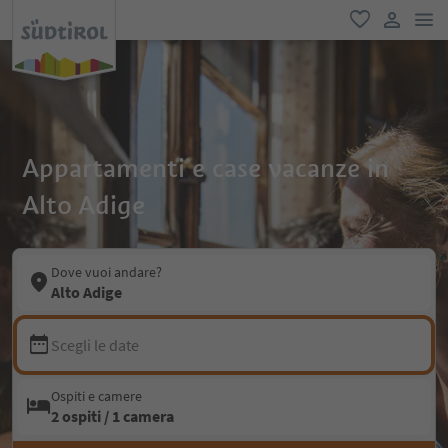
men
favoriti
user lin
Appartamenti e case vacanze in
Alto Adige
Dove vuoi andare?
Alto Adige
Scegli le date
Ospiti e camere
2 ospiti / 1 camera