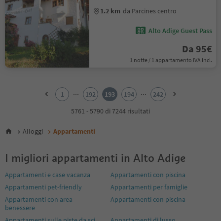
1.2 km
da Parcines centro
Alto Adige Guest Pass
Da 95€
1 notte / 1 appartamento IVA incl.
1
2
...
...
1
192
193
194
242
3
4
5761 - 5790 di 7244 risultati
5
6
Alloggi
Appartamenti
7
8
I migliori appartamenti in Alto Adige
9
10
Appartamenti e case vacanza
Appartamenti con piscina
11
Appartamenti pet-friendly
Appartamenti per famiglie
12
13
Appartamenti con area
Appartamenti con piscina
14
benessere
15
Appartamenti sulle piste da sci
Appartamenti di lusso