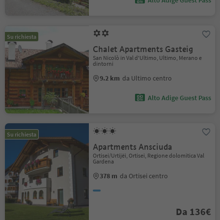
Alto Adige Guest Pass
Su richiesta
Chalet Apartments Gasteig
San Nicolò in Val d'Ultimo, Ultimo, Merano e
dintorni
9.2 km
da Ultimo centro
Alto Adige Guest Pass
Su richiesta
Apartments Ansciuda
Ortisei/Urtijëi, Ortisei, Regione dolomitica Val
Gardena
378 m
da Ortisei centro
Da 136€