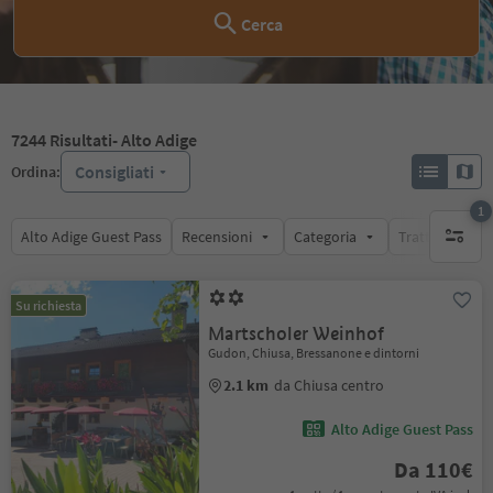
Cerca
7244
Risultati
- Alto Adige
Consigliati
Ordina:
1
Alto Adige Guest Pass
Recensioni
Categoria
Trattamento
1 filtro 
Su richiesta
Martscholer Weinhof
Gudon, Chiusa, Bressanone e dintorni
2.1 km
da Chiusa centro
Alto Adige Guest Pass
Da 110€