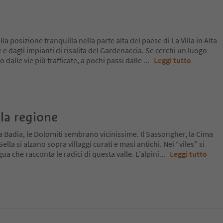
a posizione tranquilla nella parte alta del paese di La Villa in Alta
e e dagli impianti di risalita del Gardenaccia. Se cerchi un luogo
 dalle vie più trafficate, a pochi passi dalle
...
Leggi tutto
la regione
a Badia, le Dolomiti sembrano vicinissime. Il Sassongher, la Cima
lla si alzano sopra villaggi curati e masi antichi. Nei “viles” si
ua che racconta le radici di questa valle. L’alpini
...
Leggi tutto