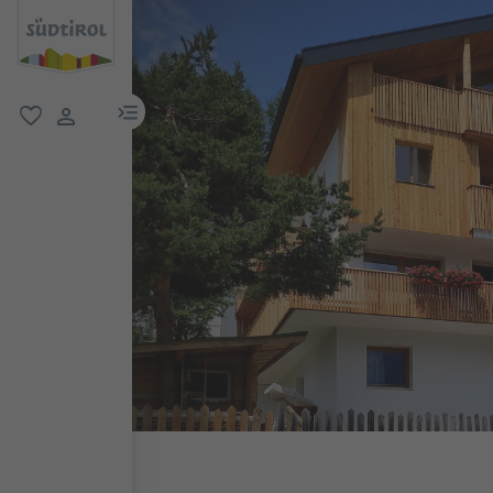
menu link
favoriti
user link