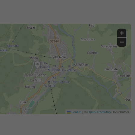
+
−
Leaflet
|
©
OpenStreetMap
Contributors