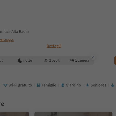
omitica Alta Badia
ra Mappa
Dettagli
enotazione
ut
notte
2
ospiti
1
camera
Wi-Fi gratuito
Famiglie
Giardino
Seniores
re