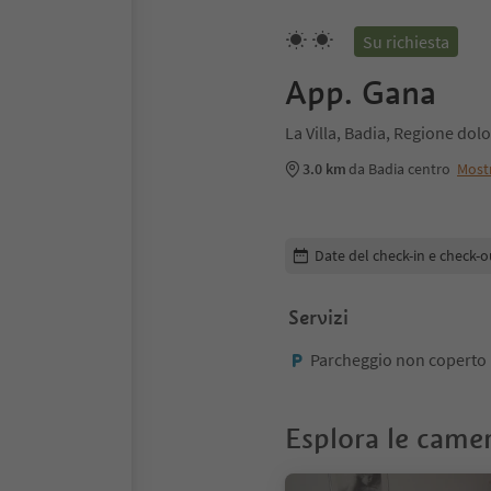
Su richiesta
App. Gana
La Villa, Badia, Regione dol
3.0 km
da Badia centro
Most
Modifica i dettagli della pr
Date del check-in e check-o
Servizi
Parcheggio non coperto
Esplora le came