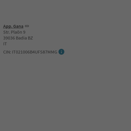
App. Gana
Str. Plaön 9
39036 Badia BZ
IT
CIN: IT021006B4UFS87MMG