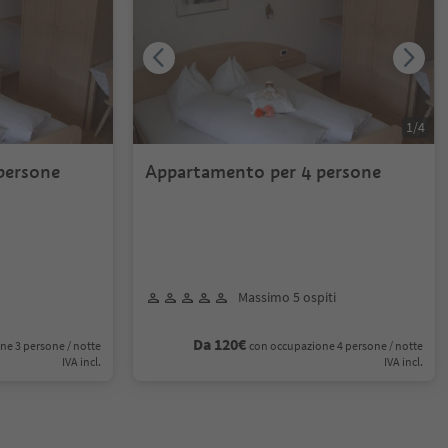
1
/
4
persone
Appartamento per 4 persone
Massimo 5 ospiti
Da 120€
ne 3 persone / notte
con occupazione 4 persone / notte
IVA incl.
IVA incl.