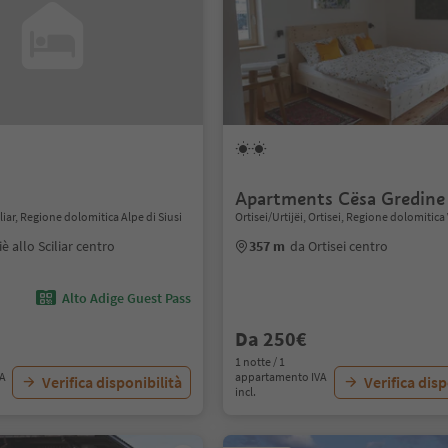
Apartments Cësa Gredine
iliar, Regione dolomitica Alpe di Siusi
Ortisei/Urtijëi, Ortisei, Regione dolomitic
iè allo Sciliar centro
357 m
da Ortisei centro
Alto Adige Guest Pass
Da 250€
1 notte / 1
VA
appartamento IVA
Verifica disponibilità
Verifica disp
incl.