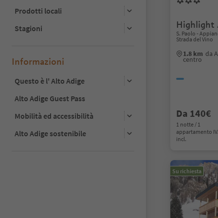
Prodotti locali
Highlight
Stagioni
S. Paolo - Appian
Strada del Vino
1.8 km
da A
centro
Informazioni
Questo è l' Alto Adige
Alto Adige Guest Pass
Da 140€
Mobilità ed accessibilità
1 notte / 1
appartamento I
Alto Adige sostenibile
incl.
Su richiesta