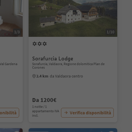
1/3
1/10
Sorafurcia Lodge
a Val Gardena
Sorafurcia, Valdaora, Regione dolomitica Plan de
Corones
2.4 km
da Valdaora centro
Da 1200€
1 notte / 1
appartamento IVA
onibilità
Verifica disponibilità
incl.