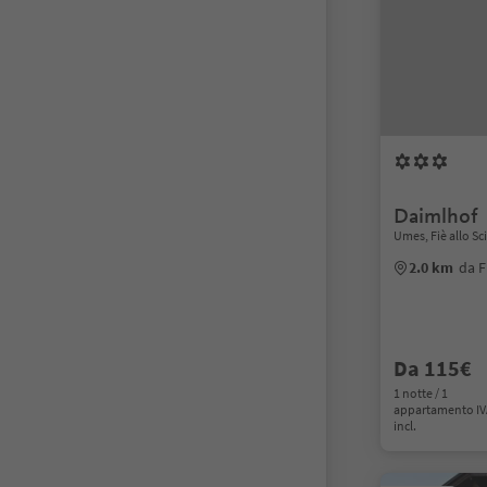
Daimlhof
Umes, Fiè allo Sc
2.0 km
da F
Da 115€
1 notte / 1
appartamento I
incl.