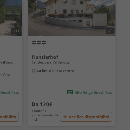
1/11
1/9
Hanslerhof
 del Vino,
Cengles, Lasa, Val Venosta
5.0 km
da Lasa centro
l Vino
 Guest Pass
Alto Adige Guest Pass
Da 120€
1 notte / 1
appartamento IVA
onibilità
Verifica disponibilità
incl.