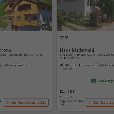
1/16
orona
Haus Maderneid
rtino, Regione dolomitica Plan de
S. Michele - Appiano, Appiano sulla Strada
Strada del Vino
an Martino centro
628 m
da Appiano sulla Strada de
centro
Alto Adige
Da 70€
1 notte / 1
VA
appartamento IVA
Verifica disponibilità
Verifica disp
incl.