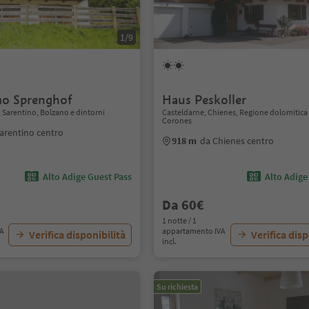
1/9
mo Sprenghof
Haus Peskoller
Sarentino, Bolzano e dintorni
Casteldarne, Chienes, Regione dolomitica
Corones
arentino centro
918 m
da Chienes centro
Alto Adige Guest Pass
Alto Adige
Da 60€
1 notte / 1
VA
appartamento IVA
Verifica disponibilità
Verifica disp
incl.
Su richiesta