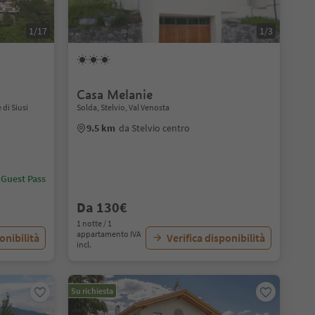
1/17
1/3
Casa Melanie
 di Siusi
Solda, Stelvio, Val Venosta
9.5 km
da Stelvio centro
 Guest Pass
Da 130€
1 notte / 1
appartamento IVA
onibilità
Verifica disponibilità
incl.
Su richiesta