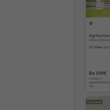
Agrituris
Campo di Ronco, 
7.0 km
da S
Da 100€
1 notte / 1
appartamento I
incl.
Su richiesta