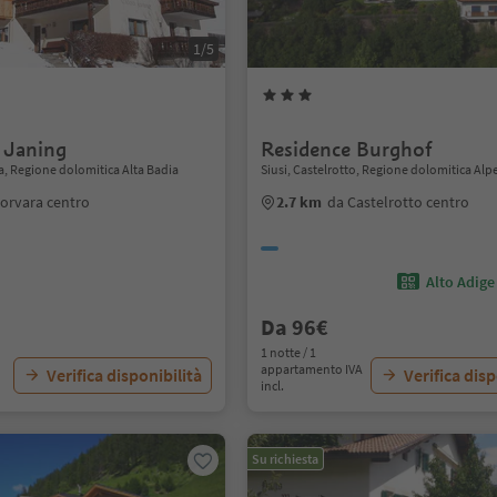
1/5
 Janing
Residence Burghof
a, Regione dolomitica Alta Badia
Siusi, Castelrotto, Regione dolomitica Alpe
orvara centro
2.7 km
da Castelrotto centro
Alto Adige
Da 96€
1 notte / 1
appartamento IVA
Verifica disponibilità
Verifica disp
incl.
Su richiesta