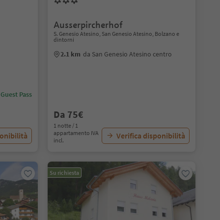
Ausserpircherhof
S. Genesio Atesino, San Genesio Atesino, Bolzano e
dintorni
2.1 km
da San Genesio Atesino centro
 Guest Pass
Da 75€
1 notte / 1
appartamento IVA
onibilità
Verifica disponibilità
incl.
Su richiesta