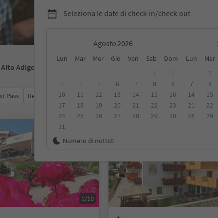
Seleziona le date di check-in/check-out
Agosto
Lun
Mar
Mer
Gio
Ven
Sab
Dom
Lun
Mar
- Alto Adige
1
2
1
3
4
5
6
7
8
9
7
8
10
11
12
13
14
15
16
14
15
st Pass
Recensioni
Categoria
Trattamento
Alloggi sosten
17
18
19
20
21
22
23
21
22
24
25
26
27
28
29
30
28
29
31
Su richiesta
Numero di notti:
0
1/10