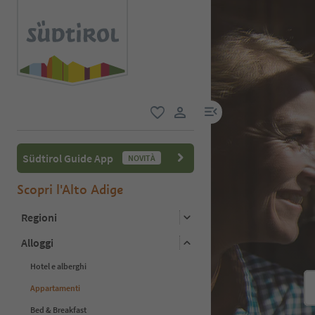
menu link
favoriti
user link
Südtirol Guide App
NOVITÀ
Scopri l'Alto Adige
Regioni
Alloggi
Hotel e alberghi
Appartamenti
Bed & Breakfast