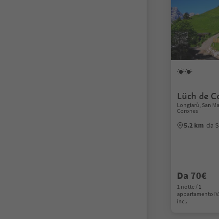
Lüch de C
Longiarù, San Ma
Corones
5.2 km
da S
Da 70€
1 notte / 1
appartamento I
incl.