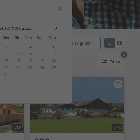
Settembre
Mer
Gio
Ven
Sab
Dom
Consigliati
Ordina:
2
3
4
5
6
9
10
11
12
13
1
16
17
18
19
20
Filtra
ibili
1 filtro attivo
23
24
25
26
27
30
Su richiesta
1/12
1/19