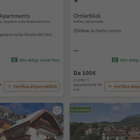
 Apartments
Ortlerblick
o, Appiano sulla Strada del Vino,
Malles, Val Venosta
529 m
da Malles centro
ppiano sulla Strada del Vino
Alto Adige Guest Pass
Alto Adige
Da 105€
1 notte / 1
VA
appartamento IVA
Verifica disponibilità
Verifica disp
incl.
Su richiesta