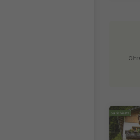
Olt
Su richiesta