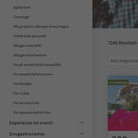
Agriturismi
Campeggi
Rifugi alpini e alberghi di montagna
Ostelli della gioventù
7242
Risultati
Alloggi sostenibili
Alloggi senza barriere
Alto Adige Gue
Per gli amanti della tranquillità
Per amanti del benessere
Su richiesta
Per famiglie
Per ciclisti
Per escursionisti
Per appassionati di vino
Esperienze ed eventi
Enogastronomia