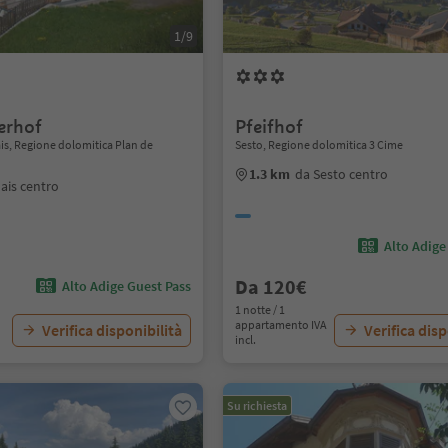
1/9
erhof
Pfeifhof
is, Regione dolomitica Plan de
Sesto, Regione dolomitica 3 Cime
1.3 km
da Sesto centro
ais centro
Alto Adige
Da 120€
Alto Adige Guest Pass
1 notte / 1
appartamento IVA
Verifica disponibilità
Verifica disp
incl.
Su richiesta