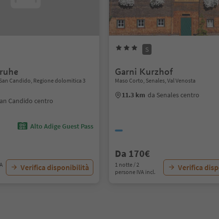
S
ruhe
Garni Kurzhof
, San Candido, Regione dolomitica 3
Maso Corto, Senales, Val Venosta
11.3 km
da Senales centro
an Candido centro
Alto Adige Guest Pass
Da 170€
VA
1 notte / 2
Verifica disponibilità
Verifica disp
persone IVA incl.