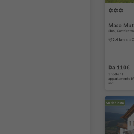
Maso Mut
Siusi, Castelrott
2.4 km
da C
Da 110€
1 notte / 1
appartamento I
incl.
Su richiesta