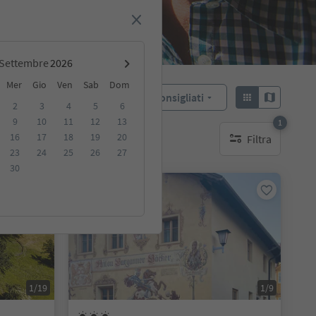
Settembre
Mer
Gio
Ven
Sab
Dom
Consigliati
Ordina:
2
3
4
5
6
9
10
11
12
13
1
16
17
18
19
20
Filtra
ibili
1 filtro attivo
23
24
25
26
27
30
Su richiesta
1/19
1/9