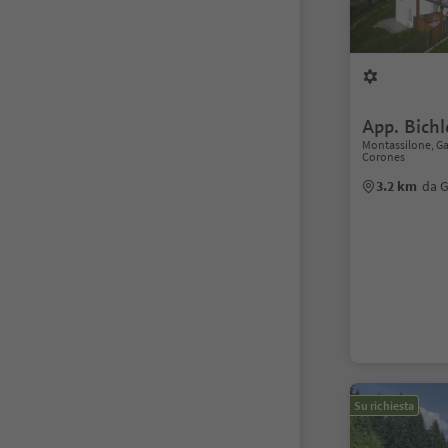
App. Bichl
Montassilone, Ga
Corones
3.2 km
da G
Su richiesta