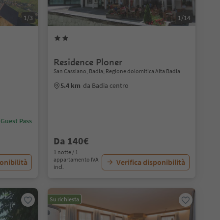
1/3
1/14
Residence Ploner
San Cassiano, Badia, Regione dolomitica Alta Badia
5.4 km
da Badia centro
 Guest Pass
Da 140€
1 notte / 1
appartamento IVA
onibilità
Verifica disponibilità
incl.
Su richiesta