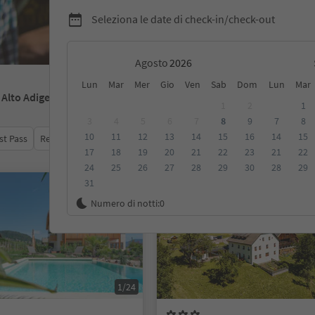
Seleziona le date di check-in/check-out
Agosto
Lun
Mar
Mer
Gio
Ven
Sab
Dom
Lun
Mar
- Alto Adige
1
2
1
3
4
5
6
7
8
9
7
8
10
11
12
13
14
15
16
14
15
st Pass
Recensioni
Categoria
Trattamento
Alloggi sosten
17
18
19
20
21
22
23
21
22
24
25
26
27
28
29
30
28
29
31
Su richiesta
Numero di notti:
0
1/24