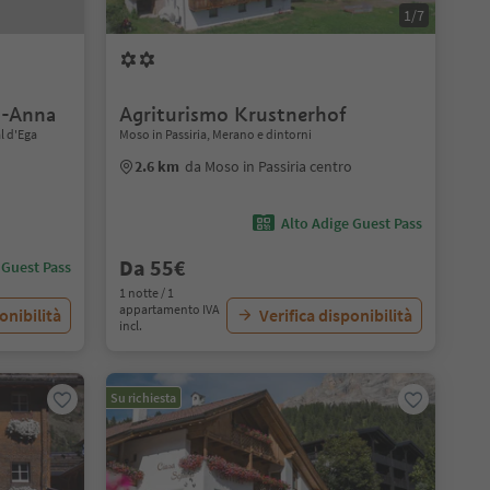
1/7
n-Anna
Agriturismo Krustnerhof
l d'Ega
Moso in Passiria, Merano e dintorni
2.6 km
da Moso in Passiria centro
Alto Adige Guest Pass
Da 55€
 Guest Pass
1 notte / 1
appartamento IVA
onibilità
Verifica disponibilità
incl.
Su richiesta