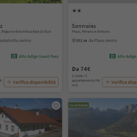
z
Sonnwies
o, Regione dolomitica Alpe di Siusi
Plaus, Merano e dintorni
astelrotto centro
551 m
da Plaus centro
Alto Adige Guest Pass
Alto Adige
Da 74€
1 notte / 1
VA
appartamento IVA
Verifica disponibilità
Verifica disp
incl.
Su richiesta