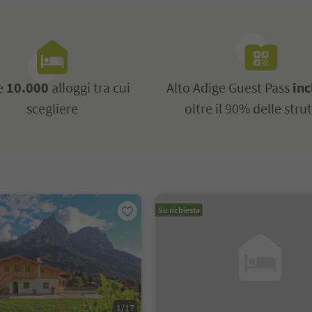
re
10.000
alloggi tra cui
Alto Adige Guest Pass
inc
scegliere
oltre il 90% delle stru
Su richiesta
1/17