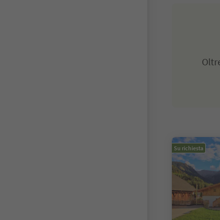
Olt
Su richiesta