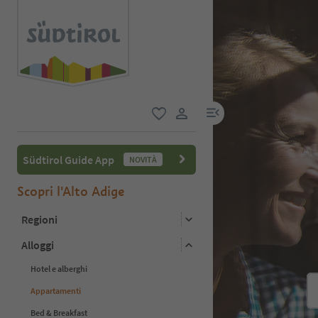
menu link
favoriti
user link
Südtirol Guide App
NOVITÀ
Scopri l'Alto Adige
Regioni
Alloggi
Hotel e alberghi
Appartamenti
Bed & Breakfast