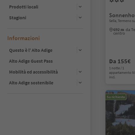
Prodotti locali
Sonnenho
Stagioni
Sella, Termeno su
692 m
da Te
centro
Informazioni
Questo è l' Alto Adige
Da 155€
Alto Adige Guest Pass
1 notte / 1
Mobilità ed accessibilità
appartamento I
incl.
Alto Adige sostenibile
Su richiesta