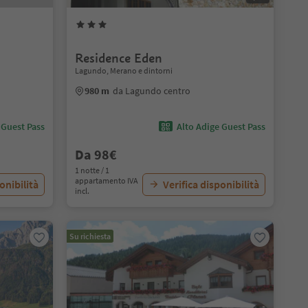
Residence Eden
Lagundo, Merano e dintorni
980 m
da Lagundo centro
 Guest Pass
Alto Adige Guest Pass
Da 98€
1 notte / 1
appartamento IVA
onibilità
Verifica disponibilità
incl.
Su richiesta