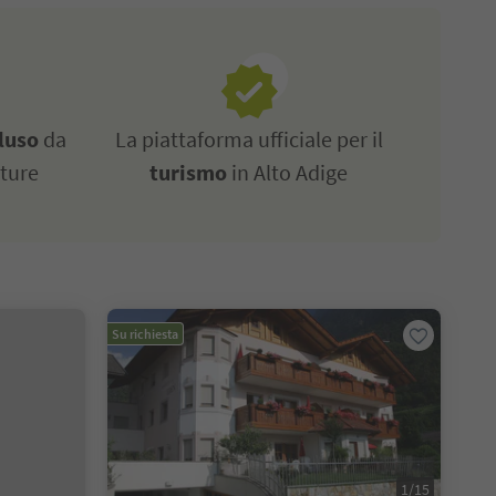
luso
da
La piattaforma ufficiale per il
tture
turismo
in Alto Adige
Su richiesta
1/15