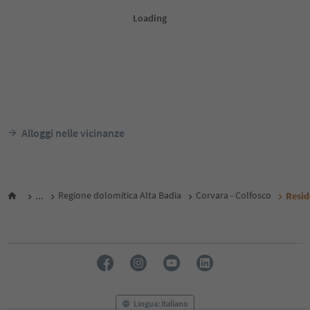
Alloggi nelle vicinanze
...
Regione dolomitica Alta Badia
Corvara - Colfosco
Resid
Lingua: Italiano