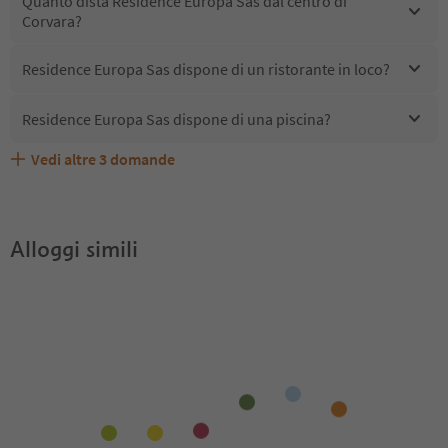
Quanto dista Residence Europa Sas dal centro di
Corvara?
Residence Europa Sas dispone di un ristorante in loco?
Residence Europa Sas dispone di una piscina?
Vedi altre
3
domande
Quali servizi/attività sono disponibili presso Residence
Gli ospiti di Residence Europa Sas ricevono l'Alto Adige
Residence Europa Sas accetta animali domestici?
Europa Sas?
Guest Pass?
Alloggi simili