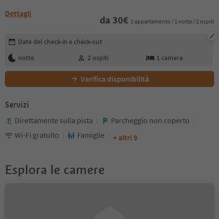
Dettagli
da
30
€
1 appartamento / 1 notte / 2 ospiti
Modifica i dettagli della prenotazione
Date del check-in e check-out
notte
2
ospiti
1
camera
Verifica disponibilità
Servizi
Direttamente sulla pista
Parcheggio non coperto
Wi-Fi gratuito
Famiglie
+ altri 9
Esplora le camere