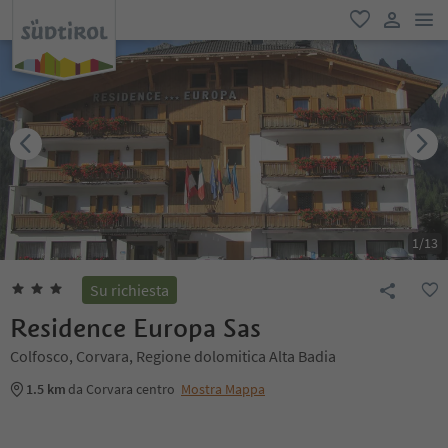
men
favoriti
user lin
1
/
13
Su richiesta
Residence Europa Sas
Colfosco, Corvara, Regione dolomitica Alta Badia
1.5 km
da Corvara centro
Mostra Mappa